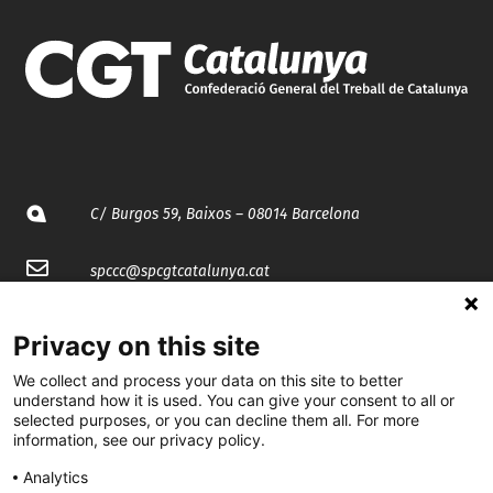
C/ Burgos 59, Baixos – 08014 Barcelona
spccc@
spcgtcatalunya.cat
935 120 481
Privacy on this site
We collect and process your data on this site to better
@CGTCatalunya
understand how it is used. You can give your consent to all or
selected purposes, or you can decline them all. For more
cgtcatalunya
information, see our privacy policy.
CGTCatalunya
Analytics