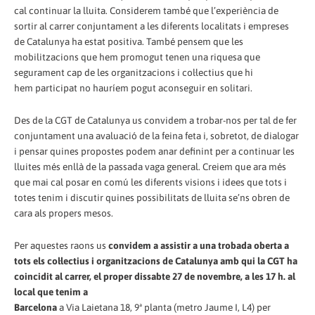
cal continuar la lluita. Considerem també que l’experiència de
sortir al carrer conjuntament a les diferents localitats i empreses
de Catalunya ha estat positiva. També pensem que les
mobilitzacions que hem promogut tenen una riquesa que
segurament cap de les organitzacions i col·lectius que hi
hem participat no hauríem pogut aconseguir en solitari.
Des de la CGT de Catalunya us convidem a trobar-nos per tal de fer
conjuntament una avaluació de la feina feta i, sobretot, de dialogar
i pensar quines propostes podem anar definint per a continuar les
lluites més enllà de la passada vaga general. Creiem que ara més
que mai cal posar en comú les diferents visions i idees que tots i
totes tenim i discutir quines possibilitats de lluita se’ns obren de
cara als propers mesos.
Per aquestes raons us
convidem a assistir a una trobada oberta a
tots els col·lectius i organitzacions de Catalunya amb qui la CGT ha
coincidit al carrer, el proper dissabte 27 de novembre, a les 17 h. al
local que tenim a
Barcelona
a Via Laietana 18, 9ª planta (metro Jaume I, L4) per