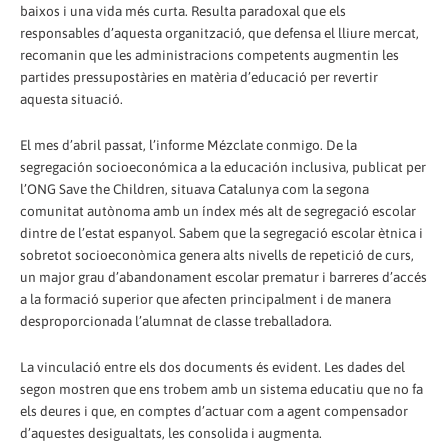
baixos i una vida més curta. Resulta paradoxal que els
responsables d’aquesta organització, que defensa el lliure mercat,
recomanin que les administracions competents augmentin les
partides pressupostàries en matèria d’educació per revertir
aquesta situació.
El mes d’abril passat, l’informe Mézclate conmigo. De la
segregación socioeconómica a la educación inclusiva, publicat per
l’ONG Save the Children, situava Catalunya com la segona
comunitat autònoma amb un índex més alt de segregació escolar
dintre de l’estat espanyol. Sabem que la segregació escolar ètnica i
sobretot socioeconòmica genera alts nivells de repetició de curs,
un major grau d’abandonament escolar prematur i barreres d’accés
a la formació superior que afecten principalment i de manera
desproporcionada l’alumnat de classe treballadora.
La vinculació entre els dos documents és evident. Les dades del
segon mostren que ens trobem amb un sistema educatiu que no fa
els deures i que, en comptes d’actuar com a agent compensador
d’aquestes desigualtats, les consolida i augmenta.