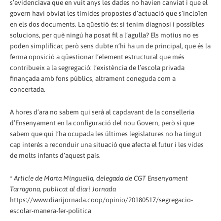
s’evidenciava que en vuit anys les dades no havien canviat i que el
govern havi obviat les tímides propostes d’actuació que s’incloïen
en els dos documents. La qüestió és: si tenim diagnosi i possibles
solucions, per què ningú ha posat fil a l’agulla? Els motius no es
poden simplificar, però sens dubte n’hi ha un de principal, que és la
ferma oposició a qüestionar l’element estructural que més
contribueix a la segregació: l’existència de l’escola privada
finançada amb fons públics, altrament coneguda com a
concertada.
A hores d’ara no sabem qui serà al capdavant de la conselleria
d’Ensenyament en la configuració del nou Govern, però sí que
sabem que qui l’ha ocupada les últimes legislatures no ha tingut
cap interès a reconduir una situació que afecta el futur i les vides
de molts infants d’aquest país.
*
Article de Marta Minguella, delegada de CGT Ensenyament
Tarragona, publicat al diari Jornada
https://www.diarijornada.coop/opinio/20180517/segregacio-
escolar-manera-fer-politica