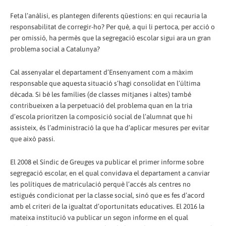
Feta l’anàlisi, es plantegen diferents qüestions: en qui recauria la
responsabilitat de corregir-ho? Per què, a qui li pertoca, per acció o
per omissió, ha permès que la segregació escolar sigui ara un gran
problema social a Catalunya?
Cal assenyalar el departament d’Ensenyament com a màxim
responsable que aquesta situació s’hagi consolidat en l’última
dècada. Si bé les famílies (de classes mitjanes i altes) també
contribueixen a la perpetuació del problema quan en la tria
d’escola prioritzen la composició social de l’alumnat que hi
assisteix, és l’administració la que ha d’aplicar mesures per evitar
que això passi.
El 2008 el Síndic de Greuges va publicar el primer informe sobre
segregació escolar, en el qual convidava el departament a canviar
les polítiques de matriculació perquè l’accés als centres no
estigués condicionat per la classe social, sinó que es fes d’acord
amb el criteri de la igualtat d’oportunitats educatives. El 2016 la
mateixa institució va publicar un segon informe en el qual