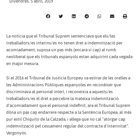
Divendres, 5 abril, 2019
La notícia que el Tribunal Suprem sentenciava que els/les
treballadors/es interins/es no tenen dret a indemnització per
acomiadament, suposa un pas més (encara si cap) al rumb
neoliberal que els tribunals espanyols estan adquirint cada vegada
en major mesura.
Si el 2016 el Tribunal de Justícia Europeu va estirar de les orelles a
les Administracions Públiques espanyoles en reconèixer que
discriminava al personal interí, i reconeixia a aquests/es
treballadors/es el dret a percebre la mateixa indemnització
d'acomiadament que el personal indefinit, ara el Tribunal Suprem
dóna un pas cap endarrere respecte a la Sentència Europea, al més
pur estil Chiquito de la Calzada, i al·lega que no cal "atorgar cap
indemnització pel cessament regular del contracte d'interinitat”.
Vergonyós.