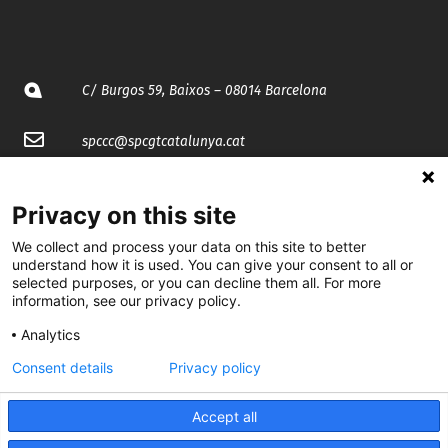
C/ Burgos 59, Baixos – 08014 Barcelona
spccc@
spcgtcatalunya.cat
935 120 481
Privacy on this site
We collect and process your data on this site to better
@CGTCatalunya
understand how it is used. You can give your consent to all or
selected purposes, or you can decline them all. For more
cgtcatalunya
information, see our privacy policy.
CGTCatalunya
Analytics
cgtcatalunya
Consent details
Privacy policy
Accept all