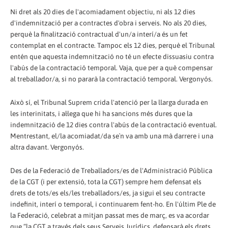
Ni dret als 20 dies de l'acomiadament objectiu, ni als 12 dies
d'indemnització per a contractes d'obra i serveis. No als 20 dies,
perquè la finalització contractual d'un/a interí/a és un fet
contemplat en el contracte. Tampoc els 12 dies, perquè el Tribunal
entén que aquesta indemnització no té un efecte dissuasiu contra
l'abús de la contractació temporal. Vaja, que per a què compensar
al treballador/a, si no pararà la contractació temporal. Vergonyós.
Això sí, el Tribunal Suprem crida l'atenció per la llarga durada en
les interinitats, i al·lega que hi ha sancions més dures que la
indemnització de 12 dies contra l'abús de la contractació eventual.
Mentrestant, el/la acomiadat/da se`n va amb una mà darrere i una
altra davant. Vergonyós.
Des de la Federació de Treballadors/es de l'Administració Pública
de la CGT (i per extensió, tota la CGT) sempre hem defensat els
drets de tots/es els/les treballadors/es, ja sigui el seu contracte
indefinit, interí o temporal, i continuarem fent-ho. En l'últim Ple de
la Federació, celebrat a mitjan passat mes de març, es va acordar
que “la CGT a través dels seus Serveis Jurídics, defensarà els drets