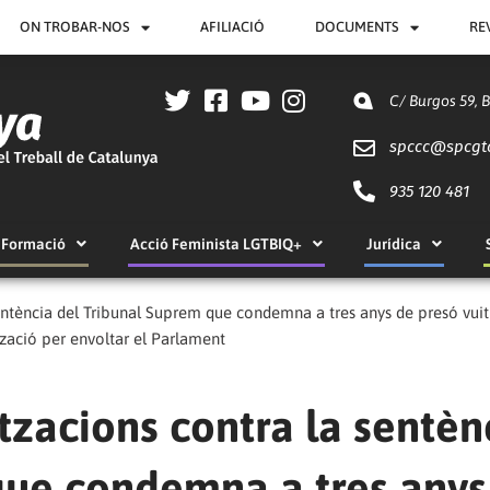
ON TROBAR-NOS
AFILIACIÓ
DOCUMENTS
RE
C/ Burgos 59, 
spccc@
spcgt
935 120 481
Formació
Acció Feminista LGTBIQ+
Jurídica
ntència del Tribunal Suprem que condemna a tres anys de presó vuit
zació per envoltar el Parlament
zacions contra la sentèn
que condemna a tres anys