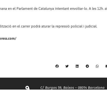
a en el Parlament de Catalunya intentant envoltar-lo. A les 12h. al
zació en el carrer podrà aturar la repressió policial i judicial.
press.com/
C/ Burgos 59, Baixos – 08014 Barcelona
spccc@
spcgtcatalunya.cat