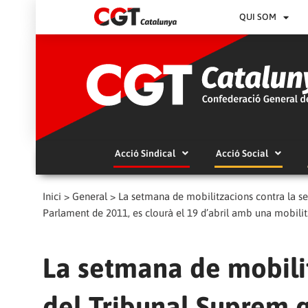
QUI SOM
Acció Sindical
Acció Social
Inici
>
General
>
La setmana de mobilitzacions contra la se
Parlament de 2011, es clourà el 19 d’abril amb una mobilit
La setmana de mobilit
del Tribunal Suprem 