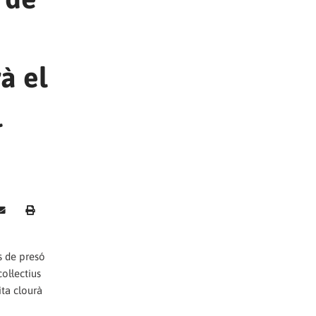
à el
l
s de presó
l·lectius
ita clourà