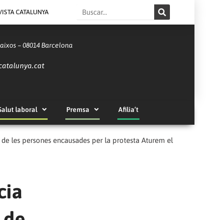
Search
VISTA CATALUNYA
Baixos – 08014 Barcelona
catalunya.cat
Salut laboral
Premsa
Afilia’t
 de les persones encausades per la protesta Aturem el
cia
 de