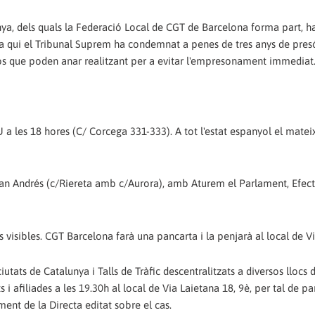
ya, dels quals la Federació Local de CGT de Barcelona forma part, h
a qui el Tribunal Suprem ha condemnat a penes de tres anys de presó
sos que poden anar realitzant per a evitar l'empresonament immediat
U a les 18 hores (C/ Corcega 331-333). A tot l'estat espanyol el mateix
Juan Andrés (c/Riereta amb c/Aurora), amb Aturem el Parlament, Efec
ocs visibles. CGT Barcelona farà una pancarta i la penjarà al local de V
iutats de Catalunya i Talls de Tràfic descentralitzats a diversos llocs 
i afiliades a les 19.30h al local de Via Laietana 18, 9è, per tal de pa
ent de la Directa editat sobre el cas.