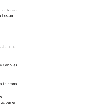
a convocat
 i estan
.
 dia hi ha
te Can Vies
ia Laietana.
de
rticipar en