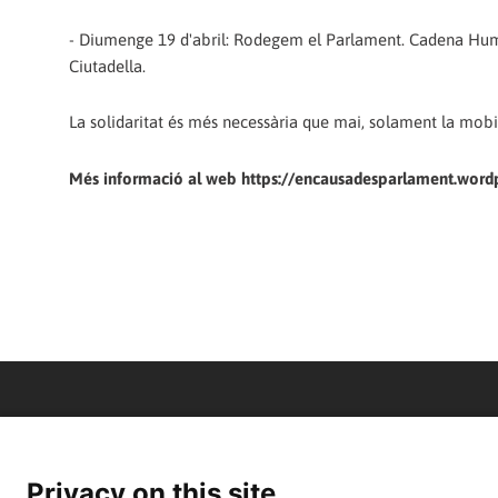
- Diumenge 19 d'abril: Rodegem el Parlament. Cadena Human
Ciutadella.
La solidaritat és més necessària que mai, solament la mobilit
Més informació al web https://encausadesparlament.word
Privacy on this site