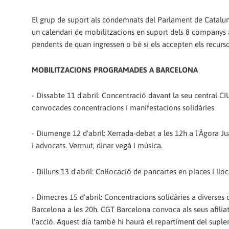
El grup de suport als condemnats del Parlament de Catalun
un calendari de mobilitzacions en suport dels 8 companys 
pendents de quan ingressen o bé si els accepten els recur
MOBILITZACIONS PROGRAMADES A BARCELONA
- Dissabte 11 d'abril: Concentració davant la seu central CI
convocades concentracions i manifestacions solidàries.
- Diumenge 12 d'abril: Xerrada-debat a les 12h a l'Àgora 
i advocats. Vermut, dinar vegà i música.
- Dilluns 13 d'abril: Col·locació de pancartes en places i ll
- Dimecres 15 d'abril: Concentracions solidàries a diverses c
Barcelona a les 20h. CGT Barcelona convoca als seus afiliats 
l'acció. Aquest dia també hi haurà el repartiment del suplem