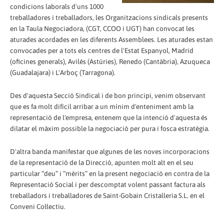
condicions laborals d'uns 1000
treballadores i treballadors, les Organitzacions sindicals presents
en la Taula Negociadora, (CGT, CCOO i UGT) han convocat les
aturades acordades en les diferents Assemblees. Les aturades estan
convocades per a tots els centres de l'Estat Espanyol, Madrid
(oficines generals), Avilés (Astúries), Renedo (Cantàbria), Azuqueca
(Guadalajara) i L'Arboç (Tarragona).
Des d'aquesta Secció Sindical i de bon principi, venim observant
que es fa molt difícil arribar a un mínim d'enteniment amb la
representació de l'empresa, entenem que la intenció d'aquesta és
dilatar el màxim possible la negociació per pura i fosca estratègia.
D'altra banda manifestar que algunes de les noves incorporacions
de la representació de la Direcció, apunten molt alt en el seu
particular “deu” i “mèrits” en la present negociació en contra de la
Representació Social i per descomptat volent passant factura als
treballadors i treballadores de Saint-Gobain Cristalleria S.L. en el
Conveni Col·lectiu.