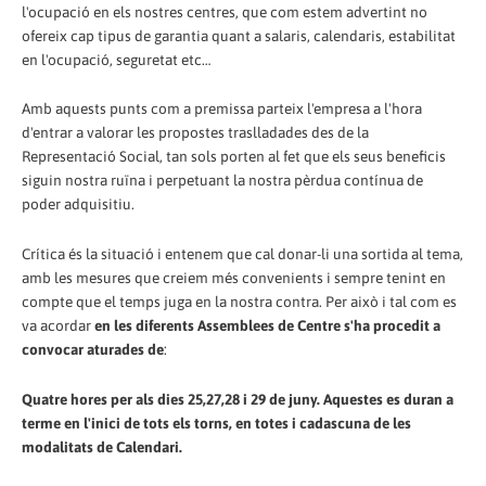
l'ocupació en els nostres centres, que com estem advertint no
ofereix cap tipus de garantia quant a salaris, calendaris, estabilitat
en l'ocupació, seguretat etc…
Amb aquests punts com a premissa parteix l'empresa a l'hora
d'entrar a valorar les propostes traslladades des de la
Representació Social, tan sols porten al fet que els seus beneficis
siguin nostra ruïna i perpetuant la nostra pèrdua contínua de
poder adquisitiu.
Crítica és la situació i entenem que cal donar-li una sortida al tema,
amb les mesures que creiem més convenients i sempre tenint en
compte que el temps juga en la nostra contra. Per això i tal com es
va acordar
en les diferents Assemblees de Centre s'ha procedit a
convocar aturades de
:
Quatre hores per als dies 25,27,28 i 29 de juny. Aquestes es duran a
terme en l'inici de tots els torns, en totes i cadascuna de les
modalitats de Calendari.