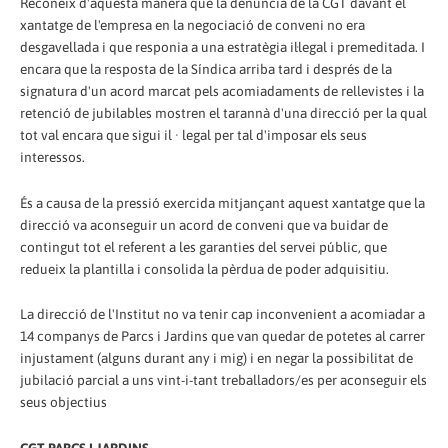
Reconeix d'aquesta manera que la denúncia de la CGT davant el
xantatge de l'empresa en la negociació de conveni no era
desgavellada i que responia a una estratègia il·legal i premeditada. I
encara que la resposta de la Síndica arriba tard i després de la
signatura d'un acord marcat pels acomiadaments de rellevistes i la
retenció de jubilables mostren el tarannà d'una direcció per la qual
tot val encara que sigui il · legal per tal d'imposar els seus
interessos.
És a causa de la pressió exercida mitjançant aquest xantatge que la
direcció va aconseguir un acord de conveni que va buidar de
contingut tot el referent a les garanties del servei públic, que
redueix la plantilla i consolida la pèrdua de poder adquisitiu.
La direcció de l'Institut no va tenir cap inconvenient a acomiadar a
14 companys de Parcs i Jardins que van quedar de potetes al carrer
injustament (alguns durant any i mig) i en negar la possibilitat de
jubilació parcial a uns vint-i-tant treballadors/es per aconseguir els
seus objectius