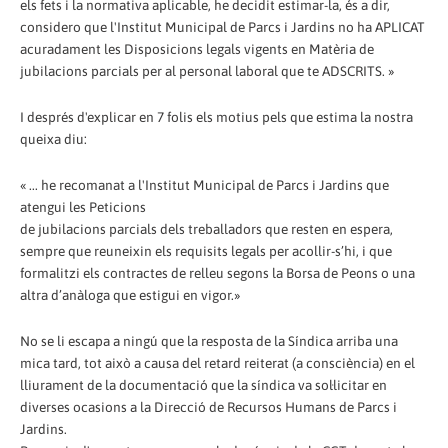
els fets i la normativa aplicable, he decidit estimar-la, és a dir,
considero que l'Institut Municipal de Parcs i Jardins no ha APLICAT
acuradament les Disposicions legals vigents en Matèria de
jubilacions parcials per al personal laboral que te ADSCRITS. »
I després d'explicar en 7 folis els motius pels que estima la nostra
queixa diu:
« ... he recomanat a l'Institut Municipal de Parcs i Jardins que
atengui les Peticions
de jubilacions parcials dels treballadors que resten en espera,
sempre que reuneixin els requisits legals per acollir-s’hi, i que
formalitzi els contractes de relleu segons la Borsa de Peons o una
altra d’anàloga que estigui en vigor.»
No se li escapa a ningú que la resposta de la Síndica arriba una
mica tard, tot això a causa del retard reiterat (a consciència) en el
lliurament de la documentació que la síndica va sol·licitar en
diverses ocasions a la Direcció de Recursos Humans de Parcs i
Jardins.