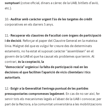
sumptuari
(cotxe oficial, dinars a càrrec de la UAB, bitllets d’avió,
etc.).
10.-
Auditar amb caràcter urgent l'ús de les targetes de crèdit
corporatives en els darrers 5 anys.
11.-
Recuperar els claustres de Facultat com òrgans de participació
i de decisió
. Reforçar el paper del Claustre General en la mateixa
línia. Malgrat del que es vulgui fer creure des de determinats
estaments, no ha estat el suposat caràcter “assembleari” en el
govern de la UAB el que ha causat els problemes que tenim. Al
contrari,
és la cooptació, la
“democràcia” orgànica i la falta de participació real en les
decisions el que faciliten l’aparició de vicis clientelars i tics
autoritaris
.
12.-
Exigir a la Generalitat l'entrega puntual de les partides
pressupostaries compromeses legalment
. En cas de no ser així, fer
servir tots els mecanismes legals a l’abast de la UAB i convocar, per
part de la Rectora, a la comunitat universitària a les mobilitzacions