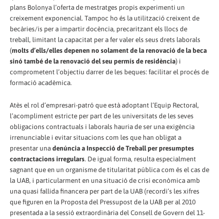
plans Bolonya l’oferta de mestratges propis experimenti un
creixement exponencial. Tampoc ho és la utilització creixent de
becàries/is per a impartir docència, precaritzant els llocs de
treball, limitant la capacitat per a fer valer els seus drets laborals
(
molts d’ells/elles depenen no solament de la renovació de la beca
sinó també de la renovació del seu permís de residència
) i
comprometent l’objectiu darrer de les beques: facilitar el procés de
formació acadèmica.
Atès el rol d’empresari-patró que està adoptant l’Equip Rectoral,
l’acompliment estricte per part de les universitats de les seves
obligacions contractuals i laborals hauria de ser una exigència
irrenunciable i evitar situacions com les que han obligat a
presentar una
denúncia a Inspecció de Treball per presumptes
contractacions irregulars
. De igual forma, resulta especialment
sagnant que en un organisme de titularitat pública com és el cas de
la UAB, i particularment en una situació de crisi econòmica amb
una quasi fallida financera per part de la UAB (recordi’s les xifres
que figuren en la Proposta del Pressupost de la UAB per al 2010
presentada a la sessió extraordinària del Consell de Govern del 11-