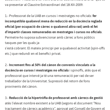
va presentar al Claustre Extraordinari del 18-XII-2009.
1.- Professorat de la UAB en cursos i mestratges no oficials:
fer
incompatible qualsevol mena de reducció en la docència reglada
oficial (per ocupació de càrrec o qualsevol altra raó) amb el fet
d’impartir classes remunerades en mestratges i cursos no oficials
.
Permetre-ho suposa subvencionar amb càrrec a fons públics
tasques per les quals ja
s’està cobrant. El mateix principi per a qualsevol activitat (spin-offs
etc.) que redundi en el benefici privat.
2.-
Increment fins al 50% del cànon de convenis vinculats a la
docència en cursos i mestratges no oficials
i spinoffs, atès que el
professorat que intervé ja té una remuneració per raó de ser
treballador de la Universitat. Supressió del retorn de fons
provinents del cànon.
3.-
Reducció de la hipertròfia de professorat amb càrrecs de gestió
atès l’elevat nombre existent a la UAB (segons el document “Nou
tractament de càrrecs acadèmics”, aprovat pel Consell de Govern el