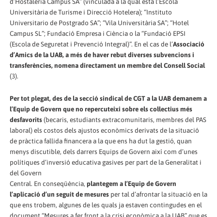
d’Hostaleria Campus SA” (vinculada a la qual està l’Escola
Universitària de Turisme i Direcció Hotelera); “Instituto
Universitario de Postgrado SA”; “Vila Universitària SA”; “Hotel
Campus SL”; Fundació Empresa i Ciència o la “Fundació EPSI
(Escola de Seguretat i Prevenció Integral)”. En el cas de l’
Associació
d’Amics de la UAB, a més de haver rebut diverses subvencions i
transferències, nomena directament un membre del Consell Social
(3).
Per tot plegat, des de la secció sindical de CGT a la UAB demanem a
l’Equip de Govern que no repercuteixi sobre els col·lectius més
desfavorits
(becaris, estudiants extracomunitaris, membres del PAS
laboral) els costos dels ajustos econòmics derivats de la situació
de pràctica fallida financera a la que ens ha dut la gestió, quan
menys discutible, dels darrers Equips de Govern així com d’unes
polítiques d’inversió educativa gasives per part de la Generalitat i
del Govern
Central. En conseqüència,
plantegem a l’Equip de Govern
l’aplicació d’un seguit de mesures
per tal d’afrontar la situació en la
que ens trobem, algunes de les quals ja estaven contingudes en el
document “Mesures a fer front a la crisi econòmica a la UAB” que es