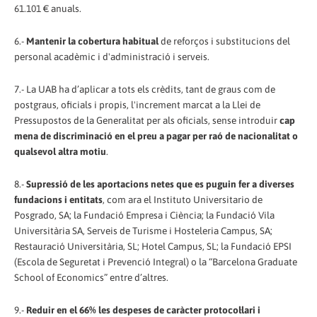
61.101 € anuals.
6.-
Mantenir la cobertura habitual
de reforços i substitucions del
personal acadèmic i d'administració i serveis.
7.- La UAB ha d’aplicar a tots els crèdits, tant de graus com de
postgraus, oficials i propis, l'increment marcat a la Llei de
Pressupostos de la Generalitat per als oficials, sense introduir
cap
mena de discriminació en el preu a pagar per raó de nacionalitat o
qualsevol altra motiu
.
8.-
Supressió de les aportacions netes que es puguin fer a diverses
fundacions i entitats
, com ara el Instituto Universitario de
Posgrado, SA; la Fundació Empresa i Ciència; la Fundació Vila
Universitària SA, Serveis de Turisme i Hosteleria Campus, SA;
Restauració Universitària, SL; Hotel Campus, SL; la Fundació EPSI
(Escola de Seguretat i Prevenció Integral) o la “Barcelona Graduate
School of Economics” entre d’altres.
9.-
Reduir en el 66% les despeses de caràcter protocol·lari i