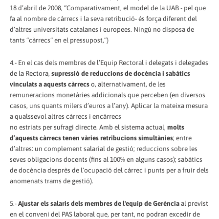
18 d’abril de 2008, “Comparativament, el model de la UAB - pel que
fa al nombre de càrrecs i la seva retribució- és força diferent del
d’altres universitats catalanes i europees. Ningú no disposa de
tants “càrrecs” en el pressupost,”)
4.- En el cas dels membres de l’Equip Rectoral i delegats i delegades
de la Rectora,
supressió de reduccions de docència i sabàtics
vinculats a aquests càrrecs
o, alternativament, de les
remuneracions monetàries addicionals que perceben (en diversos
casos, uns quants milers d’euros a l’any). Aplicar la mateixa mesura
a qualssevol altres càrrecs i encàrrecs
no estriats per sufragi directe. Amb el sistema actual,
molts
d’aquests càrrecs tenen vàries retribucions simultànies
; entre
d’altres: un complement salarial de gestió; reduccions sobre les
seves obligacions docents (fins al 100% en alguns casos); sabàtics
de docència desprès de l’ocupació del càrrec i punts per a fruir dels
anomenats trams de gestió).
5.-
Ajustar els salaris dels membres de l'equip de Gerència
al previst
en el conveni del PAS laboral que, per tant, no podran excedir de