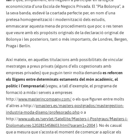
economicista d’una Escola de Negocis Privada. El “Pla Bolonya”, a
la seva banda, esdevé la coartada perfecte per, en nom d’una
pretesa homogeneïtzació i modernització dels estudis,
emmascarar aquesta mena de procediments que poc o res tenen
que veure amb els propòsits originals de la declaració original de
Bolonya i les posteriors, tant o més importants, de Londres, Bergen,
Praga i Berlín.
Així mateix, en aquelles titulacions amb possibilitats de vincular
mestratges a preus privats (alguns d’ells cogestionats amb
empreses privades) que puguin tenir molta demanda
es reforcen
els lligams entre determinats estaments del món acadèmic, el
polític i l’empresarial
(vegeu, a tall d’exemple, el programa de
formació a mida i serveis a empreses
http://
www.masterincompany.com/
o els que figuren entre molts
d’altres a http://
pmasters.es/masters-postgrados/mastergestion-
industria-moda-diseno/profesorado.php
o a
http://
www.uab.es/servlet/Satellite/Masters-i-Postgraus/Masters-i-
Diplomatures-1202815458603.html?param1=2004
). No és casual
que a mesura que s’acosta el moment de començar a aplicar els