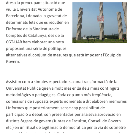
Atesa la preocupant situació que
viu la Universitat Autònoma de
Barcelona, i donada la gravetat de
determinats fets que es recullen en
l’informe de la Sindicatura de
Comptes de Catalunya, des de la
CGT-UAB hem elaborat una nota
proposant una sèrie de polítiques
alternatives al conjunt de mesures que està imposant l’Equip de
Govern.
Assistim com a simples espectadors a una transformació de la
Universitat Pública que va molt més enllà dels mers continguts
metodològics o pedagògics. Cada cop amb més freqüència,
comissions de suposats experts nomenats a dit elaboren memòries
i informes que posteriorment, sense cap possibilitat de
participació o debat, són presentades per a la seva aprovació en
distints òrgans de govern (Juntes de Facultat, Consell de Govern
etc.) en un ritual de legitimació democràtica per la via de sotmetre