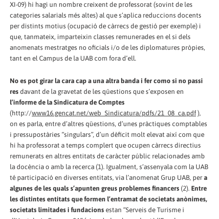
XI-09) hi hagi un nombre creixent de professorat (sovint de les
categories salarials més altes) al que s’aplica reduccions docents
per distints motius (ocupació de càrrecs de gestió per exemple) i
que, tanmateix, imparteixin classes remunerades en el si dels
anomenats mestratges no oficials i/o de les diplomatures pròpies,
tant en el Campus de la UAB com fora d’ell.
No es pot girar la cara cap a una altra banda i fer como si no passi
res
davant de la gravetat de les qüestions que s’exposen en
l’informe de la Sindicatura de Comptes
(http://
www16.gencat.net/web_Sindicatura/pdfs/21_08_ca.pdf
),
on es parla, entre d’altres qüestions, d’unes pràctiques comptables
i pressupostàries “singulars”, d’un dèficit molt elevat així com que
hi ha professorat a temps complert que ocupen càrrecs directius
remunerats en altres entitats de caràcter públic relacionades amb
la docència o amb la recerca (1). Igualment, s’assenyala com la UAB
té participació en diverses entitats, via l’anomenat Grup UAB, per
a
algunes de les quals s’apunten greus problemes financers
(2).
Entre
les distintes entitats que formen l’entramat de societats anònimes,
societats limitades i fundacions
estan “Serveis de Turisme i