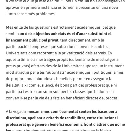
a votació el que ja està decidit. Si per un casual no s’aconsegueixen
aprovar en primera instància es tornen a presentar en una nova
Junta sense més problemes.
Més enllà de las qüestions estrictament acadèmiques, pel que
sembla
un dels objectius anhelats és el d’anar substituint el
finançament públic pel privat
, tant directament, amb la
participació d’empreses que subscriuen convenis amb les
Universitats com recorrent a la privatització dels serveis. En
aquesta línia, els mestratges propis (eufemisme de mestratges a
preus privats) ofertats des de la Universitat suposen un instrument
molt atractiu per a les “autoritats” acadèmiques i polítiques: a més
de proporcionar abundosos beneficis permeten assegurar la
lleialtat, així com el silenci, de bona part del professorat que hi
participa i es treu un sobresou per les classes que hi dona, en
convertir-se per la via dels fets en beneficiari directe del procés.
A la vegada,
mecanismes com l’esmentat senten les bases per a
discriminar, apel·lant a criteris de rendibilitat, entre titulacions i
professorat que generen benefici econòmic front d’altres que no ho
fan
o que, simplement, ens neguem a participar en la lògica