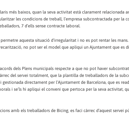
salaris més baixos, quan la seva activitat està clarament relacionada 
ularitzar les condicions de treball, l’empresa subcontractada per la c
alladors, 7 d’ells sense contracte laboral.
rmetre aquesta situació d’irregularitat i no es pot rentar les mans.
ecarització, no pot ser el model que apliqui un Ajuntament que es d
 acords dels Plens municipals respecte a que no pot haver subcontrat
àrrec del servei totalment, que la plantilla de treballadors de la sub
i gestionada directament per l’Ajuntament de Barcelona, que es rea
rals i se’ls hi apliqui el conveni que pertoca per la seva activitat, q
ns amb els treballadors de Bicing, es faci càrrec d’aquest servei públ