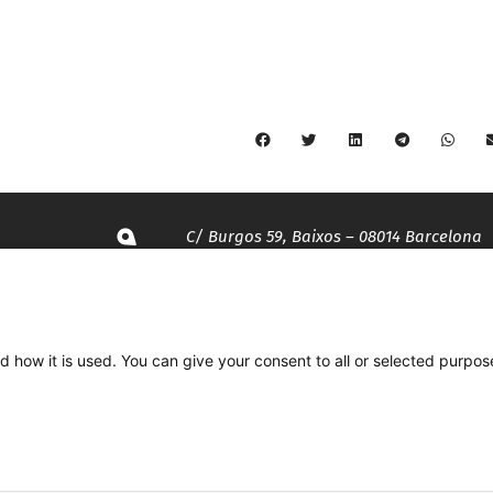
C/ Burgos 59, Baixos – 08014 Barcelona
spccc@
spcgtcatalunya.cat
d how it is used. You can give your consent to all or selected purpos
935 120 481
Desenvolupat per