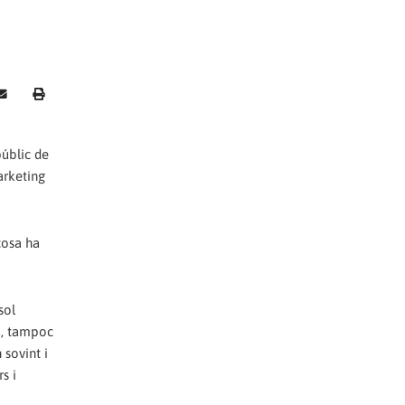
públic de
arketing
cosa ha
sol
a, tampoc
 sovint i
s i