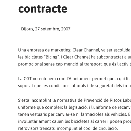
contracte
Dijous, 27 setembre, 2007
Una empresa de marketing, Clear Channel, va ser escollida 
les bicicletes “Bicing”, i Clear Channel ha subcontractat 
promocional sense cap menció al transport, que és l’activita
La CGT no entenem com l’Ajuntament permet que a qui li ato
suposat que les condicions laborals i de seguretat dels treba
S’està incomplint la normativa de Prevenció de Riscos Labor
uniforme que compleix la legislació, i l'uniforme de recan
tenen vestuaris per canviar-se ni farmacioles als vehicles. El
involuntàriament cauen les bicicletes al carrer i poden produ
retrovisors trencats, incomplint el codi de circulació.