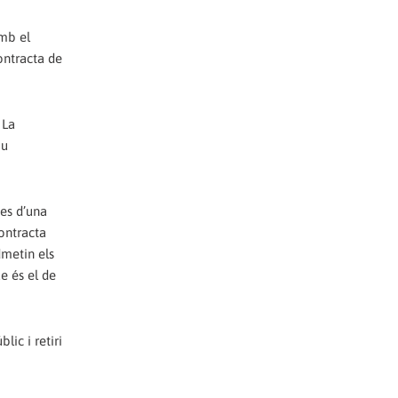
amb el
ontracta de
 La
iu
es d’una
contracta
dmetin els
ue és el de
ic i retiri