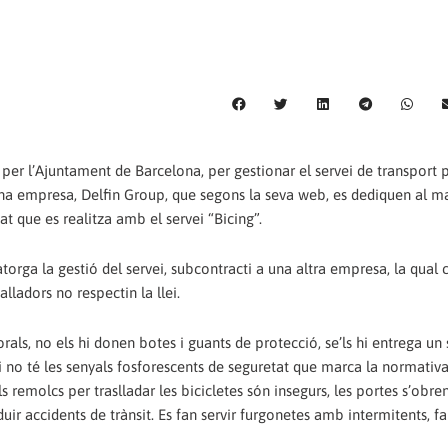
per l’Ajuntament de Barcelona, per gestionar el servei de transport 
a una empresa, Delfin Group, que segons la seva web, es dediquen al m
t que es realitza amb el servei “Bicing”.
rga la gestió del servei, subcontracti a una altra empresa, la qual 
lladors no respectin la llei.
als, no els hi donen botes i guants de protecció, se’ls hi entrega un 
vi no té les senyals fosforescents de seguretat que marca la normativ
s remolcs per traslladar les bicicletes són insegurs, les portes s’obren
ir accidents de trànsit. Es fan servir furgonetes amb intermitents, far