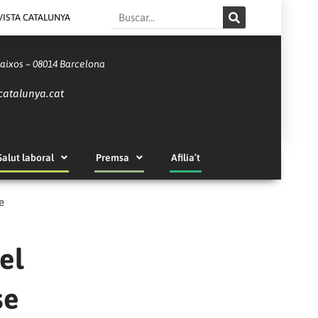
Search
VISTA CATALUNYA
Baixos – 08014 Barcelona
catalunya.cat
Salut laboral
Premsa
Afilia’t
e
el
se