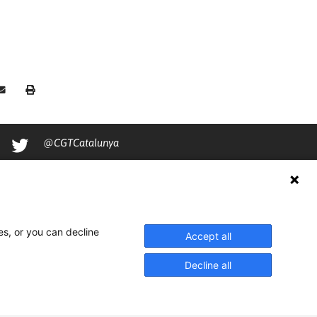
@CGTCatalunya
cgtcatalunya
CGTCatalunya
cgtcatalunya
es, or you can decline
Accept all
Decline all