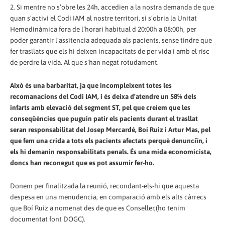
2. Si mentre no s’obre les 24h, accedien a la nostra demanda de que
quan s’activi el Codi IAM al nostre territori, si s’obria la Unitat
Hemodinàmica fora de l’horari habitual d 20:00h a 08:00h, per
poder garantir l’assitencia adequada als pacients, sense tindre que
fer trasllats que els hi deixen incapacitats de per vida i amb el risc
de perdre la vida. Al que s’han negat rotudament.
Això és una barbaritat, ja que incompleixent totes les
recomanacions del Codi IAM, i és deixa d’atendre un 58% dels
infarts amb elevació del segment ST, pel que creíem que les
conseqüències que puguin patir els pacients durant el trasllat
seran responsabilitat del Josep Mercardé, Boí Ruiz i Artur Mas, pel
que fem una crida a tots els pacients afectats perquè denunciïn, i
els hi demanin responsabilitats penals. És una mida economicista,
doncs han reconegut que es pot assumir fer-ho.
Donem per finalitzada la reunió, recondant-els-hi que aquesta
despesa en una menudencia, en comparació amb els alts càrrecs
que Boí Ruiz a nomenat des de que es Conseller,(ho tenim
documentat font DOGC).