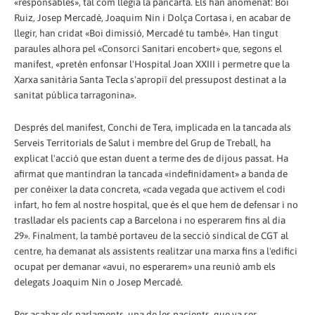
«responsables», tal com llegia la pancarta. Els han anomenat: Boi
Ruiz, Josep Mercadé, Joaquim Nin i Dolça Cortasa i, en acabar de
llegir, han cridat «Boi dimissió, Mercadé tu també». Han tingut
paraules alhora pel «Consorci Sanitari encobert» que, segons el
manifest, «pretén enfonsar l'Hospital Joan XXIII i permetre que la
Xarxa sanitària Santa Tecla s'apropiï del pressupost destinat a la
sanitat pública tarragonina».
Després del manifest, Conchi de Tera, implicada en la tancada als
Serveis Territorials de Salut i membre del Grup de Treball, ha
explicat l'acció que estan duent a terme des de dijous passat. Ha
afirmat que mantindran la tancada «indefinidament» a banda de
per conèixer la data concreta, «cada vegada que activem el codi
infart, ho fem al nostre hospital, que és el que hem de defensar i no
traslladar els pacients cap a Barcelona i no esperarem fins al dia
29». Finalment, la també portaveu de la secció sindical de CGT al
centre, ha demanat als assistents realitzar una marxa fins a l'edifici
ocupat per demanar «avui, no esperarem» una reunió amb els
delegats Joaquim Nin o Josep Mercadé.
Per acabar els parlaments, una de les pacients, que va ser