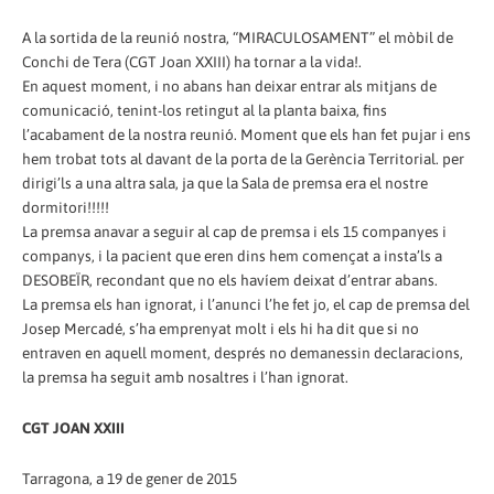
A la sortida de la reunió nostra, “MIRACULOSAMENT” el mòbil de
Conchi de Tera (CGT Joan XXIII) ha tornar a la vida!.
En aquest moment, i no abans han deixar entrar als mitjans de
comunicació, tenint-los retingut al la planta baixa, fins
l’acabament de la nostra reunió. Moment que els han fet pujar i ens
hem trobat tots al davant de la porta de la Gerència Territorial. per
dirigi’ls a una altra sala, ja que la Sala de premsa era el nostre
dormitori!!!!!
La premsa anavar a seguir al cap de premsa i els 15 companyes i
companys, i la pacient que eren dins hem començat a insta’ls a
DESOBEÏR, recondant que no els havíem deixat d’entrar abans.
La premsa els han ignorat, i l’anunci l’he fet jo, el cap de premsa del
Josep Mercadé, s’ha emprenyat molt i els hi ha dit que si no
entraven en aquell moment, després no demanessin declaracions,
la premsa ha seguit amb nosaltres i l’han ignorat.
CGT JOAN XXIII
Tarragona, a 19 de gener de 2015