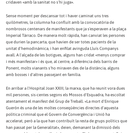
cridaven «amb la sanitat no s'hi juga».
Sense moment per descansar tot i haver caminat uns tres
quilòmetres, la columna ha confluït amb la convocatòria de
nombrosos centenars de manifestants que ja s'esperaven a la plaça
Imperial Tàrraco. De manera molt ràpida, han canviat les persones
que durien la pancarta, que havien de ser totes pacients de la
unitat d'hemodinàmica, i han enfilat avinguda Lluís Companys
avall. A l'alçada de les botigues, alguns han cridat «menys comprar
i més manifestar» i és que, al centre, a diferència dels barris de
Ponent, molts vianants s'ho miraven des de la distància, alguns
amb bosses i d'altres passejant en família.
En arribar a l'Hospital Joan XXIII, la marxa, que ha reunit vora dues
mil persones, sis-centes segons els Mossos d'Esquadra, ha escoltat
atentament el manifest del Grup de Treball. «La mort d'Enrique
Guerón és una de les moltes conseqüències directes d'aquesta
política criminal que el Govern de Convergència i Unió ha
accelerat, però a la que han contribuït la resta de grups polítics que
han passat per la Generalitat», deien, demanant la dimissió dels