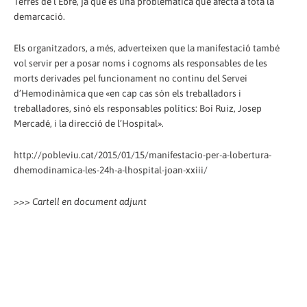
Terres de l’Ebre, ja que és una problemàtica que afecta a tota la
demarcació.
Els organitzadors, a més, adverteixen que la manifestació també
vol servir per a posar noms i cognoms als responsables de les
morts derivades pel funcionament no continu del Servei
d’Hemodinàmica que «en cap cas són els treballadors i
treballadores, sinó els responsables polítics: Boí Ruiz, Josep
Mercadé, i la direcció de l’Hospital».
http://pobleviu.cat/2015/01/15/manifestacio-per-a-lobertura-
dhemodinamica-les-24h-a-lhospital-joan-xxiii/
>>> Cartell en document adjunt