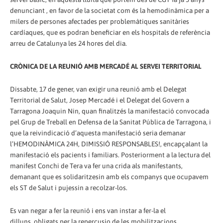
denunciant , en favor de la societat com és la hemodinàmica per a
milers de persones afectades per problemàtiques sanitàries
cardíaques, que es podran beneficiar en els hospitals de referència
arreu de Catalunya les 24 hores del dia.
CRÒNICA DE LA REUNIÓ AMB MERCADÉ AL SERVEI TERRITORIAL
Dissabte, 17 de gener, van exigir una reunió amb el Delegat
Territorial de Salut, Josep Mercadé i el Delegat del Govern a
Tarragona Joaquin Nin, quan finalitzés la manifestació convocada
pel Grup de Treball en Defensa de la Sanitat Pública de Tarragona, i
que la reivindicació d’aquesta manifestació seria demanar
l’HEMODINÀMICA 24H, DIMISSIÓ RESPONSABLES!, encapçalant la
manifestació els pacients i familiars. Posteriorment a la lectura del
manifest Conchi de Tera va fer una crida als manifestants,
demanant que es solidaritzesin amb els companys que ocupavem
els ST de Salut i pujessin a recolzar-los.
Es van negar a fer la reunió i ens van instar a fer-la el
dilluns.,obligats per la repercusio de les mobilitzacions