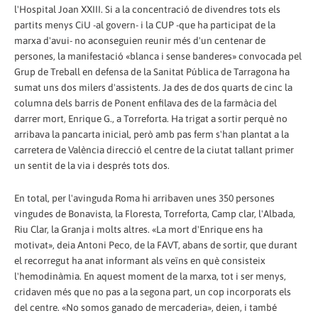
l'Hospital Joan XXIII. Si a la concentració de divendres tots els
partits menys CiU -al govern- i la CUP -que ha participat de la
marxa d'avui- no aconseguien reunir més d'un centenar de
persones, la manifestació «blanca i sense banderes» convocada pel
Grup de Treball en defensa de la Sanitat Pública de Tarragona ha
sumat uns dos milers d'assistents. Ja des de dos quarts de cinc la
columna dels barris de Ponent enfilava des de la farmàcia del
darrer mort, Enrique G., a Torreforta. Ha trigat a sortir perquè no
arribava la pancarta inicial, però amb pas ferm s'han plantat a la
carretera de València direcció el centre de la ciutat tallant primer
un sentit de la via i després tots dos.
En total, per l'avinguda Roma hi arribaven unes 350 persones
vingudes de Bonavista, la Floresta, Torreforta, Camp clar, l'Albada,
Riu Clar, la Granja i molts altres. «La mort d'Enrique ens ha
motivat», deia Antoni Peco, de la FAVT, abans de sortir, que durant
el recorregut ha anat informant als veïns en què consisteix
l'hemodinàmia. En aquest moment de la marxa, tot i ser menys,
cridaven més que no pas a la segona part, un cop incorporats els
del centre. «No somos ganado de mercaderia», deien, i també