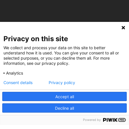
C/ Burgos 59, Baixos – 08014 Barcelona
Privacy on this site
We collect and process your data on this site to better
spccc@
spcgtcatalunya.cat
understand how it is used. You can give your consent to all or
selected purposes, or you can decline them all. For more
935 120 481
information, see our privacy policy.
Analytics
@CGTCatalunya
Consent details
Privacy policy
cgtcatalunya
Accept all
CGTCatalunya
Decline all
cgtcatalunya
Powered by