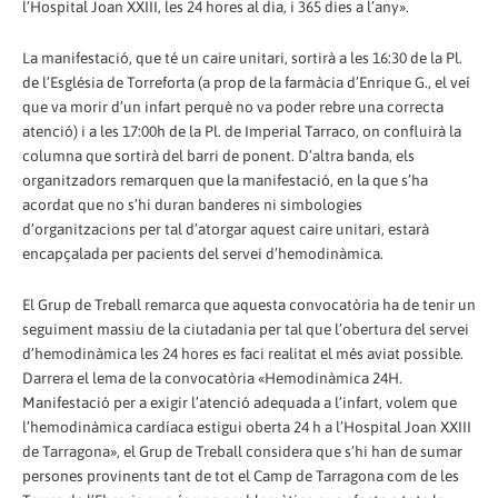
l’Hospital Joan XXIII, les 24 hores al dia, i 365 dies a l’any».
La manifestació, que té un caire unitari, sortirà a les 16:30 de la Pl.
de l’Església de Torreforta (a prop de la farmàcia d’Enrique G., el veí
que va morir d’un infart perquè no va poder rebre una correcta
atenció) i a les 17:00h de la Pl. de Imperial Tarraco, on confluirà la
columna que sortirà del barri de ponent. D’altra banda, els
organitzadors remarquen que la manifestació, en la que s’ha
acordat que no s’hi duran banderes ni simbologies
d’organitzacions per tal d’atorgar aquest caire unitari, estarà
encapçalada per pacients del servei d’hemodinàmica.
El Grup de Treball remarca que aquesta convocatòria ha de tenir un
seguiment massiu de la ciutadania per tal que l’obertura del servei
d’hemodinàmica les 24 hores es faci realitat el més aviat possible.
Darrera el lema de la convocatòria «Hemodinàmica 24H.
Manifestació per a exigir l’atenció adequada a l’infart, volem que
l’hemodinàmica cardíaca estigui oberta 24 h a l’Hospital Joan XXIII
de Tarragona», el Grup de Treball considera que s’hi han de sumar
persones provinents tant de tot el Camp de Tarragona com de les