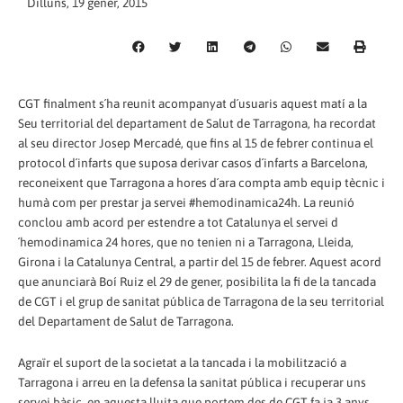
Dilluns, 19 gener, 2015
CGT finalment s´ha reunit acompanyat d´usuaris aquest matí a la
Seu territorial del departament de Salut de Tarragona, ha recordat
al seu director Josep Mercadé, que fins al 15 de febrer continua el
protocol d´infarts que suposa derivar casos d´infarts a Barcelona,
reconeixent que Tarragona a hores d´ara compta amb equip tècnic i
humà com per prestar ja servei #hemodinamica24h. La reunió
conclou amb acord per estendre a tot Catalunya el servei d
´hemodinamica 24 hores, que no tenien ni a Tarragona, Lleida,
Girona i la Catalunya Central, a partir del 15 de febrer. Aquest acord
que anunciarà Boí Ruiz el 29 de gener, posibilita la fi de la tancada
de CGT i el grup de sanitat pública de Tarragona de la seu territorial
del Departament de Salut de Tarragona.
Agraïr el suport de la societat a la tancada i la mobilització a
Tarragona i arreu en la defensa la sanitat pública i recuperar uns
servei bàsic, en aquesta lluita que portem des de CGT fa ja 3 anys