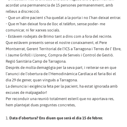
acordat una permanencia de 15 persones permanenment, amb
relleus a discrecció.
• Que un altre pacient s’ha quedat a la porta i no l’han deixat entrar.
• Que m’han deixat fora de lloc el telèfon, sense poder- me
comunicar, ni fer xarxes socials.
• Estàvem rodejats de Brimo tant a dins com a fora del recinte.
Que estàvem presents sense el nostre conaixament, el Pere
Montserrat, Gerent Territorial de l’ICS a Tarragona i Terres de l’ Ebre,
i Jaume Grifoll i Llorenç, Compra de Serveis i Control de Gestió.
Regió Sanitària Camp de Tarragona.
Després de molta demagògia per la seva part, i reiterar-se en que
l’anunci de l’obertura de l’Hemodinàmica Cardíaca el faria Boi el
dia 29 de gener, quan vingués a Tarragona.
La denuncia i exigència feta per la pacient, ha estat ignorada amb
excuses de malpagador!
Per reconduir una reunió totalment esteril que no aportava res,
hem plantejat dues preguntes concretes,
1.
Data d’obertura? Ens diuen que serà el dia 15 de febrer.