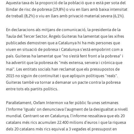
Aquesta taxa és la proporció de la població que o està per sota del
llindar de risc de pobresa (19,8%) o viu en llars amb baixa intensitat
de treball (8,2%) o viu en llars amb privació material severa (6,1%).
En declaracions als mitjans de comunicació, la presidenta de la
Taula del Tercer Sector, Àngels Guiteras ha lamentat que les xifres
publicades demostren que a Catalunya hi ha més persones que
viuen en situació de pobresa i Catalunya s’està empobrint com a
país. Guiteras ha lamentat que "no s'està fent front a la pobresa" i
ha advertit que la pobresa és "més extensa, servera i crònica que
mai". Les entitats socials han reclamat que els pressupostos de
2015 no siguin de continuïtat i que apliquin polítiques "reals".
Guiteras també va tornar a demanar un pacte contra la pobresa
entre tots els partits polítics.
Paral·lelament, Oxfam Intermon va fer públic fa unes setmanes
l’Informe ‘Iguals’ on denunciava l’augment de la desigualtat a nivell
mundial. Centrant-se en Catalunya, l’informe ressaltava que els 20
catalans més rics acumulen 22.400 milions d’euros i que la riquesa
dels 20 catalans més rics equival a 3 vegades el pressupost en