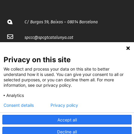
C/ Burgos 59, Baixos – 08014 Barcelona
spccc@
spcgtcatalunya.cat
935 120 481
Privacy on this site
We collect and process your data on this site to better
@CGTCatalunya
understand how it is used. You can give your consent to all or
selected purposes, or you can decline them all. For more
cgtcatalunya
information, see our privacy policy.
CGTCatalunya
Analytics
cgtcatalunya
Consent details
Privacy policy
Accept all
Desenvolupat per
Decline all