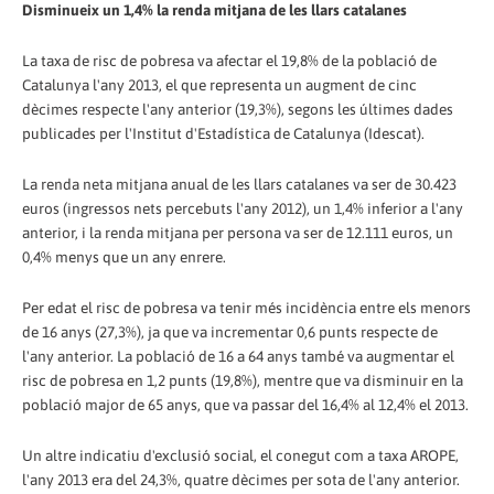
Disminueix un 1,4% la renda mitjana de les llars catalanes
La taxa de risc de pobresa va afectar el 19,8% de la població de
Catalunya l'any 2013, el que representa un augment de cinc
dècimes respecte l'any anterior (19,3%), segons les últimes dades
publicades per l'Institut d'Estadística de Catalunya (Idescat).
La renda neta mitjana anual de les llars catalanes va ser de 30.423
euros (ingressos nets percebuts l'any 2012), un 1,4% inferior a l'any
anterior, i la renda mitjana per persona va ser de 12.111 euros, un
0,4% menys que un any enrere.
Per edat el risc de pobresa va tenir més incidència entre els menors
de 16 anys (27,3%), ja que va incrementar 0,6 punts respecte de
l'any anterior. La població de 16 a 64 anys també va augmentar el
risc de pobresa en 1,2 punts (19,8%), mentre que va disminuir en la
població major de 65 anys, que va passar del 16,4% al 12,4% el 2013.
Un altre indicatiu d'exclusió social, el conegut com a taxa AROPE,
l'any 2013 era del 24,3%, quatre dècimes per sota de l'any anterior.