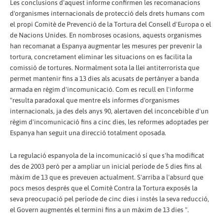
Les conclusions d'aquest informe confirmen les recomanacions
d'organismes internacionals de protecció dels drets humans com
el propi Comitè de Prevenció de la Tortura del Consell d'Europa o el
de Nacions Unides. En nombroses ocasions, aquests organismes
han recomanat a Espanya augmentar les mesures per prevenir la
tortura, concretament eliminar les situacions on es facilita la
comissió de tortures. Normalment sota la llei antiterrorista que
permet mantenir fins a 13 dies als acusats de pertànyer a banda
armada en règim d'incomunicació. Com es recull en l'informe
"resulta paradoxal que mentre els informes d'organismes
internacionals, ja des dels anys 90, alertaven del inconcebible d'un
règim d'incomunicació fins a cinc dies, les reformes adoptades per
Espanya han seguit una direcció totalment oposada.
La regulació espanyola de la incomunicació sí que s'ha modificat
des de 2003 però per a ampliar un inicial període de 5 dies fins al
màxim de 13 que es preveuen actualment. S'arriba a l'absurd que
pocs mesos després que el Comitè Contra la Tortura exposés la
seva preocupació pel període de cinc dies i instés la seva reducció,
el Govern augmentés el termini fins a un màxim de 13 dies ".