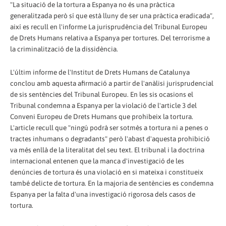
"La situació de la tortura a Espanya no és una pràctica
generalitzada però sí que està lluny de ser una pràctica eradicada",
així es recull en l'informe La jurisprudència del Tribunal Europeu
de Drets Humans relativa a Espanya per tortures. Del terrorisme a
la criminalització de la dissidència.
L'últim informe de l'Institut de Drets Humans de Catalunya
conclou amb aquesta afirmació a partir de l'anàlisi jurisprudencial
de sis sentències del Tribunal Europeu. En les sis ocasions el
Tribunal condemna a Espanya per la violació de l'article 3 del
Conveni Europeu de Drets Humans que prohibeix la tortura.
L'article recull que "ningú podrà ser sotmès a tortura ni a penes o
tractes inhumans o degradants" però l'abast d'aquesta prohibició
va més enllà de la literalitat del seu text. El tribunal i la doctrina
internacional entenen que la manca d'investigació de les
denúncies de tortura és una violació en si mateixa i constitueix
també delicte de tortura. En la majoria de sentències es condemna
Espanya per la falta d'una investigació rigorosa dels casos de
tortura.