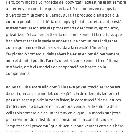
Però, com mostra
La tragedia del copyright
, aquest ha estat sempre
un terreny de conflicte que afecta a béns comuns en camps tan
diversos com la ciència, l'agricultura, la producció artística o la
cultura popular. La història del copyright i dels drets d'autor està
estretament associada als processos de desposesió, apropiació,
privatització i comercialització del coneixement i la cultura, que
han afectat tant a la saviesa ancestral de comunitats indígenes
com a qui han dedicat la seva vida a la creació. L'interès per
l'explotació comercial dels sabers ha estat en tensió permanent
amb el domini públic, l'accés obert al coneixement i, en última
instància, amb els models de cooperació no basats en la
competència.
Aquesta lluita entre allò comú i la seva privatització es troba avui
davant una crisi de model, conseqüència de diferents factors: el
pas a un segon pla de la còpia física; la construcció d'estructures
d'intercanvi no basades en la compra-venda; la dissolució dels
vells rols comercials en un terreny en el qual un mateix subjecte
pot crear, produir, distribuir o consumir; o la constitució de
“empreses del procomú” que situen el coneixement entre els béns