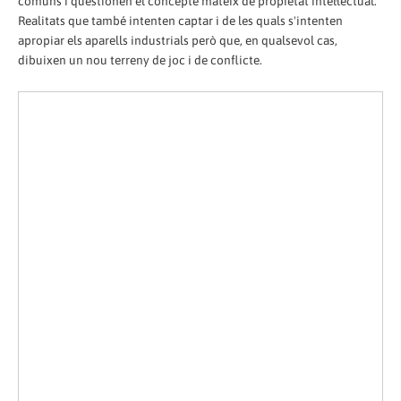
comuns i qüestionen el concepte mateix de propietat intel·lectual.
Realitats que també intenten captar i de les quals s'intenten
apropiar els aparells industrials però que, en qualsevol cas,
dibuixen un nou terreny de joc i de conflicte.