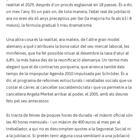
realitat el 2029, després d'un procés esglaonat en 18 passes. És a dir,
un mes l'any. En un país on, de tota manera, l'edat real de jubilació
ara no eren els 65 anys preceptius per llei (la majoria ho fa als 63 i 8
mesos), la fórmula gradual li treu dramatisme.
Una altra cosa és la realitat, ara mateix, de l'altre gran model
alemany a què s'atribueix la bona salut del seu mercat laboral, les
minifeines, que ha fet possible situar al desembre la taxa d'atur al
6,8%, la més baixa des de la reunificació alemanya. Un terme més
elegant que el de contractes porqueria, que arrenca també dels
temps de la impopular Agenda 2010 impulsada per Schröder. És a
dir, el programa de reformes estructurals i retallades socials que va
costar el càrrec al canceller socialdemòcrata i que va permetre a la
cancellera Angela Merkel arribar al poder, el 2005, amb els deures
fets pel seu antecessor.
Es tracta de feines de poques hores de durada –el màxim oficial són
les 40 hores mensuals– i un màxim de 400 euros al mes per al
treballador, a qui no es descompten quotes a la Seguretat Social ni
a la jubilació. Si pretén tenir alguna cosa semblant a una jubilació