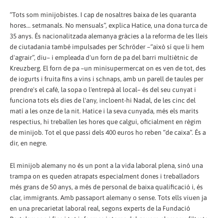
“Tots som minijobistes. I cap de nosaltres baixa de les quaranta
hores... setmanals. No mensuals”, explica Hatice, una dona turca de
35 anys. És nacionalitzada alemanya gràcies a la reforma de les lleis
de ciutadania també impulsades per Schröder –“això sí que li hem
d'agrair”, diu– i empleada d'un forn de pa del barri multiètnic de
Kreuzberg. El forn de pa –un minisupermercat on es ven de tot, des
de iogurts i fruita fins a vins i schnaps, amb un parell de taules per
prendre's el cafè, la sopa o l'entrepà al local– és del seu cunyat i
funciona tots els dies de l'any, incloent-hi Nadal, de les cinc del
matí a les onze de la nit. Hatice i la seva cunyada, més els marits
respectius, hi treballen les hores que calgui, oficialment en règim
de minijob. Tot el que passi dels 400 euros ho reben “de caixa”. És a
dir, en negre.
El minijob alemany no és un pont a la vida laboral plena, sinó una
trampa on es queden atrapats especialment dones i treballadors
més grans de 50 anys, a més de personal de baixa qualificació i, és
clar, immigrants. Amb passaport alemany o sense. Tots ells viuen ja
en una precarietat laboral real, segons experts de la Fundació