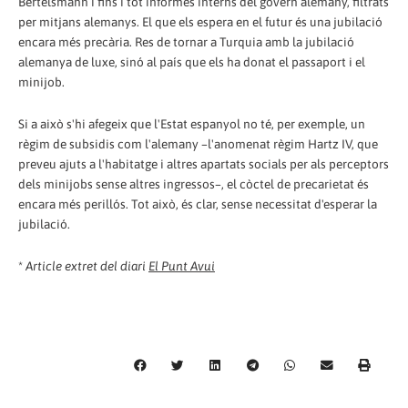
Bertelsmann i fins i tot informes interns del govern alemany, filtrats
per mitjans alemanys. El que els espera en el futur és una jubilació
encara més precària. Res de tornar a Turquia amb la jubilació
alemanya de luxe, sinó al país que els ha donat el passaport i el
minijob.
Si a això s'hi afegeix que l'Estat espanyol no té, per exemple, un
règim de subsidis com l'alemany –l'anomenat règim Hartz IV, que
preveu ajuts a l'habitatge i altres apartats socials per als perceptors
dels minijobs sense altres ingressos–, el còctel de precarietat és
encara més perillós. Tot això, és clar, sense necessitat d'esperar la
jubilació.
*
Article extret del diari
El Punt Avui