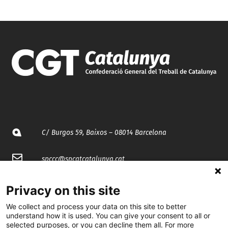
C/ Burgos 59, Baixos – 08014 Barcelona
spccc@
spcgtcatalunya.cat
935 120 481
Privacy on this site
We collect and process your data on this site to better
@CGTCatalunya
understand how it is used. You can give your consent to all or
selected purposes, or you can decline them all. For more