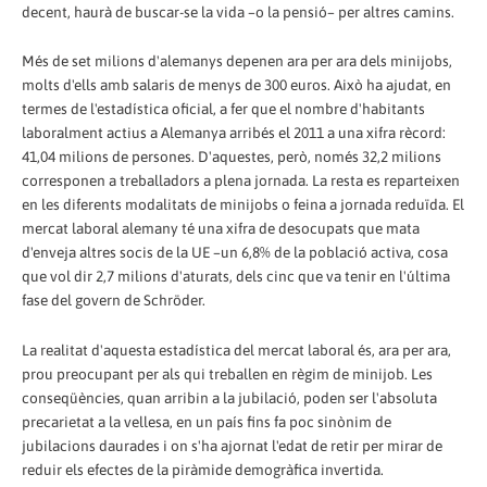
decent, haurà de buscar-se la vida –o la pensió– per altres camins.
Més de set milions d'alemanys depenen ara per ara dels minijobs,
molts d'ells amb salaris de menys de 300 euros. Això ha ajudat, en
termes de l'estadística oficial, a fer que el nombre d'habitants
laboralment actius a Alemanya arribés el 2011 a una xifra rècord:
41,04 milions de persones. D'aquestes, però, només 32,2 milions
corresponen a treballadors a plena jornada. La resta es reparteixen
en les diferents modalitats de minijobs o feina a jornada reduïda. El
mercat laboral alemany té una xifra de desocupats que mata
d'enveja altres socis de la UE –un 6,8% de la població activa, cosa
que vol dir 2,7 milions d'aturats, dels cinc que va tenir en l'última
fase del govern de Schröder.
La realitat d'aquesta estadística del mercat laboral és, ara per ara,
prou preocupant per als qui treballen en règim de minijob. Les
conseqüències, quan arribin a la jubilació, poden ser l'absoluta
precarietat a la vellesa, en un país fins fa poc sinònim de
jubilacions daurades i on s'ha ajornat l'edat de retir per mirar de
reduir els efectes de la piràmide demogràfica invertida.