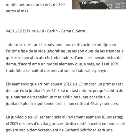
minifeines no cobren més de 300
euros al mes.
04/01/12 El Punt Avui - Berlín - Gema C. Serra
Jubilar-se més tard i, a més, amb una cotització de minijob en
l'última fase de la vida laboral: aquestes són dues de les trampes a
què es veuen abocats els treballadors d'avui i els pensionistes del
demà, d'acord amb un model alemany que, a més, no és al 100%
traduïble a la realitat del mercat social i laboral espanyol.
Els alemanys que arribin aquest 2012 als 65 tindran un primer tast
del que és la jubilació als 67. Serà un tast mínim, perquè voldrà dir
que hauran de treballar un mes addicional per accedir a la
jubilació plena a què tenen dret si han cotitzat 45 anys sencers.
La jubilació als 67, sentenciada al Parlament alemany (Bundestag)
el 2009 després d'un llarg procés de discussió encetat en temps del
govern socialdemòcrata-verd de Gerhard Schröder, serà una