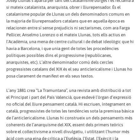
Josep Llunas s’aparta per tant del catalanisme burgès i es reclama a
si mateix catalanista, anarquista, obrer i lliurepensador. És el
catalanisme popular de Llunas un dels denominadors comuns en
la majoria de lliurepensadors catalans que en aquella època es
relacionen entre sí sense prejudicis ni sectarismes, com ara Farga
Pellicer, Anselmo Lorenzo o el mateix Llunas, tots ells actius en
l’Acadèmia, una mena de centre cultural i de debat ideològic que hi
havia a Barcelona, i que unia gent de totes les procedències
polítiques possibles dins el progressisme (republicanes,
anarquistes, etc). L’altre denominador comú dels cercles
progressistes catalans del XIX és el seu anticlericalisme i Llunas ho
posa clarament de manifest en els seus textos.
L’any 1881 crea “La Tramuntana”, una revista amb distribució a tot
el Principat i part del País Valencià, que esdevé l’òrgan d’expressió
no oficial del lliure pensament català. Hi escriuen, íntegrament en
català, progressistes de totes les tendències sota la premissa bàsica
de l’anticlericalisme. Llunas hi construeix un dels pensaments més
coherents de l’anarquisme del XIX, essent dels primers teòrics
sobre el col·lectivisme a nivell divulgatiu, i utilitzant l’humor més
àcid com una eina de crítica a l’Església, l’Estat, l’Exèrcit i la