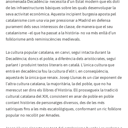
anomenada Decadència- necessita d’un Estat modern que els doti
de les infraestructures bàsiques sobre les quals desenvolupar la
seva activitat econòmica. Aquesta incipient burgesia aposta pel
catalanisme com una via per pressionar a Madrid en defensa
purament dels seus interessos de classe, de manera que el seu
catalanisme –el que ha passat a la història- no va més enllà d’un
folklorisme amb reminiscències medievals.
La cultura popular catalana, en canvi, seguí intacta durant la
Decadència; doncs el poble, a diferència dels aristòcrates, seguí
parlant i produint textos literaris en català. L’única cultura que
entrà en decadència fou la cultura d’elit i, en conseqüència,
aquesta és la única que renaix. Josep Llunas és un clar exponent de
l’altra cultura catalana, la majoritària, la del poble, que no ha
merescut ser dins els llibres d’Història. Ell prossegueix la tradició
cultural catalana del XIX, consistent en anar de poble en poble
contant històries de personatges diversos, des de les més
satíriques fins a les més escatològiques, conformant un ric folklore
popular no recollit per Amades.