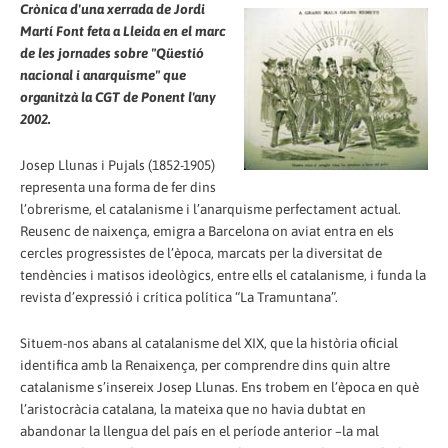
Crònica d'una xerrada de Jordi
Martí Font feta a Lleida en el marc
de les jornades sobre "Qüestió
nacional i anarquisme" que
organitzà la CGT de Ponent l'any
2002.
Josep Llunas i Pujals (1852-1905)
representa una forma de fer dins
l’obrerisme, el catalanisme i l’anarquisme perfectament actual.
Reusenc de naixença, emigra a Barcelona on aviat entra en els
cercles progressistes de l’època, marcats per la diversitat de
tendències i matisos ideològics, entre ells el catalanisme, i funda la
revista d’expressió i crítica política “La Tramuntana”.
Situem-nos abans al catalanisme del XIX, que la història oficial
identifica amb la Renaixença, per comprendre dins quin altre
catalanisme s’insereix Josep Llunas. Ens trobem en l’època en què
l’aristocràcia catalana, la mateixa que no havia dubtat en
abandonar la llengua del país en el període anterior –la mal