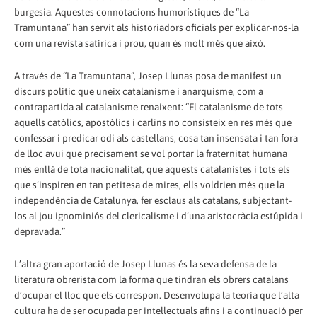
burgesia. Aquestes connotacions humorístiques de “La
Tramuntana” han servit als historiadors oficials per explicar-nos-la
com una revista satírica i prou, quan és molt més que això.
A través de “La Tramuntana”, Josep Llunas posa de manifest un
discurs polític que uneix catalanisme i anarquisme, com a
contrapartida al catalanisme renaixent: “El catalanisme de tots
aquells catòlics, apostòlics i carlins no consisteix en res més que
confessar i predicar odi als castellans, cosa tan insensata i tan fora
de lloc avui que precisament se vol portar la fraternitat humana
més enllà de tota nacionalitat, que aquests catalanistes i tots els
que s’inspiren en tan petitesa de mires, ells voldrien més que la
independència de Catalunya, fer esclaus als catalans, subjectant-
los al jou ignominiós del clericalisme i d’una aristocràcia estúpida i
depravada.”
L’altra gran aportació de Josep Llunas és la seva defensa de la
literatura obrerista com la forma que tindran els obrers catalans
d’ocupar el lloc que els correspon. Desenvolupa la teoria que l’alta
cultura ha de ser ocupada per intel·lectuals afins i a continuació per