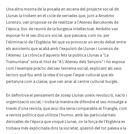
Una altra mostra de la posada en escena del projecte social de
Llunas la trobem en el cicle de xerrades que, junt a Anselmo
Lorenzo, van proposar-se de realitzar a l’Ateneu Barcelonès de
l’època, lloc de reunió de la burgesia intel·lectual. Ambdós van
exposar-hi el seu discurs social, que passava, com no, per
l’eliminació de l’Església, fet que va provocar un encès debat entre
els assistents que acabà amb l’expulsió de Llunas i Lorenzo de
l’Ateneu. La crònica d’aquests fets la publica Llunas a “La
Tramuntana” sota el títol de “A L’Ateneu dels Senyors” i ho exposa
com l’exemple pràctic del seu teorema social, explicant als seus
lectors què fou amb la idea d’ocupar l’espai cultural que els
pertanyia com a classe, que van anar al centre cultural burgès.
En definitiva el pensament de Josep Llunas uneix revolució, nació i
organització social, i troba la manera de difondre el seu missatge a
través d’una revista, que avui dia seria comparable al Triangle, com
a revista política que utilitza l’humor, amb les particularitats
derivades de l’època que visqué Llunas, on la força de l’Església es
trobava més explicitada dins la societat, qüestió del tot palesa a la