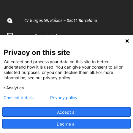
C/ Burgos 59, Baixos – 08014 Barcelona
spccc@
spcgtcatalunya.cat
935 120 481
Privacy on this site
We collect and process your data on this site to better
understand how it is used. You can give your consent to all or
@CGTCatalunya
selected purposes, or you can decline them all. For more
information, see our privacy policy.
cgtcatalunya
Analytics
CGTCatalunya
Consent details
Privacy policy
cgtcatalunya
Accept all
Decline all
Desenvolupat per