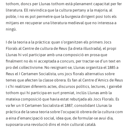
tothom, doncs per Llunas tothom està plenament capacitat per fer
literatura. Ell reivindica que la cultura pertany a la majoria, al
poble, i no es pot permetre que la burgesia dirigent posi tots els
mitjans en recuperar una literatura medieval que no interessa a
ningú.
I de la teoria a la pràctica: quan s’organitzen els primers Jocs
Florals al Centre de cultura de Reus (la dreta il·lustrada), el propi
Llunas hi vol participar amb una composició en prosa que
finalment no és ni acceptada a concurs, per tractar-se d’un text en
pro del col·lectivisme. No resignant-se, Llunas organitza el 1885 a
Reus el I Certamen Socialista, uns jocs florals alternatius sobre
temes que afecten la classe obrera. Es fan al Centre d’Amics de Reus
i s’hi realitzen diferents actes, discursos polítics, lectures, i gairebé
tothom qui hi participa en surt premiat, inclús Llunas amb la
mateixa composició que havia estat rebutjada als Jocs Florals. Es
va fer un II Certamen Socialista el 1887, consolidant Llunas la
pràctica de la seva teoria sobre l’ocupació obrera de la cultura com
a eina d’emancipació social, idea que, de formular-se avui dia,
suposaria una revolució dins el món cultural català.