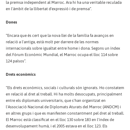
la premsa independent al Marroc. Ara hi ha una veritable reculada
en l'àmbit de la llibertat d'expressió i de premsa”.
Dones
“Encara que és cert que la nova llei de la família fa avanços en
relació a l'antiga, està molt per darrere de les normes
internacionals sobre igualtat entre home i dona. Segons un índex
del Fòrum Econòmic Mundial, el Marroc ocupa el lloc 114 sobre
124 països”.
Drets econòmics
“Els drets econòmics, socials i culturals són ignorats. Ho constatem
en relació al dret al treball. Hi ha molts desocupats, principalment
entre els diplomats universitaris, que s'han organitzat en
l'Associació Nacional de Diplomats Aturats del Marroc (ANDCM) i
en altres grups i que es manifesten constantment pel dret al treball.
El Marroc està classificat en el lloc 130 sobre 183 en l'índex de
desenvolupament humà, i el 2005 estava en el lloc 123. Els