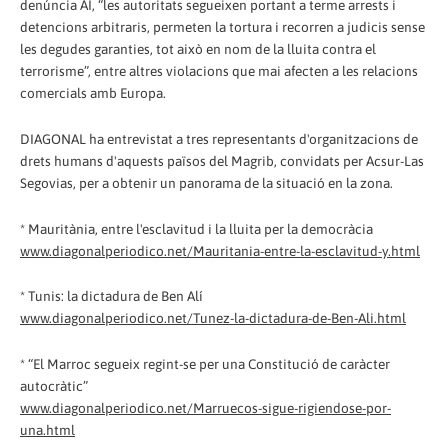
denúncia AI, “les autoritats segueixen portant a terme arrests i
detencions arbitraris, permeten la tortura i recorren a judicis sense
les degudes garanties, tot això en nom de la lluita contra el
terrorisme”, entre altres violacions que mai afecten a les relacions
comercials amb Europa.
DIAGONAL ha entrevistat a tres representants d'organitzacions de
drets humans d'aquests països del Magrib, convidats per Acsur-Las
Segovias, per a obtenir un panorama de la situació en la zona.
* Mauritània, entre l'esclavitud i la lluita per la democràcia
www.diagonalperiodico.net/Mauritania-entre-la-esclavitud-y.html
* Tunis: la dictadura de Ben Alí
www.diagonalperiodico.net/Tunez-la-dictadura-de-Ben-Ali.html
* “El Marroc segueix regint-se per una Constitució de caràcter
autocràtic”
www.diagonalperiodico.net/Marruecos-sigue-rigiendose-por-
una.html