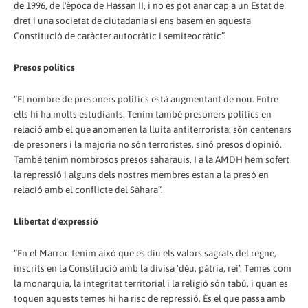
de 1996, de l'època de Hassan II, i no es pot anar cap a un Estat de
dret i una societat de ciutadania si ens basem en aquesta
Constitució de caràcter autocràtic i semiteocràtic”.
Presos polítics
“El nombre de presoners polítics està augmentant de nou. Entre
ells hi ha molts estudiants. Tenim també presoners polítics en
relació amb el que anomenen la lluita antiterrorista: són centenars
de presoners i la majoria no són terroristes, sinó presos d'opinió.
També tenim nombrosos presos saharauis. I a la AMDH hem sofert
la repressió i alguns dels nostres membres estan a la presó en
relació amb el conflicte del Sàhara”.
Llibertat d'expressió
“En el Marroc tenim això que es diu els valors sagrats del regne,
inscrits en la Constitució amb la divisa ‘déu, pàtria, rei’. Temes com
la monarquia, la integritat territorial i la religió són tabú, i quan es
toquen aquests temes hi ha risc de repressió. És el que passa amb