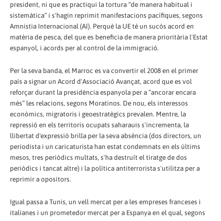
president, ni que es practiqui la tortura “de manera habitual i
sistemàtica” i s'hagin reprimit manifestacions pacífiques, segons
Amnistia Internacional (AI). Perquè la UE té un sucós acord en
matèria de pesca, del que es beneficia de manera prioritària l'Estat
espanyol, i acords per al control de la immigració.
Per la seva banda, el Marroc es va convertir el 2008 en el primer
país a signar un Acord d'Associació Avançat, acord que es vol
reforçar durant la presidència espanyola per a “ancorar encara
més” les relacions, segons Moratinos. De nou, els interessos
econòmics, migratoris i geoestratègics prevalen. Mentre, la
repressió en els territoris ocupats saharauis s'incrementa, la
llibertat d'expressió brilla per la seva absència (dos directors, un
periodista i un caricaturista han estat condemnats en els últims
mesos, tres periòdics multats, s'ha destruït el tiratge de dos
periòdics i tancat altre) i la política antiterrorista s'utilitza per a
reprimir a opositors.
Igual passa a Tunis, un vell mercat per a les empreses franceses i
italianes i un prometedor mercat per a Espanya en el qual, segons