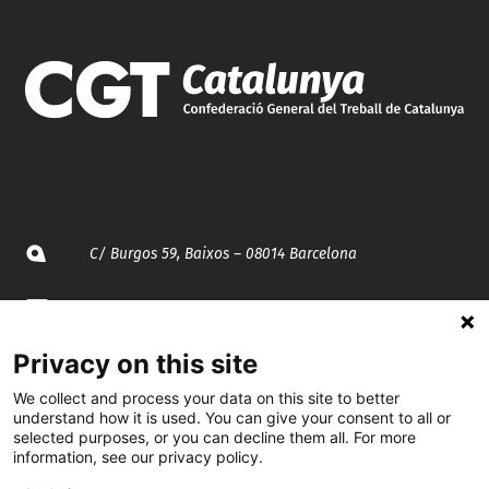
C/ Burgos 59, Baixos – 08014 Barcelona
spccc@
spcgtcatalunya.cat
Privacy on this site
935 120 481
We collect and process your data on this site to better
understand how it is used. You can give your consent to all or
@CGTCatalunya
selected purposes, or you can decline them all. For more
information, see our privacy policy.
cgtcatalunya