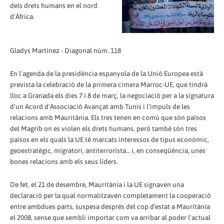
dels drets humans en el nord
d'Àfrica.
Gladys Martínez - Diagonal núm. 118
En l'agenda de la presidència espanyola de la Unió Europea està
prevista la celebració de la primera cimera Marroc-UE, que tindrà
lloc a Granada els dies 7 i 8 de març, la negociació per a la signatura
d'un Acord d'Associació Avançat amb Tunis i l'impuls de les
relacions amb Mauritània. Els tres tenen en comú que són països
del Magrib on es violen els drets humans, però també són tres
països en els quals la UE té marcats interessos de tipus econòmic,
geoestratègic, migratori, antiterrorista… i, en conseqüència, unes
bones relacions amb els seus líders.
De fet, el 21 de desembre, Mauritània i la UE signaven una
declaració per la qual normalitzaven completament la cooperació
entre ambdues parts, suspesa després del cop d'estat a Mauritània
el 2008, sense que sembli importar com va arribar al poder l'actual