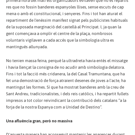
primera hora del matí els organitzadors evitaven que no es repartís
res que no fossin banderes espanyoles llises, sense escuts de cap
mena o amb el constitucional, i senyeres. Fins i tot han aturat el
repartiment de l'enèssim manifest signat pels publicistes habituals
de la suposada marginació del castellà al Principat. I, ja quan la
gent començava a omplir el centre de la plaça, nombrosos
voluntaris vigilaven a cada accés que la simbologia ultra es
mantingués allunyada.
No tenien massa feina, perquè la ultradreta havia entès el missatge
i havia llençat la consigna de no acudir amb simbologia delatora.
Fins i tot la facció més cridanera, la del Casal Tramuntana, que ha
fet una demostració de força atraient desenes de joves a l'acte, ha
mantingut les formes. Sí que ha mostrat banderes amb la creu de
Sant Andreu, tradicionalistes, i dels reis catòlics, i ha repartit fullets
impresos a tot color reivindicant la contribució dels catalans “a la
forja de la nostra Espanya com a Unidad de Destino”.
Una afluència gran, però no massiva
D'aquesta manera han aconseguit mantenir les aparences durant