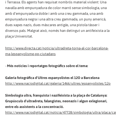
i Terrassa. Els agents han requisat nombrós material violent: Una
navalla amb empunyadura de color marró sense simbologia, una
amb d’empunyadura doble i amb una creu gammada, una amb
empunyadura negra i una altra creu gammada, un puny americà,
dues xapes nazis, dues màscares antigàs, una pistola tàsser i
diversos pals. Malgrat això, només han detingut un antifeixista a la
plaça Universitat.
http://www.directa.cat/noticia/ultradreta-torna-al-cor-barcelona-
ma-lespanyolisme-pp-ciutadans
-
Més notícies i reportatges fotogràfics sobre el tema:
Galeria fotogràfica d'Ultres espanyolistes el 12O a Barcelona
http://www.naciodigital.cat/galeria/1466/ultres/espanyolistes/12o
Simbologia ultra, franquista i nazifeixista a la plaça de Catalunya:
Grupúsculs d'ultradreta, falangistes, neonazis i algun exlegionari,
entre els assistents a la concentració.
http://www.naciodigital.cat/noticia/47728/simbologia/ultra/placa/ca