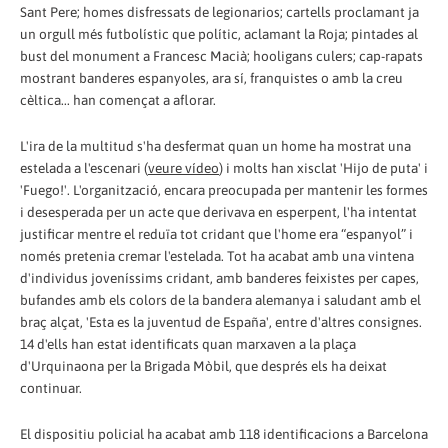
Sant Pere; homes disfressats de legionarios; cartells proclamant ja
un orgull més futbolístic que polític, aclamant la Roja; pintades al
bust del monument a Francesc Macià; hooligans culers; cap-rapats
mostrant banderes espanyoles, ara sí, franquistes o amb la creu
cèltica... han començat a aflorar.
L'ira de la multitud s'ha desfermat quan un home ha mostrat una
estelada a l'escenari (
veure vídeo
) i molts han xisclat 'Hijo de puta' i
'Fuego!'. L'organització, encara preocupada per mantenir les formes
i desesperada per un acte que derivava en esperpent, l'ha intentat
justificar mentre el reduïa tot cridant que l'home era “espanyol” i
només pretenia cremar l'estelada. Tot ha acabat amb una vintena
d'individus joveníssims cridant, amb banderes feixistes per capes,
bufandes amb els colors de la bandera alemanya i saludant amb el
braç alçat, 'Esta es la juventud de España', entre d'altres consignes.
14 d'ells han estat identificats quan marxaven a la plaça
d'Urquinaona per la Brigada Mòbil, que després els ha deixat
continuar.
El dispositiu policial ha acabat amb 118 identificacions a Barcelona