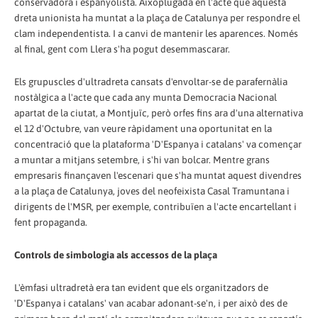
conservadora i espanyolista. Aixoplugada en l'acte que aquesta
dreta unionista ha muntat a la plaça de Catalunya per respondre el
clam independentista. I a canvi de mantenir les aparences. Només
al final, gent com Llera s'ha pogut desemmascarar.
Els grupuscles d'ultradreta cansats d'envoltar-se de parafernàlia
nostàlgica a l'acte que cada any munta Democracia Nacional
apartat de la ciutat, a Montjuïc, però orfes fins ara d'una alternativa
el 12 d'Octubre, van veure ràpidament una oportunitat en la
concentració que la plataforma 'D'Espanya i catalans' va començar
a muntar a mitjans setembre, i s'hi van bolcar. Mentre grans
empresaris finançaven l'escenari que s'ha muntat aquest divendres
a la plaça de Catalunya, joves del neofeixista Casal Tramuntana i
dirigents de l'MSR, per exemple, contribuïen a l'acte encartellant i
fent propaganda.
Controls de simbologia als accessos de la plaça
L'èmfasi ultradretà era tan evident que els organitzadors de
'D'Espanya i catalans' van acabar adonant-se'n, i per això des de