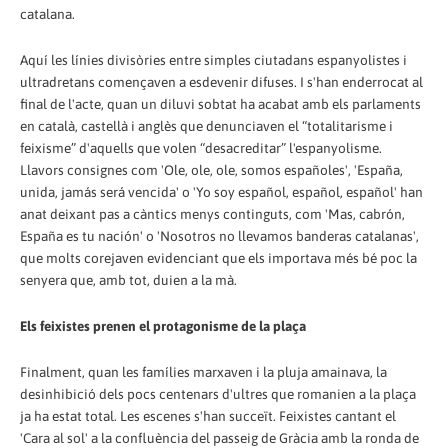
catalana.
Aquí les línies divisòries entre simples ciutadans espanyolistes i
ultradretans començaven a esdevenir difuses. I s'han enderrocat al
final de l'acte, quan un diluvi sobtat ha acabat amb els parlaments
en català, castellà i anglès que denunciaven el “totalitarisme i
feixisme” d'aquells que volen “desacreditar” l'espanyolisme.
Llavors consignes com 'Ole, ole, ole, somos españoles', 'España,
unida, jamás será vencida' o 'Yo soy español, español, español' han
anat deixant pas a càntics menys continguts, com 'Mas, cabrón,
España es tu nación' o 'Nosotros no llevamos banderas catalanas',
que molts corejaven evidenciant que els importava més bé poc la
senyera que, amb tot, duien a la mà.
Els feixistes prenen el protagonisme de la plaça
Finalment, quan les famílies marxaven i la pluja amainava, la
desinhibició dels pocs centenars d'ultres que romanien a la plaça
ja ha estat total. Les escenes s'han succeït. Feixistes cantant el
'Cara al sol' a la confluència del passeig de Gràcia amb la ronda de