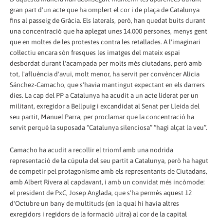
gran part d'un acte que ha omplert el cor i de plaça de Catalunya
fins al passeig de Gràcia. Els laterals, però, han quedat buits durant
una concentració que ha aplegat unes 14.000 persones, menys gent
que en moltes de les protestes contra les retallades. A l'imaginari
col·lectiu encara són fresques les imatges del mateix espai
desbordat durant l'acampada per molts més ciutadans, però amb
tot, l'afluència d'avui, molt menor, ha servit per convèncer Alícia
Sánchez-Camacho, que s'havia mantingut expectant en els darrers
dies. La cap del PP a Catalunya ha acudit a un acte liderat per un
militant, exregidor a Bellpuig i excandidat al Senat per Lleida del
seu partit, Manuel Parra, per proclamar que la concentració ha
servit perquè la suposada “Catalunya silenciosa” “hagi alçat la veu”.
Camacho ha acudit a recollir el triomf amb una nodrida
representació de la cúpula del seu partit a Catalunya, però ha hagut
de competir pel protagonisme amb els representants de Ciutadans,
amb Albert Rivera al capdavant, i amb un convidat més incòmode:
el president de PxC, Josep Anglada, que s'ha permès aquest 12
d'Octubre un bany de multituds (en la qual hi havia altres
exregidors i regidors de la formació ultra) al cor de la capital