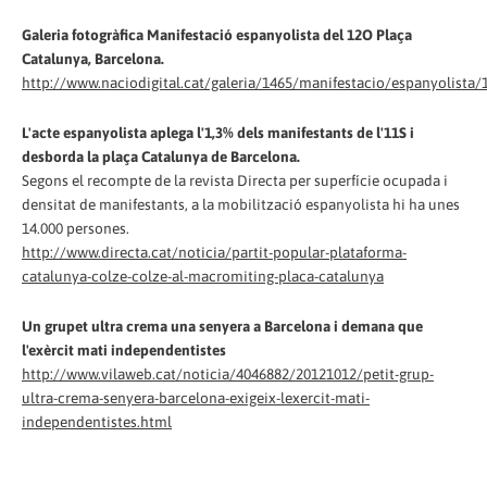
Galeria fotogràfica Manifestació espanyolista del 12O Plaça
Catalunya, Barcelona.
http://www.naciodigital.cat/galeria/1465/manifestacio/espanyolista/
L'acte espanyolista aplega l'1,3% dels manifestants de l'11S i
desborda la plaça Catalunya de Barcelona.
Segons el recompte de la revista Directa per superfície ocupada i
densitat de manifestants, a la mobilització espanyolista hi ha unes
14.000 persones.
http://www.directa.cat/noticia/partit-popular-plataforma-
catalunya-colze-colze-al-macromiting-placa-catalunya
Un grupet ultra crema una senyera a Barcelona i demana que
l'exèrcit mati independentistes
http://www.vilaweb.cat/noticia/4046882/20121012/petit-grup-
ultra-crema-senyera-barcelona-exigeix-lexercit-mati-
independentistes.html