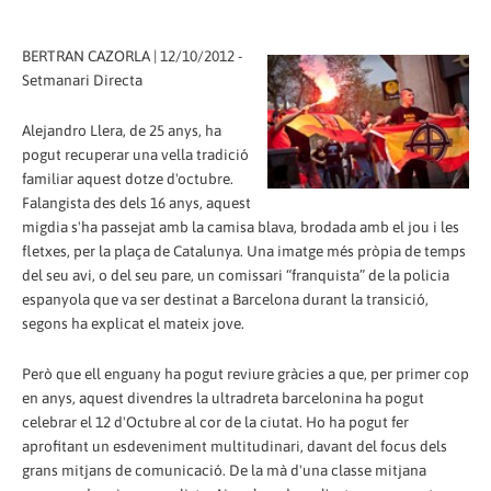
BERTRAN CAZORLA | 12/10/2012 -
Setmanari Directa
Alejandro Llera, de 25 anys, ha
pogut recuperar una vella tradició
familiar aquest dotze d'octubre.
Falangista des dels 16 anys, aquest
migdia s'ha passejat amb la camisa blava, brodada amb el jou i les
fletxes, per la plaça de Catalunya. Una imatge més pròpia de temps
del seu avi, o del seu pare, un comissari “franquista” de la policia
espanyola que va ser destinat a Barcelona durant la transició,
segons ha explicat el mateix jove.
Però que ell enguany ha pogut reviure gràcies a que, per primer cop
en anys, aquest divendres la ultradreta barcelonina ha pogut
celebrar el 12 d'Octubre al cor de la ciutat. Ho ha pogut fer
aprofitant un esdeveniment multitudinari, davant del focus dels
grans mitjans de comunicació. De la mà d'una classe mitjana