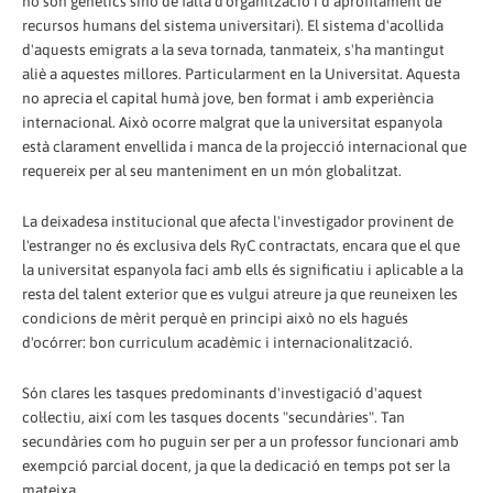
no són genètics sinó de falta d'organització i d'aprofitament de
recursos humans del sistema universitari). El sistema d'acollida
d'aquests emigrats a la seva tornada, tanmateix, s'ha mantingut
aliè a aquestes millores. Particularment en la Universitat. Aquesta
no aprecia el capital humà jove, ben format i amb experiència
internacional. Això ocorre malgrat que la universitat espanyola
està clarament envellida i manca de la projecció internacional que
requereix per al seu manteniment en un món globalitzat.
La deixadesa institucional que afecta l'investigador provinent de
l'estranger no és exclusiva dels RyC contractats, encara que el que
la universitat espanyola faci amb ells és significatiu i aplicable a la
resta del talent exterior que es vulgui atreure ja que reuneixen les
condicions de mèrit perquè en principi això no els hagués
d'ocórrer: bon curriculum acadèmic i internacionalització.
Són clares les tasques predominants d'investigació d'aquest
col·lectiu, així com les tasques docents "secundàries". Tan
secundàries com ho puguin ser per a un professor funcionari amb
exempció parcial docent, ja que la dedicació en temps pot ser la
mateixa.