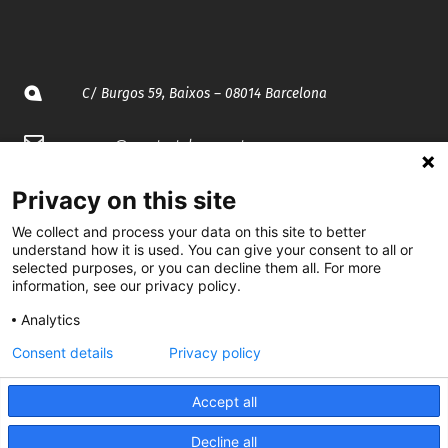
C/ Burgos 59, Baixos – 08014 Barcelona
spccc@
spcgtcatalunya.cat
935 120 481
Privacy on this site
We collect and process your data on this site to better
understand how it is used. You can give your consent to all or
@CGTCatalunya
selected purposes, or you can decline them all. For more
information, see our privacy policy.
cgtcatalunya
Analytics
CGTCatalunya
Consent details
Privacy policy
cgtcatalunya
Accept all
Decline all