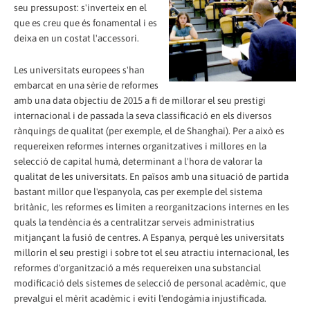
seu pressupost: s'inverteix en el
que es creu que és fonamental i es
deixa en un costat l'accessori.
Les universitats europees s'han
embarcat en una sèrie de reformes
amb una data objectiu de 2015 a fi de millorar el seu prestigi
internacional i de passada la seva classificació en els diversos
rànquings de qualitat (per exemple, el de Shanghai). Per a això es
requereixen reformes internes organitzatives i millores en la
selecció de capital humà, determinant a l'hora de valorar la
qualitat de les universitats. En països amb una situació de partida
bastant millor que l'espanyola, cas per exemple del sistema
britànic, les reformes es limiten a reorganitzacions internes en les
quals la tendència és a centralitzar serveis administratius
mitjançant la fusió de centres. A Espanya, perquè les universitats
millorin el seu prestigi i sobre tot el seu atractiu internacional, les
reformes d'organització a més requereixen una substancial
modificació dels sistemes de selecció de personal acadèmic, que
prevalgui el mèrit acadèmic i eviti l'endogàmia injustificada.