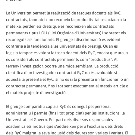
La Universitat permet la realització de tasques docents als RyC
contractats, tanmateix no reconeix la productivitat associada a la
mateixa, perden els drets que es reconeixen als contractats
permanents tipus LOU (Llei Orgànica d'Universitats) i sobretot els
reconeguts als funcionaris. El greuge i discriminació és evident i
contrària a la tendència a les universitats de prestigi. Quan es
legisla tampoc es valora la tasca docent dels RyC, encara que ara ja
es consideri als contractats permanents com "productius". Al
terreny investigador, ocorre una mica semblant. La producció
científica d'un investigador contractat RyC no és avaluable si
aquesta la presenta el RyC, sí ho és si la presenta un funcionari o un
contractat permanent, fins i tot sent exactament el mateix article o
el mateix projecte d'investigació.
El greuge comparatiu cap als RyC és conegut pel personal
administratiu i permès (fins i tot propiciat) per les institucions: la
Universitat i el Govern. Per part dels diversos responsables
acadèmics els motius que s'addueixen per a l'exclusió dels drets
dels RyC malgrat la seva inclusió dels deures són variats i variats. El