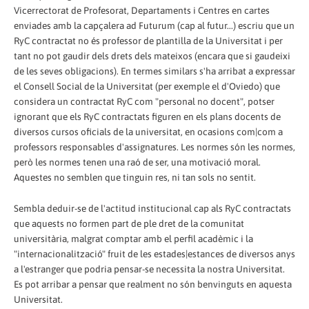
Vicerrectorat de Profesorat, Departaments i Centres en cartes
enviades amb la capçalera ad Futurum (cap al futur...) escriu que un
RyC contractat no és professor de plantilla de la Universitat i per
tant no pot gaudir dels drets dels mateixos (encara que si gaudeixi
de les seves obligacions). En termes similars s'ha arribat a expressar
el Consell Social de la Universitat (per exemple el d'Oviedo) que
considera un contractat RyC com "personal no docent", potser
ignorant que els RyC contractats figuren en els plans docents de
diversos cursos oficials de la universitat, en ocasions com|com a
professors responsables d'assignatures. Les normes són les normes,
però les normes tenen una raó de ser, una motivació moral.
Aquestes no semblen que tinguin res, ni tan sols no sentit.
Sembla deduir-se de l'actitud institucional cap als RyC contractats
que aquests no formen part de ple dret de la comunitat
universitària, malgrat comptar amb el perfil acadèmic i la
"internacionalització" fruit de les estades|estances de diversos anys
a l'estranger que podria pensar-se necessita la nostra Universitat.
Es pot arribar a pensar que realment no són benvinguts en aquesta
Universitat.