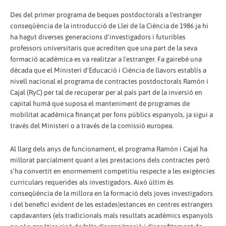
Des del primer programa de beques postdoctorals a l'estranger
conseqüència de la introducció de Llei de la Ciència de 1986 ja hi
ha hagut diverses generacions d'investigadors i futuribles
professors universitaris que acrediten que una part de la seva
formació acadèmica es va realitzar a l'estranger. Fa gairebé una
dècada que el Ministeri d'Educació i Ciència de llavors establís a
nivell nacional el programa de contractes postdoctorals Ramón i
Cajal (RyC) per tal de recuperar per al país part de la inversió en
capital humà que suposa el manteniment de programes de
mobilitat acadèmica finançat per fons públics espanyols, ja sigui a
través del Ministeri o a través de la comissió europea.
Al llarg dels anys de funcionament, el programa Ramón i Cajal ha
millorat parcialment quant a les prestacions dels contractes però
s'ha convertit en enormement competitiu respecte a les exigències
curriculars requerides als investigadors. Això últim és
conseqüència de la millora en la formació dels joves investigadors
i del benefici evident de les estades|estances en centres estrangers
capdavanters (els tradicionals mals resultats acadèmics espanyols