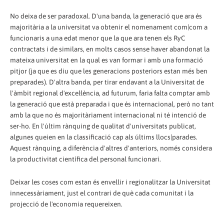
No deixa de ser paradoxal. D'una banda, la generació que ara és
majoritària a la universitat va obtenir el nomenament com|com a
funcionaris a una edat menor que la que ara tenen els RyC
contractats i de similars, en molts casos sense haver abandonat la
mateixa universitat en la qual es van formar i amb una formació
pitjor (ja que es diu que les generacions posteriors estan més ben
preparades). D'altra banda, per tirar endavant a la Universitat de
l'àmbit regional d'excel·lència, ad futurum, faria falta comptar amb
la generació que està preparada i que és internacional, però no tant
amb la que no és majoritàriament internacional ni té intenció de
ser-ho. En l'últim rànquing de qualitat d'universitats publicat,
algunes queien en la classificació cap als últims llocs|parades.
Aquest rànquing, a diferència d'altres d'anteriors, només considera
la productivitat científica del personal funcionari.
Deixar les coses com estan és envellir i regionalitzar la Universitat
innecessàriament, just el contrari de què cada comunitat i la
projecció de l'economia requereixen.