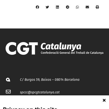
C/ Burgos 59, Baixos – 08014 Barcelona
spccc@
spcgtcatalunya.cat
935 120 481