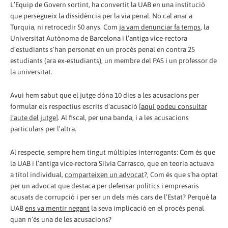
L’Equip de Govern sortint, ha convertit la UAB en una institució
que persegueix la dissidència per la via penal. No cal anar a
Turquia, ni retrocedir 50 anys. Com
ja vam denunciar fa temps
, la
Universitat Autònoma de Barcelona i l’antiga vice-rectora
d’estudiants s’han personat en un procés penal en contra 25
estudiants (ara ex-estudiants), un membre del PAS i un professor de
la universitat.
Avui hem sabut que el jutge dóna 10 dies a les acusacions per
formular els respectius escrits d’acusació [
aquí podeu consultar
l’aute del jutge
]. Al fiscal, per una banda, i a les acusacions
particulars per l’altra.
Al respecte, sempre hem tingut múltiples interrogants: Com és que
la UAB i l’antiga vice-rectora Sílvia Carrasco, que en teoria actuava
a títol individual,
comparteixen un advocat
?, Com és que s’ha optat
per un advocat que destaca per defensar polítics i empresaris
acusats de corrupció i per ser un dels més cars de l’Estat? Perquè la
UAB
ens va mentir negant
la seva implicació en el procés penal
quan n’és una de les acusacions?