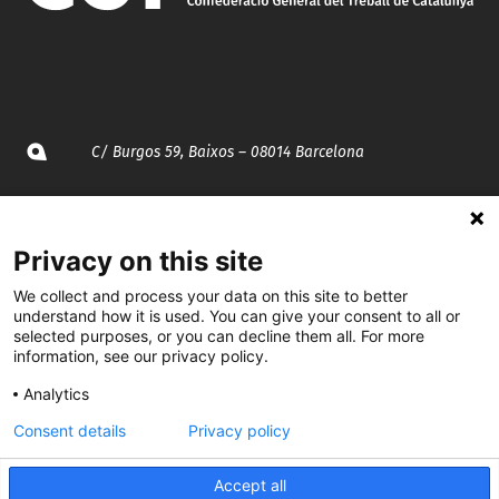
C/ Burgos 59, Baixos – 08014 Barcelona
spccc@
spcgtcatalunya.cat
Privacy on this site
935 120 481
We collect and process your data on this site to better
understand how it is used. You can give your consent to all or
@CGTCatalunya
selected purposes, or you can decline them all. For more
information, see our privacy policy.
cgtcatalunya
Analytics
CGTCatalunya
Consent details
Privacy policy
cgtcatalunya
Accept all