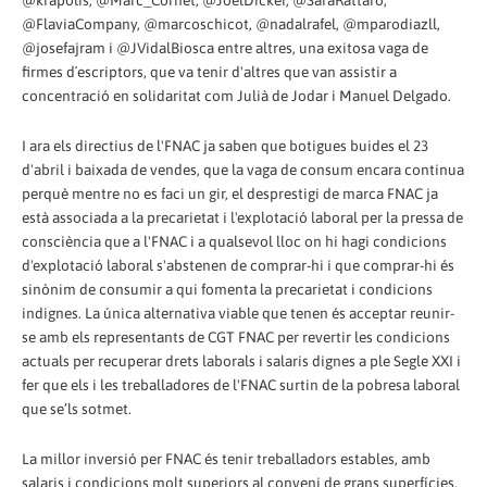
@krapolis, @Marc_Cornet, @JoelDicker, @SaraRattaro,
@FlaviaCompany, @marcoschicot, @nadalrafel, @mparodiazll,
@josefajram i @JVidalBiosca entre altres, una exitosa vaga de
firmes d´escriptors, que va tenir d'altres que van assistir a
concentració en solidaritat com Julià de Jodar i Manuel Delgado.
I ara els directius de l'FNAC ja saben que botigues buides el 23
d'abril i baixada de vendes, que la vaga de consum encara continua
perquè mentre no es faci un gir, el desprestigi de marca FNAC ja
està associada a la precarietat i l'explotació laboral per la pressa de
consciència que a l'FNAC i a qualsevol lloc on hi hagi condicions
d'explotació laboral s'abstenen de comprar-hi i que comprar-hi és
sinònim de consumir a qui fomenta la precarietat i condicions
indignes. La única alternativa viable que tenen és acceptar reunir-
se amb els representants de CGT FNAC per revertir les condicions
actuals per recuperar drets laborals i salaris dignes a ple Segle XXI i
fer que els i les treballadores de l'FNAC surtin de la pobresa laboral
que se’ls sotmet.
La millor inversió per FNAC és tenir treballadors estables, amb
salaris i condicions molt superiors al conveni de grans superfícies,