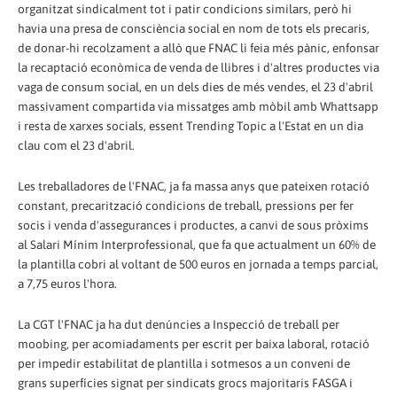
organitzat sindicalment tot i patir condicions similars, però hi
havia una presa de consciència social en nom de tots els precaris,
de donar-hi recolzament a allò que FNAC li feia més pànic, enfonsar
la recaptació econòmica de venda de llibres i d'altres productes via
vaga de consum social, en un dels dies de més vendes, el 23 d'abril
massivament compartida via missatges amb mòbil amb Whattsapp
i resta de xarxes socials, essent Trending Topic a l'Estat en un dia
clau com el 23 d'abril.
Les treballadores de l'FNAC, ja fa massa anys que pateixen rotació
constant, precarització condicions de treball, pressions per fer
socis i venda d'assegurances i productes, a canvi de sous pròxims
al Salari Mínim Interprofessional, que fa que actualment un 60% de
la plantilla cobri al voltant de 500 euros en jornada a temps parcial,
a 7,75 euros l'hora.
La CGT l'FNAC ja ha dut denúncies a Inspecció de treball per
moobing, per acomiadaments per escrit per baixa laboral, rotació
per impedir estabilitat de plantilla i sotmesos a un conveni de
grans superfícies signat per sindicats grocs majoritaris FASGA i