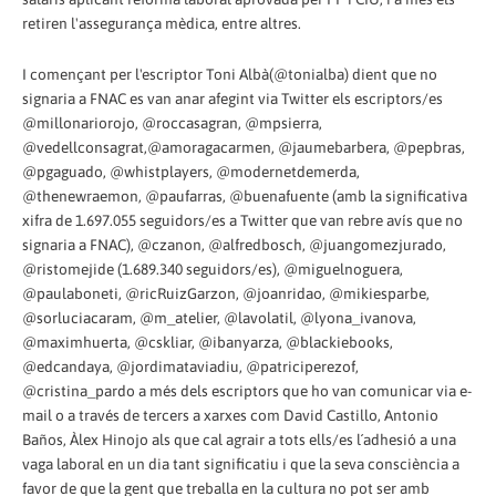
retiren l'assegurança mèdica, entre altres.
I començant per l'escriptor Toni Albà(@tonialba) dient que no
signaria a FNAC es van anar afegint via Twitter els escriptors/es
@millonariorojo, @roccasagran, @mpsierra,
@vedellconsagrat,@amoragacarmen, @jaumebarbera, @pepbras,
@pgaguado, @whistplayers, @modernetdemerda,
@thenewraemon, @paufarras, @buenafuente (amb la significativa
xifra de 1.697.055 seguidors/es a Twitter que van rebre avís que no
signaria a FNAC), @czanon, @alfredbosch, @juangomezjurado,
@ristomejide (1.689.340 seguidors/es), @miguelnoguera,
@paulaboneti, @ricRuizGarzon, @joanridao, @mikiesparbe,
@sorluciacaram, @m_atelier, @lavolatil, @lyona_ivanova,
@maximhuerta, @cskliar, @ibanyarza, @blackiebooks,
@edcandaya, @jordimataviadiu, @patriciperezof,
@cristina_pardo a més dels escriptors que ho van comunicar via e-
mail o a través de tercers a xarxes com David Castillo, Antonio
Baños, Àlex Hinojo als que cal agrair a tots ells/es l´adhesió a una
vaga laboral en un dia tant significatiu i que la seva consciència a
favor de que la gent que treballa en la cultura no pot ser amb