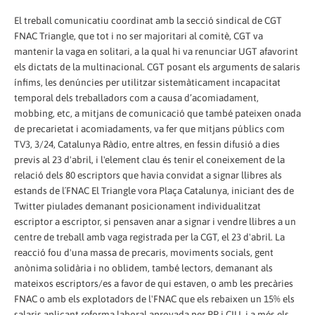
El treball comunicatiu coordinat amb la secció sindical de CGT
FNAC Triangle, que tot i no ser majoritari al comitè, CGT va
mantenir la vaga en solitari, a la qual hi va renunciar UGT afavorint
els dictats de la multinacional. CGT posant els arguments de salaris
ínfims, les denúncies per utilitzar sistemàticament incapacitat
temporal dels treballadors com a causa d’acomiadament,
mobbing, etc, a mitjans de comunicació que també pateixen onada
de precarietat i acomiadaments, va fer que mitjans públics com
TV3, 3/24, Catalunya Ràdio, entre altres, en fessin difusió a dies
previs al 23 d'abril, i l'element clau és tenir el coneixement de la
relació dels 80 escriptors que havia convidat a signar llibres als
estands de l´FNAC El Triangle vora Plaça Catalunya, iniciant des de
Twitter piulades demanant posicionament individualitzat
escriptor a escriptor, si pensaven anar a signar i vendre llibres a un
centre de treball amb vaga registrada per la CGT, el 23 d'abril. La
reacció fou d'una massa de precaris, moviments socials, gent
anònima solidària i no oblidem, també lectors, demanant als
mateixos escriptors/es a favor de qui estaven, o amb les precàries
FNAC o amb els explotadors de l'FNAC que els rebaixen un 15% els
salaris aplicant reforma laboral aprovada per PP i CIU, i a més els