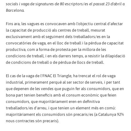
socials i vaga de signatures de 80 escriptors/es el passat 23 d'abril a
Barcelona.
Fins ara, les vagues es convocaven amb l'objectiu central d'afectar
la capacitat de producció als centres de treball, mesurat
exclusivament amb el seguiment dels treballadors/es en la
convocatòries de vaga, en el lloc de treball i la pèrdua de capacitat
productiva, com a forma de protesta per la millora de les
condicions de treball, i en els darrers temps, a resistir la dilapidació
de condicions de treball o de pèrdua de llocs de treball.
El cas de la vaga de l'FNAC El Triangle, ha trencat el rol de vaga
industrial, primerament perquè al ser sector de serveis, i per tant
que depenen de les vendes que puguin fer als consumidors, que en
bona part tenien beneficis amb el consum econòmic que feien
consumidors, que majoritàriament eren en definitiva
treballadors/es d'arreu, i que tenien un element més en comú:
majoritàriament els consumidors són precaris/es (a Catalunya 92%
nous contractes són precaris).