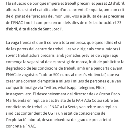
I la situació de por que impera el treball precari, el passat 23 d'abril,
alhora ha estat el catalitzador d'una corrent d'empatia, amb un crit
de dignitat de "precaris del món uniu-vos a la lluita de les precàries
de l'FNAC i no hi compreu en un dels dies de més facturació: el 23
d'abril, dita diada de Sant Jordi".
La vaga trenca el que li convé a tota empresa, que quedi dins el si
de les parets del centre de treball i es va dirigir als consumidors i
sovint treballadors precaris, amb jornades prèvies de vaga i aquí
comença la vaga viral de desprestigi de marca, fruit de publicitar la
degradació de les condicions de treball, amb una pancarta davant
FNAC de vaguistes “cobrar 500 euros al mes és violència”, que va
crear una corrent d'empatia a milers i milers de persones que van
compartir imatge via Twitter, whattsapp, telegram, Flickr,
Instagram, etc. El desconeixement del director de
La Razón
Paco
Marhuenda en rèplica a l'activista de la PAH Ada Colau sobre les
condicions de treball a l'FNAC a La Sexta, van rebre una rèplica
sindical contundent de CGT i un estat de consciència de
l'explotació laboral, desconeixedora del grau de precarietat
concreta a FNAC.