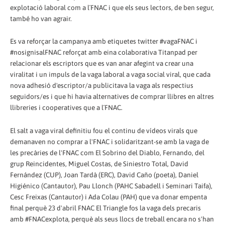
explotació laboral com a l´FNAC i que els seus lectors, de ben segur,
també ho van agrair.
Es va reforçar la campanya amb etiquetes twitter #vagaFNAC i
#nosignisalFNAC reforçat amb eina colaborativa Titanpad per
relacionar els escriptors que es van anar afegint va crear una
viralitat i un impuls de la vaga laboral a vaga social viral, que cada
nova adhesió d'escriptor/a publicitava la vaga als respectius
seguidors/es i que hi havia alternatives de comprar llibres en altres
llibreries i cooperatives que a l´FNAC.
El salt a vaga viral definitiu fou el continu de vídeos virals que
demanaven no comprar a l'FNAC i solidaritzant-se amb la vaga de
les precàries de l'FNAC com El Sobrino del Diablo, Fernando, del
grup Reincidentes, Miguel Costas, de Siniestro Total, David
Fernández (CUP), Joan Tardà (ERC), David Caño (poeta), Daniel
Higiénico (Cantautor), Pau Llonch (PAHC Sabadell i Seminari Taifa),
Cesc Freixas (Cantautor) i Ada Colau (PAH) que va donar empenta
final perquè 23 d'abril FNAC El Triangle fos la vaga dels precaris
amb #FNACexplota, perquè als seus llocs de treball encara no s'han