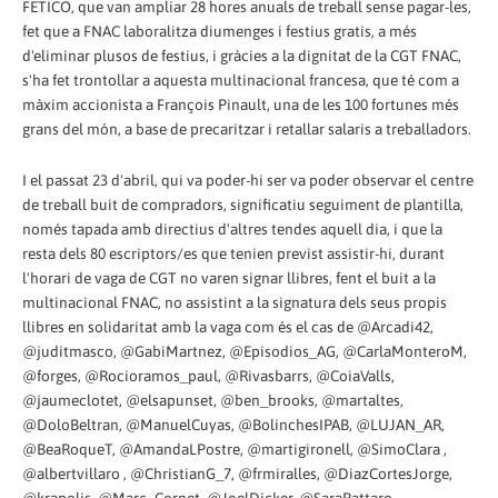
FETICO, que van ampliar 28 hores anuals de treball sense pagar-les,
fet que a FNAC laboralitza diumenges i festius gratis, a més
d'eliminar plusos de festius, i gràcies a la dignitat de la CGT FNAC,
s'ha fet trontollar a aquesta multinacional francesa, que té com a
màxim accionista a François Pinault, una de les 100 fortunes més
grans del món, a base de precaritzar i retallar salaris a treballadors.
I el passat 23 d'abril, qui va poder-hi ser va poder observar el centre
de treball buit de compradors, significatiu seguiment de plantilla,
només tapada amb directius d'altres tendes aquell dia, i que la
resta dels 80 escriptors/es que tenien previst assistir-hi, durant
l'horari de vaga de CGT no varen signar llibres, fent el buit a la
multinacional FNAC, no assistint a la signatura dels seus propis
llibres en solidaritat amb la vaga com és el cas de @Arcadi42,
@juditmasco, @GabiMartnez, @Episodios_AG, @CarlaMonteroM,
@forges, @Rocioramos_paul, @Rivasbarrs, @CoiaValls,
@jaumeclotet, @elsapunset, @ben_brooks, @martaltes,
@DoloBeltran, @ManuelCuyas, @BolinchesIPAB, @LUJAN_AR,
@BeaRoqueT, @AmandaLPostre, @martigironell, @SimoClara ,
@albertvillaro , @ChristianG_7, @frmiralles, @DiazCortesJorge,