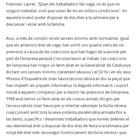
Francesc Layret, "Quan els treballadors fan vaga, no és que no
vulguin treballar, sinó que volen fer-ho en millors condicions". En
aquesta ocasió poder disposar de dos dies a la setmana per a
descansar i estar amb la família.
Avui, a més de complir-se els serveis mínims amb normalitat, igual
que els anteriors dies de vaga, han sortit uns quants vehicles no
previstos a causa de les coaccions que han hagut de suportar per
part de l'empresa perquè s'incorporessin al treball. Les coaccions
de l'empresa han tingut un ferm aliat en la Generalitat de Catalunya
dictant uns serveis mínims clarament abusius ( el 50 %) i en els seus
Mossos d'Esquadra de Joan Saura (ecosocialista es diu la peça) que
han impedit als piquets informatius la deguda informació i suport
moral a aquests companys per a resistir les pressions de l'empresa.
TMB està tenint un ferm aliat en els cossos armats dirigits per
l'ecosocialista Joan Saura per a intentar sabotejar la lluita obrera,
coaccionant amb tota la seva violenta parafernàlia armada fins a
les dents, a pacífics i desarmats treballadors que només defenen el
seu elemental dret a disposar de dos dies de festa a la setmana per
mitjà del dret més reconegut històricament de lluita obrera i que