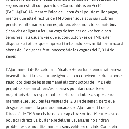
segons un estudi comparatiu de
Consumidors en Acció
(FACUA)|FACUA
. Mentre l'Alcalde Hereu és el polític
millor pagat
,
mentre que alts directius de TMB tenen
sous abusiu
s i cobren
pensions milionàries quan es jubilen, els conductors d'autobús
s'han vist obligats a fer una vaga de fam per deixar ben clar a
l'empresa i als usuaris/es que el conductors/es de TMB estén
disposats a tot per que empresa i treballadors/es arribin a un acord
abans del 2 de gener, fent innecessària les vagues del 2, 3 i 4 de
gener.
L'Ajuntament de Barcelona i l'Alcalde Hereu han demostrat la seva
insensibilitat i la seva intransigència no reconeixent el dret a poder
gaudi dos dies de festa setmanal als conductors de TMB i els
perjudicats seran obrers/es i classes populars usuaris/es
majoritaris del transport públic i els treballadors/es que veuran
mermat el seu sou per les vagues del 2, 3 i 4 de gener., però que
desgraciadament la postura tancada de l'Ajuntament i de la
Direcció de TMB no els ha deixat cap altra sortida. Mentres estos
polítics i directius, burlant-se dels/es usuaris/es no tindran
problemes de mobilitat amb els seus vehicles oficials. Com deia