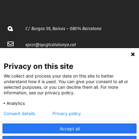
C/ Burgos 59, Baixos – 08014 Barcelona
spccc@
spcgtcatalunya.cat
935 120 481
Privacy on this site
We collect and process your data on this site to better
@CGTCatalunya
understand how it is used. You can give your consent to all or
selected purposes, or you can decline them all. For more
cgtcatalunya
information, see our privacy policy.
CGTCatalunya
Analytics
Consent details
Privacy policy
cgtcatalunya
Accept all