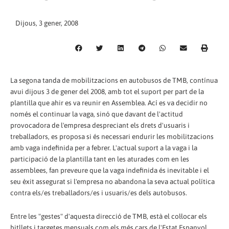
Dijous, 3 gener, 2008
La segona tanda de mobilitzacions en autobusos de TMB, contínua
avui dijous 3 de gener del 2008, amb tot el suport per part de la
plantilla que ahir es va reunir en Assemblea. Ací es va decidir no
només el continuar la vaga, sinó que davant de l'actitud
provocadora de l'empresa despreciant els drets d'usuaris i
treballadors, es proposa si és necessari endurir les mobilitzacions
amb vaga indefinida per a febrer. L'actual suport a la vaga i la
participació de la plantilla tant en les aturades com en les
assemblees, fan preveure que la vaga indefinida és inevitable i el
seu èxit assegurat si l'empresa no abandona la seva actual política
contra els/es treballadors/es i usuaris/es dels autobusos.
Entre les "gestes" d'aquesta direcció de TMB, està el col·locar els
bitllets i targetes mensuals com els més cars de l'Estat Espanyol,