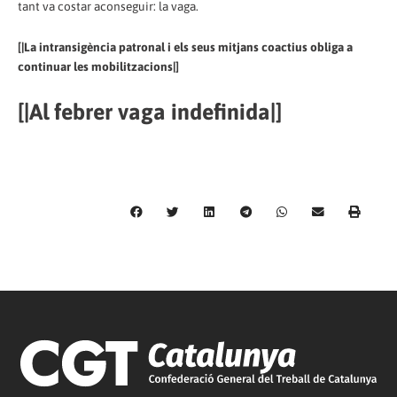
tant va costar aconseguir: la vaga.
[|La intransigència patronal i els seus mitjans coactius obliga a
continuar les mobilitzacions|]
[|Al febrer vaga indefinida|]