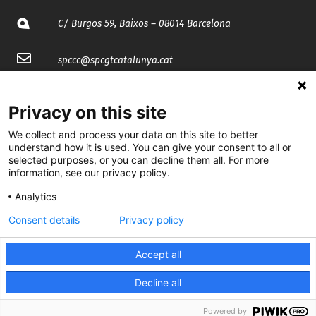
C/ Burgos 59, Baixos – 08014 Barcelona
spccc@
spcgtcatalunya.cat
935 120 481
Privacy on this site
We collect and process your data on this site to better
@CGTCatalunya
understand how it is used. You can give your consent to all or
selected purposes, or you can decline them all. For more
cgtcatalunya
information, see our privacy policy.
CGTCatalunya
Analytics
cgtcatalunya
Consent details
Privacy policy
Accept all
Desenvolupat per
Decline all
Powered by