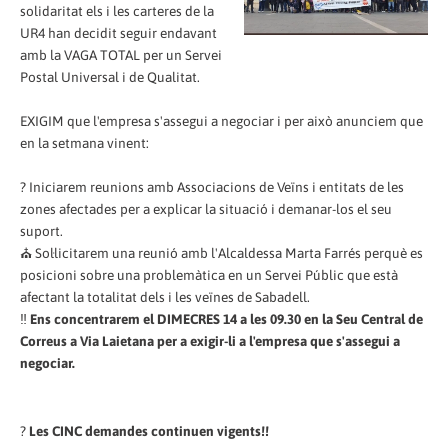
solidaritat els i les carteres de la
UR4 han decidit seguir endavant
amb la VAGA TOTAL per un Servei
Postal Universal i de Qualitat.
EXIGIM que l'empresa s'assegui a negociar i per això anunciem que
en la setmana vinent:
? Iniciarem reunions amb Associacions de Veïns i entitats de les
zones afectades per a explicar la situació i demanar-los el seu
suport.
⛪ Sol·licitarem una reunió amb l'Alcaldessa Marta Farrés perquè es
posicioni sobre una problemàtica en un Servei Públic que està
afectant la totalitat dels i les veïnes de Sabadell.
‼️
Ens concentrarem el DIMECRES 14 a les 09.30 en la Seu Central de
Correus a Via Laietana per a exigir-li a l'empresa que s'assegui a
negociar.
?
Les CINC demandes continuen vigents!!