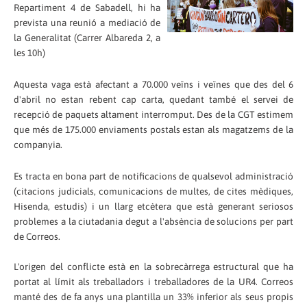
Repartiment 4 de Sabadell, hi ha
prevista una reunió a mediació de
la Generalitat (Carrer Albareda 2, a
les 10h)
Aquesta vaga està afectant a 70.000 veïns i veïnes que des del 6
d'abril no estan rebent cap carta, quedant també el servei de
recepció de paquets altament interromput. Des de la CGT estimem
que més de 175.000 enviaments postals estan als magatzems de la
companyia.
Es tracta en bona part de notificacions de qualsevol administració
(citacions judicials, comunicacions de multes, de cites mèdiques,
Hisenda, estudis) i un llarg etcètera que està generant seriosos
problemes a la ciutadania degut a l'absència de solucions per part
de Correos.
L'origen del conflicte està en la sobrecàrrega estructural que ha
portat al límit als treballadors i treballadores de la UR4. Correos
manté des de fa anys una plantilla un 33% inferior als seus propis