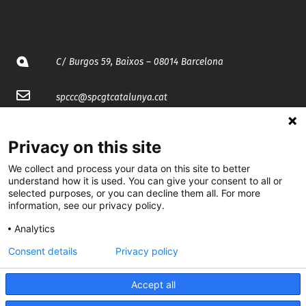
C/ Burgos 59, Baixos – 08014 Barcelona
spccc@
spcgtcatalunya.cat
935 120 481
Privacy on this site
We collect and process your data on this site to better
@CGTCatalunya
understand how it is used. You can give your consent to all or
selected purposes, or you can decline them all. For more
cgtcatalunya
information, see our privacy policy.
CGTCatalunya
Analytics
cgtcatalunya
Consent details
Privacy policy
Accept all