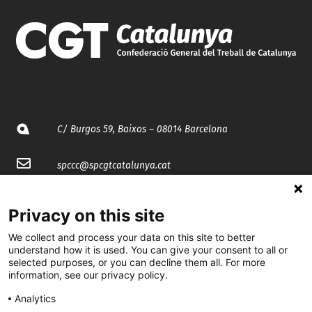
C/ Burgos 59, Baixos – 08014 Barcelona
spccc@
spcgtcatalunya.cat
935 120 481
Privacy on this site
We collect and process your data on this site to better
@CGTCatalunya
understand how it is used. You can give your consent to all or
selected purposes, or you can decline them all. For more
cgtcatalunya
information, see our privacy policy.
CGTCatalunya
Analytics