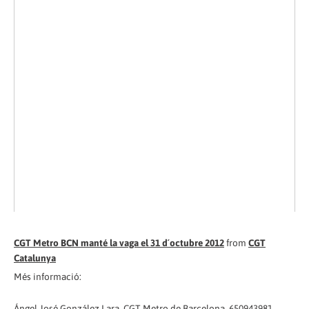
CGT Metro BCN manté la vaga el 31 d´octubre 2012
from
CGT
Catalunya
Més informació:
Ángel José González Lara, CGT Metro de Barcelona, 650943981