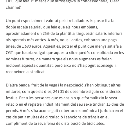
l’IPC, que feia 15 mesos que arrossegava la concessionària, ‘Clear
channel’.
Un punt especialment valorat pels treballadors és posar fi a la
doble escala salarial, que feia que els nous empleats,
aproximadament un 25% de la plantilla, tinguessin salaris inferiors
als operaris més antics. A més, nous i antics, cobraran una paga
lineal de 1.690 euros. Aquest és, potser el punt que menys satisfà a
CGT, que hauria volgut que aquesta xifra quedés consolidada en les
nòmines futures, de manera que els nous augments es farien
incloent aquesta quantitat, però això no s’ha pogut aconseguir,
reconeixen al sindicat.
D’altra banda, fruit de la vaga i la negociació s’han obtingut altres
millores, com que els dies, 24 i 31 de desembre siguin considerats
festius. Per a les persones que es casin o que formalitzin la seva
relació en el registre, indistintament del seu sexe tindran 15 dies de
permís. A més s’ha aconseguit cobertura econòmica i jurídica en el
cas de patir multes de circulació i sancions de trànsit en el
compliment de la seva feina de distribució de bicicletes.