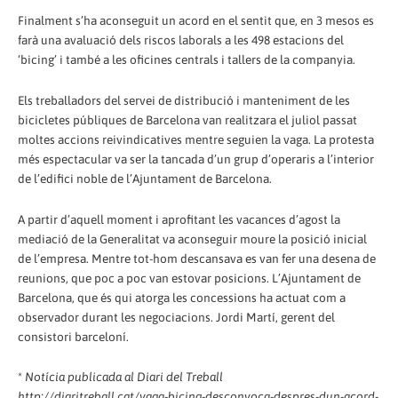
Finalment s’ha aconseguit un acord en el sentit que, en 3 mesos es
farà una avaluació dels riscos laborals a les 498 estacions del
‘bicing’ i també a les oficines centrals i tallers de la companyia.
Els treballadors del servei de distribució i manteniment de les
bicicletes públiques de Barcelona van realitzara el juliol passat
moltes accions reivindicatives mentre seguien la vaga. La protesta
més espectacular va ser la tancada d’un grup d’operaris a l’interior
de l’edifici noble de l’Ajuntament de Barcelona.
A partir d’aquell moment i aprofitant les vacances d’agost la
mediació de la Generalitat va aconseguir moure la posició inicial
de l’empresa. Mentre tot-hom descansava es van fer una desena de
reunions, que poc a poc van estovar posicions. L’Ajuntament de
Barcelona, que és qui atorga les concessions ha actuat com a
observador durant les negociacions. Jordi Martí, gerent del
consistori barceloní.
*
Notícia publicada al Diari del Treball
http://diaritreball.cat/vaga-bicing-desconvoca-despres-dun-acord-