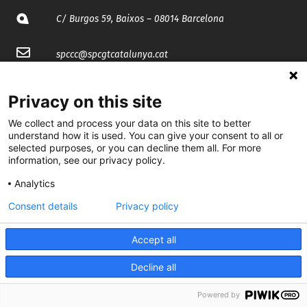
C/ Burgos 59, Baixos – 08014 Barcelona
spccc@
spcgtcatalunya.cat
935 120 481
Privacy on this site
We collect and process your data on this site to better
@CGTCatalunya
understand how it is used. You can give your consent to all or
selected purposes, or you can decline them all. For more
cgtcatalunya
information, see our privacy policy.
CGTCatalunya
Analytics
Consent details
Privacy policy
cgtcatalunya
Accept all
Decline all
Desenvolupat per
Powered by