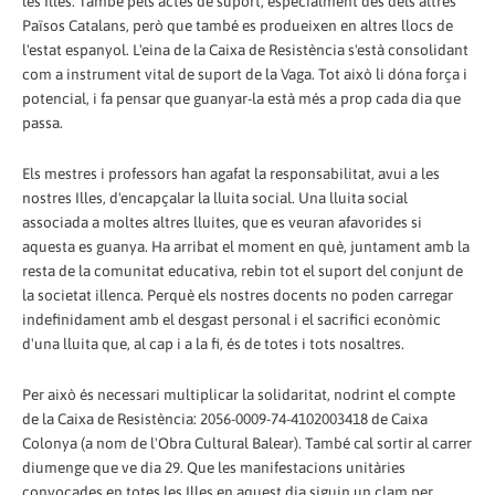
les Illes. També pels actes de suport, especialment des dels altres
Països Catalans, però que també es produeixen en altres llocs de
l'estat espanyol. L'eina de la Caixa de Resistència s'està consolidant
com a instrument vital de suport de la Vaga. Tot això li dóna força i
potencial, i fa pensar que guanyar-la està més a prop cada dia que
passa.
Els mestres i professors han agafat la responsabilitat, avui a les
nostres Illes, d'encapçalar la lluita social. Una lluita social
associada a moltes altres lluites, que es veuran afavorides si
aquesta es guanya. Ha arribat el moment en què, juntament amb la
resta de la comunitat educativa, rebin tot el suport del conjunt de
la societat illenca. Perquè els nostres docents no poden carregar
indefinidament amb el desgast personal i el sacrifici econòmic
d'una lluita que, al cap i a la fi, és de totes i tots nosaltres.
Per això és necessari multiplicar la solidaritat, nodrint el compte
de la Caixa de Resistència: 2056-0009-74-4102003418 de Caixa
Colonya (a nom de l'Obra Cultural Balear). També cal sortir al carrer
diumenge que ve dia 29. Que les manifestacions unitàries
convocades en totes les Illes en aquest dia siguin un clam per