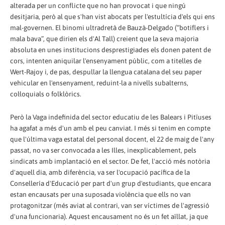
alterada per un conflicte que no han provocat i que ningú
desitjaria, però al que s'han vist abocats per l'estultícia d'els qui ens
mal-governen. El binomi ultradretà de Bauzà-Delgado (“botiflers i
mala bava”, que dirien els d'Al Tall) creient que la seva majoria
absoluta en unes institucions desprestigiades els donen patent de
cors, intenten aniquilar l'ensenyament públic, com a titelles de
Wert-Rajoy i, de pas, despullar la llengua catalana del seu paper
vehicular en l'ensenyament, reduint-la a nivells subalterns,
col·loquials o folklòrics.
Però la Vaga indefinida del sector educatiu de les Balears i Pitïuses
ha agafat a més d'un amb el peu canviat. I més si tenim en compte
que l'última vaga estatal del personal docent, el 22 de maig de l'any
passat, no va ser convocada a les Illes, inexplicablement, pels
sindicats amb implantació en el sector. De fet, l'acció més notòria
d'aquell dia, amb diferència, va ser l'ocupació pacífica de la
Consellería d'Educació per part d'un grup d'estudiants, que encara
estan encausats per una suposada violència que ells no van
protagonitzar (més aviat al contrari, van ser víctimes de l'agressió
d'una funcionaria). Aquest encausament no és un fet aïllat, ja que