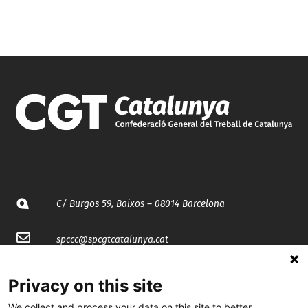
C/ Burgos 59, Baixos – 08014 Barcelona
spccc@
spcgtcatalunya.cat
935 120 481
Privacy on this site
We collect and process your data on this site to better