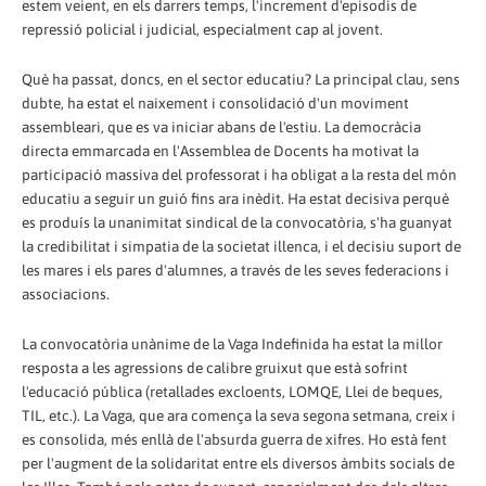
estem veient, en els darrers temps, l'increment d'episodis de
repressió policial i judicial, especialment cap al jovent.
Què ha passat, doncs, en el sector educatiu? La principal clau, sens
dubte, ha estat el naixement i consolidació d'un moviment
assembleari, que es va iniciar abans de l'estiu. La democràcia
directa emmarcada en l'Assemblea de Docents ha motivat la
participació massiva del professorat i ha obligat a la resta del món
educatiu a seguir un guió fins ara inèdit. Ha estat decisiva perquè
es produís la unanimitat sindical de la convocatòria, s'ha guanyat
la credibilitat i simpatia de la societat illenca, i el decisiu suport de
les mares i els pares d'alumnes, a través de les seves federacions i
associacions.
La convocatòria unànime de la Vaga Indefinida ha estat la millor
resposta a les agressions de calibre gruixut que està sofrint
l'educació pública (retallades excloents, LOMQE, Llei de beques,
TIL, etc.). La Vaga, que ara comença la seva segona setmana, creix i
es consolida, més enllà de l'absurda guerra de xifres. Ho està fent
per l'augment de la solidaritat entre els diversos àmbits socials de