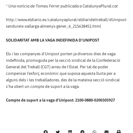
* Una notícia de Tomeu Ferrer publicada a CatalunyaPlural.cat
http://www.eldiario.es/catalunyaplural/eldiarideltreball/dUnipost-
sendureix-sallarga-almenys-gener_6_215638451.html
SOLIDARITAT AMB LA VAGA INDEFINIDA D'UNIPOST
Els i les companyes d'Unipost porten ja diversos dies de vaga
indefinida, promoguda per la secció sindical de la Confederació
General del Treball (CGT) arreu de l'Estat. Per tal de poder
compensar l'esforç econòmic que suposa aquesta lluita per a
alguns dels i les treballadores, des de la mateixa secció sindical
s'ha obert un compte de suport a la vaga.
Compte de suport a la vaga d'Unipost: 2100-0880-0200305927