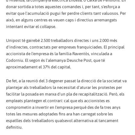
d'Hisenda, la companyia elèctrica Endesa, o Caixa de Pensions. En
donar sortida a totes aquestes comandes i, per tant, s'esforça a
evitar que l'acumulació pugui fer perdre clients tant valuosos. Per
això, en alguns centres es veuen caps i directius arremangats
intentant evitar el col·lapse.
Unipost té gairebé 2.500 treballadors directes i uns 2.000 més
d'indirectes, contractats per empreses franquiciades. El principal
accionista de l'empresa és la família Raventós, vinculada a
Codorniu. El segon és l'alemanya Deusche Post, que té
aproximadament el 37% del capital.
De fet, a la reunió del 3 degener passat la direcció de la societat va
plantejar als treballadors la necessitat d'aturar les protestes per
facilitar la posada en marxa d'un pla de recapitalització. Però, els
empleats plantegen el contrari: cal que els accionistes es
comprometin a invertir en l'empresa perquè des de fa tres anys
totes les mesures adoptades fins ara han carregat sobre les
espatlles dels treballadors qualsevol alternativa al tancament
definitiu.