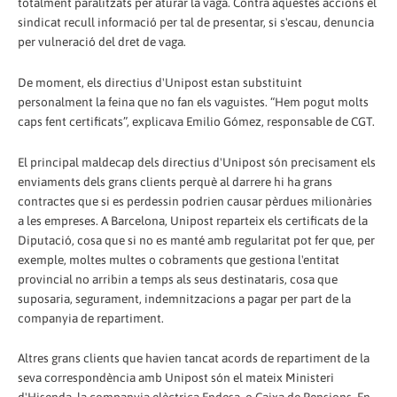
totalment paralitzats per aturar la vaga. Contra aquestes accions el
sindicat recull informació per tal de presentar, si s'escau, denuncia
per vulneració del dret de vaga.
De moment, els directius d'Unipost estan substituint
personalment la feina que no fan els vaguistes. “Hem pogut molts
caps fent certificats”, explicava Emilio Gómez, responsable de CGT.
El principal maldecap dels directius d'Unipost són precisament els
enviaments dels grans clients perquè al darrere hi ha grans
contractes que si es perdessin podrien causar pèrdues milionàries
a les empreses. A Barcelona, Unipost reparteix els certificats de la
Diputació, cosa que si no es manté amb regularitat pot fer que, per
exemple, moltes multes o cobraments que gestiona l'entitat
provincial no arribin a temps als seus destinataris, cosa que
suposaria, segurament, indemnitzacions a pagar per part de la
companyia de repartiment.
Altres grans clients que havien tancat acords de repartiment de la
seva correspondència amb Unipost són el mateix Ministeri