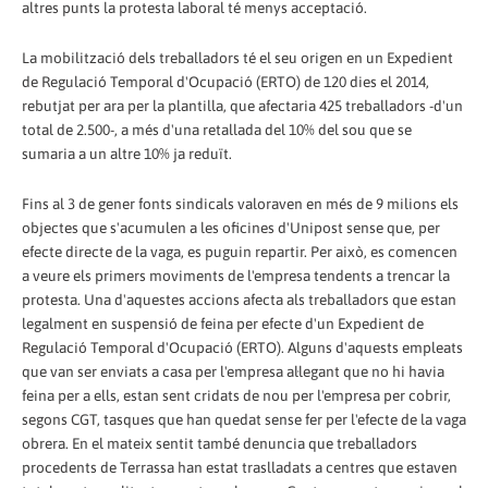
altres punts la protesta laboral té menys acceptació.
La mobilització dels treballadors té el seu origen en un Expedient
de Regulació Temporal d'Ocupació (ERTO) de 120 dies el 2014,
rebutjat per ara per la plantilla, que afectaria 425 treballadors -d'un
total de 2.500-, a més d'una retallada del 10% del sou que se
sumaria a un altre 10% ja reduït.
Fins al 3 de gener fonts sindicals valoraven en més de 9 milions els
objectes que s'acumulen a les oficines d'Unipost sense que, per
efecte directe de la vaga, es puguin repartir. Per això, es comencen
a veure els primers moviments de l'empresa tendents a trencar la
protesta. Una d'aquestes accions afecta als treballadors que estan
legalment en suspensió de feina per efecte d'un Expedient de
Regulació Temporal d'Ocupació (ERTO). Alguns d'aquests empleats
que van ser enviats a casa per l'empresa al·legant que no hi havia
feina per a ells, estan sent cridats de nou per l'empresa per cobrir,
segons CGT, tasques que han quedat sense fer per l'efecte de la vaga
obrera. En el mateix sentit també denuncia que treballadors
procedents de Terrassa han estat traslladats a centres que estaven