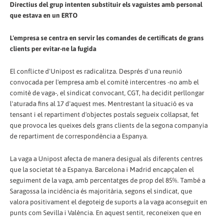
Directius del grup intenten substituir els vaguistes amb personal
que estava en un ERTO
L'empresa se centra en servir les comandes de certificats de grans
clients per evitar-ne la fugida
El conflicte d'Unipost es radicalitza. Després d'una reunió
convocada per l'empresa amb el comitè intercentres -no amb el
comitè de vaga-, el sindicat convocant, CGT, ha decidit perllongar
l'aturada fins al 17 d'aquest mes. Mentrestant la situació es va
tensant i el repartiment d'objectes postals segueix col·lapsat, fet
que provoca les queixes dels grans clients de la segona companyia
de repartiment de correspondència a Espanya.
La vaga a Unipost afecta de manera desigual als diferents centres
que la societat té a Espanya. Barcelona i Madrid encapçalen el
seguiment de la vaga, amb percentatges de prop del 85%. També a
Saragossa la incidència és majoritària, segons el sindicat, que
valora positivament el degoteig de suports a la vaga aconseguit en
punts com Sevilla i València. En aquest sentit, reconeixen que en