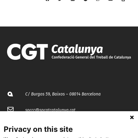
C/ Burgos 59, Baixos – 08014 Barcelona
spccc@
spcgtcatalunya.cat
935 120 481
Privacy on this site