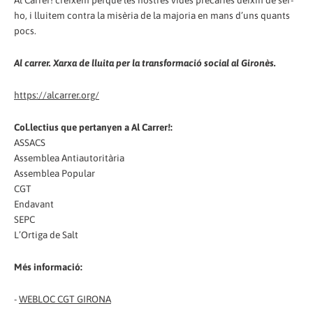
Al Carrer! creixem perquè les nostres vides precàries deixin de ser-
ho, i lluitem contra la misèria de la majoria en mans d’uns quants
pocs.
Al carrer. Xarxa de lluita per la transformació social al Gironès.
https://alcarrer.org/
Col.lectius que pertanyen a Al Carrer!:
ASSACS
Assemblea Antiautoritària
Assemblea Popular
CGT
Endavant
SEPC
L’Ortiga de Salt
Més informació:
-
WEBLOC CGT GIRONA