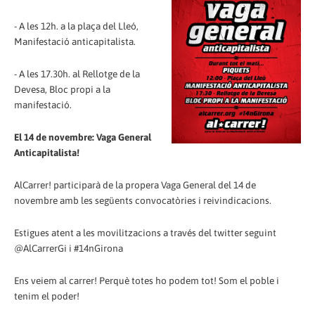
- A les 12h. a la plaça del Lleó,
Manifestació anticapitalista.
- A les 17.30h. al Rellotge de la
Devesa, Bloc propi a la
manifestació.
El 14 de novembre: Vaga General
Anticapitalista!
AlCarrer! participarà de la propera Vaga General del 14 de
novembre amb les següents convocatòries i reivindicacions.
Estigues atent a les movilitzacions a través del twitter seguint
@AlCarrerGi i #14nGirona
Ens veiem al carrer! Perquè totes ho podem tot! Som el poble i
tenim el poder!