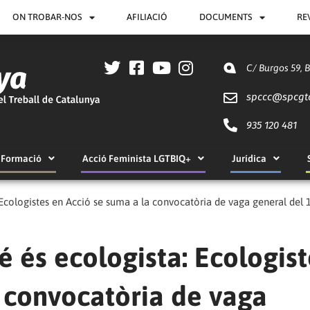
ON TROBAR-NOS
AFILIACIÓ
DOCUMENTS
RE
C/ Burgos 59, 
spccc@
spcgt
935 120 481
Formació
Acció Feminista LGTBIQ+
Jurídica
 Ecologistes en Acció se suma a la convocatòria de vaga general del
 és ecologista: Ecologist
 convocatòria de vaga