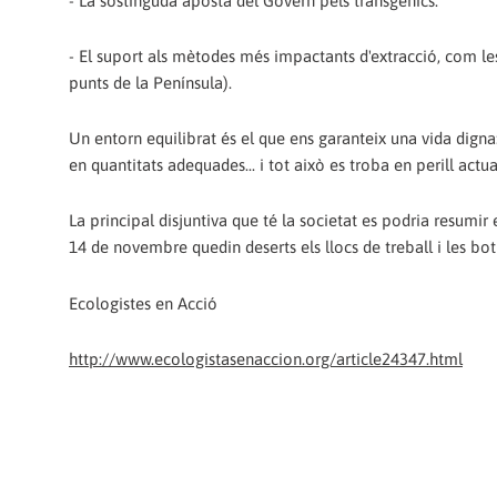
- La sostinguda aposta del Govern pels transgènics.
- El suport als mètodes més impactants d'extracció, com les
punts de la Península).
Un entorn equilibrat és el que ens garanteix una vida digna:
en quantitats adequades... i tot això es troba en perill actu
La principal disjuntiva que té la societat es podria resumir
14 de novembre quedin deserts els llocs de treball i les bot
Ecologistes en Acció
http://www.ecologistasenaccion.org/article24347.html