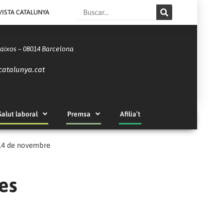
Search
VISTA CATALUNYA
Baixos – 08014 Barcelona
catalunya.cat
Salut laboral
Premsa
Afilia’t
 14 de novembre
es