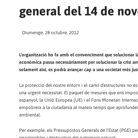
general del 14 de no
Diumenge, 28 octubre, 2012
L'organització ho fa amb el convenciment que solucionar la
econòmica passa necessàriament per solucionar la crisi am
solament així, es podrà avançar cap a una societat més jus
La protecció del nostre entorn i el canvi d'estructures no és
una urgent necessitat. El paquet de mesures que ens impo
espanyol, la Unió Europea (UE) i el Fons Monetari Internac
empobreix a la ciutadania al mateix temps que aprofundeix 
ambiental.
Per exemple, els Pressupostos Generals de l'Estat (PGE) p
insostenibles i destructors del patrimoni natural: