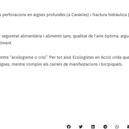
 perforacions en aigües profundes (a Canàries) i fractura hidràulica 
 seguretat alimentària i aliments sans, qualitat de l'aire òptima, aig
alment.
 entre “ecologisme o crisi”. Per tot això Ecologistes en Acció crida qu
igues, mentre s'omplin els carrers de manifestacions i bicipiquets.