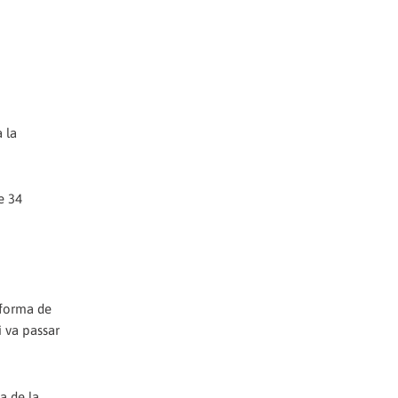
 la
e 34
 forma de
i va passar
a de la