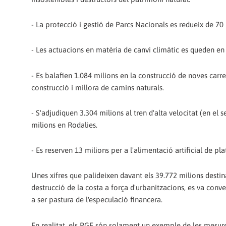
- La protecció i gestió de Parcs Nacionals es redueix de 70 
- Les actuacions en matèria de canvi climàtic es queden en 
- Es balafien 1.084 milions en la construcció de noves carr
construcció i millora de camins naturals.
- S'adjudiquen 3.304 milions al tren d'alta velocitat (en el
milions en Rodalies.
- Es reserven 13 milions per a l'alimentació artificial de pla
Unes xifres que palideixen davant els 39.772 milions desti
destrucció de la costa a força d'urbanitzacions, es va conver
a ser pastura de l'especulació financera.
En realitat, els PGE són solament un exemple de les mesur