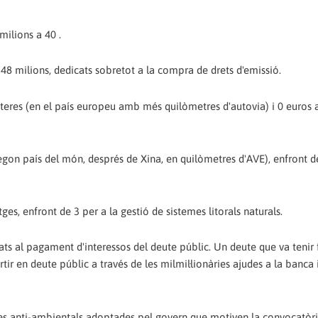
milions a 40 .
48 milions, dedicats sobretot a la compra de drets d'emissió.
eteres (en el país europeu amb més quilòmetres d'autovia) i 0 euros a
 segon país del món, després de Xina, en quilòmetres d'AVE), enfront d
tges, enfront de 3 per a la gestió de sistemes litorals naturals.
nats al pagament d'interessos del deute públic. Un deute que va tenir
tir en deute públic a través de les milmil·lionàries ajudes a la banca 
es anti-ambientals adoptades pel govern que motiven la convocatòri