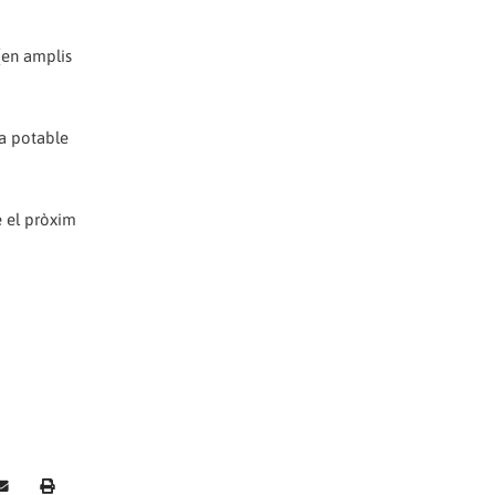
(en amplis
ua potable
e el pròxim