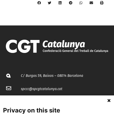
C/ Burgos 59, Baixos – 08014 Barcelona
spccc@
spcgtcatalunya.cat
935 120 481
Privacy on this site