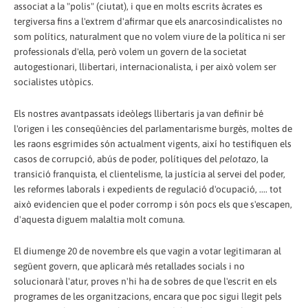
associat a la "polis" (ciutat), i que en molts escrits àcrates es
tergiversa fins a l'extrem d'afirmar que els anarcosindicalistes no
som polítics, naturalment que no volem viure de la política ni ser
professionals d'ella, però volem un govern de la societat
autogestionari, llibertari, internacionalista, i per això volem ser
socialistes utòpics.
Els nostres avantpassats ideòlegs llibertaris ja van definir bé
l'origen i les conseqüències del parlamentarisme burgès, moltes de
les raons esgrimides són actualment vigents, així ho testifiquen els
casos de corrupció, abús de poder, polítiques del
pelotazo
, la
transició franquista, el clientelisme, la justícia al servei del poder,
les reformes laborals i expedients de regulació d'ocupació, .... tot
això evidencien que el poder corromp i són pocs els que s'escapen,
d'aquesta diguem malaltia molt comuna.
El diumenge 20 de novembre els que vagin a votar legitimaran al
següent govern, que aplicarà més retallades socials i no
solucionarà l'atur, proves n'hi ha de sobres de que l'escrit en els
programes de les organitzacions, encara que poc sigui llegit pels