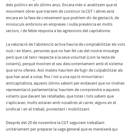
dels polítics en els últims anys. Encara més si analitzem que el
moviment obrer que tractem de construir la CGT i altres està
encara en la fase de creixement que podríem dir de gestació, de
minúsculs embrions en empreses i nul·la presència en molts
sectors, i de feble resposta a les agressions del capitalisme.
La valoració de l'abstenció activa hauria de comptabilitzar els vots
nuls i en blanc, persones que no han fet cas del nostre missatge
però que cal tenir respecte a la seva voluntat (com la resta de
votants), perquè mostren el seu descontentament amb el sistema
que se'ns ofereix. Així mateix hauríem de fugir de culpabilitzar als
que han anat a votar, fins i tot a una opció minoritària i
anticapitalista, aquests últims sabent per endavant que no tindran
representació parlamentària; hauríem de comprendre a aquests
votants que davant les retallades, que totes i tots sabem que
s'aplicaran, molts estaran amb nosaltres al carrer, alguns en el
sindicat i en el treball, protestant i mobilitzant.
Després del 20 de novembre la CGT seguirem treballant
unitàriament per preparar la vaga general que es mereixerà qui