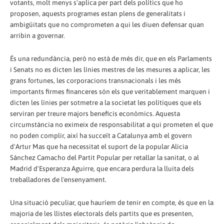
votants, molt menys s'aplica per part dels polítics que ho
proposen, aquests programes estan plens de generalitats i
ambigüitats que no comprometen a qui les diuen defensar quan
arribin a governar.
És una redundància, però no està de més dir, que en els Parlaments
i Senats no es dicten les línies mestres de les mesures a aplicar, les
grans fortunes, les corporacions transnacionals i les més
importants firmes financeres són els que veritablement marquen i
dicten les línies per sotmetre a la societat les polítiques que els
serviran per treure majors beneficis econòmics. Aquesta
circumstància no eximeix de responsabilitat a qui prometen el que
no poden complir, així ha succeït a Catalunya amb el govern
d'Artur Mas que ha necessitat el suport de la popular Alicia
Sánchez Camacho del Partit Popular per retallar la sanitat, o al
Madrid d'Esperanza Aguirre, que encara perdura la lluita dels
treballadores de l'ensenyament.
Una situació peculiar, que hauríem de tenir en compte, és que en la
majoria de les llistes electorals dels partits que es presenten,