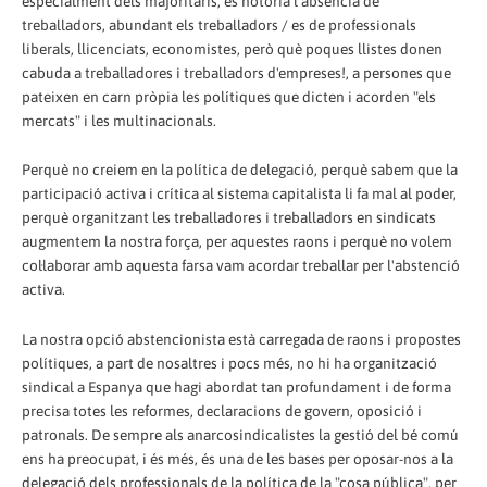
especialment dels majoritaris, és notòria l'absència de
treballadors, abundant els treballadors / es de professionals
liberals, llicenciats, economistes, però què poques llistes donen
cabuda a treballadores i treballadors d'empreses!, a persones que
pateixen en carn pròpia les polítiques que dicten i acorden "els
mercats" i les multinacionals.
Perquè no creiem en la política de delegació, perquè sabem que la
participació activa i crítica al sistema capitalista li fa mal al poder,
perquè organitzant les treballadores i treballadors en sindicats
augmentem la nostra força, per aquestes raons i perquè no volem
col·laborar amb aquesta farsa vam acordar treballar per l'abstenció
activa.
La nostra opció abstencionista està carregada de raons i propostes
polítiques, a part de nosaltres i pocs més, no hi ha organització
sindical a Espanya que hagi abordat tan profundament i de forma
precisa totes les reformes, declaracions de govern, oposició i
patronals. De sempre als anarcosindicalistes la gestió del bé comú
ens ha preocupat, i és més, és una de les bases per oposar-nos a la
delegació dels professionals de la política de la "cosa pública", per