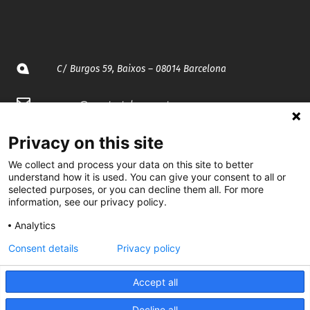
C/ Burgos 59, Baixos – 08014 Barcelona
spccc@
spcgtcatalunya.cat
935 120 481
Privacy on this site
We collect and process your data on this site to better
understand how it is used. You can give your consent to all or
@CGTCatalunya
selected purposes, or you can decline them all. For more
information, see our privacy policy.
cgtcatalunya
Analytics
CGTCatalunya
Consent details
Privacy policy
cgtcatalunya
Accept all
Decline all