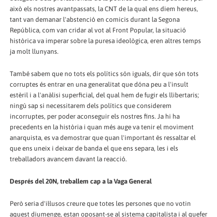
això els nostres avantpassats, la CNT de la qual ens diem hereus,
tant van demanar l'abstenció en comicis durant la Segona
República, com van cridar al vot al Front Popular, la situació
històrica va imperar sobre la puresa ideològica, eren altres temps
ja molt llunyans.
També sabem que no tots els polítics són iguals, dir que són tots
corruptes és entrar en una generalitat que dóna peu a l'insult
estèril i a l'anàlisi superficial, del qual hem de fugir els llibertaris;
ningú sap si necessitarem dels polítics que considerem
incorruptes, per poder aconseguir els nostres fins. Ja hi ha
precedents en la història i quan més auge va tenir el moviment
anarquista, es va demostrar que quan l'important és ressaltar el
que ens uneix i deixar de banda el que ens separa, les i els
treballadors avancem davant la reacció.
Després del 20N, treballem cap a la Vaga General
Però seria d'il·lusos creure que totes les persones que no votin
aquest diumenge, estan oposant-se al sistema capitalista i al quefer