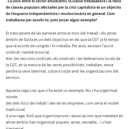
-
La unió entre el sector estudiantil, la classe treballadora i la resta
de classes populars afectades per la crisi capitalista és un objectiu
de l'esquerra independentista i revolucionària en general. Com
treballareu per assolir-lo, pots posar algun exemple?
El trencament de les barreres entre el món del treball i els altres
àmbits de lluita és un dels objectius en els que la CGT ja fa temps
que té acords de congrés i hi treballa. Per això, existeix l'acció
sindical i també la social.
Així, les seccions sindicals, els sindicats i les federacions locals de
la CGT, en la mesura de les seves possibilitats, treballen, sense
perdre la seva identitat, colze a colze amb les organitzacions del
territori.
Aquesta vaga crec que n'ha estat un exemple. No s'ha organitzat
només
des dels llocs de treball i des de les empreses, com seria el model
tradicional
d'una vaga. Sinó que organitzacions i associacions que treballen en
altres àmbits han organitzat piquets, actes, xerrades... i s'han
traspassat