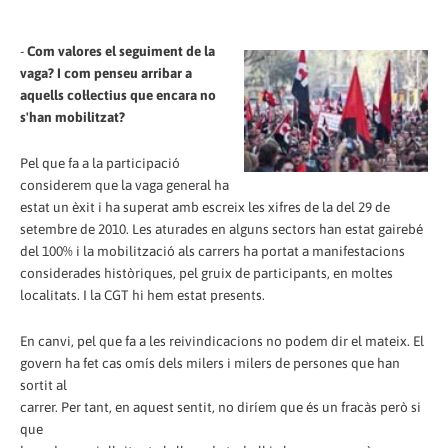
-
Com valores el seguiment de la
vaga? I com penseu arribar a
aquells col·lectius que encara no
s'han mobilitzat?
Pel que fa a la participació
considerem que la vaga general ha
estat un èxit i ha superat amb escreix les xifres de la del 29 de
setembre de 2010. Les aturades en alguns sectors han estat gairebé
del 100% i la mobilització als carrers ha portat a manifestacions
considerades històriques, pel gruix de participants, en moltes
localitats. I la CGT hi hem estat presents.
En canvi, pel que fa a les reivindicacions no podem dir el mateix. El
govern ha fet cas omís dels milers i milers de persones que han
sortit al
carrer. Per tant, en aquest sentit, no diríem que és un fracàs però si
que