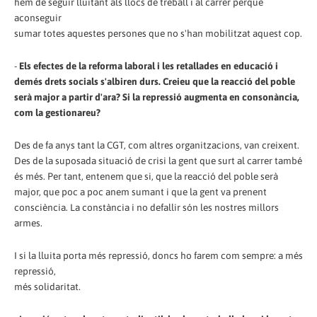
hem de seguir lluitant als llocs de treball i al carrer perquè
aconseguir
sumar totes aquestes persones que no s'han mobilitzat aquest cop.
-
Els efectes de la reforma laboral i les retallades en educació i
demés drets socials s'albiren durs. Creieu que la reacció del poble
serà major a partir d'ara? Si la repressió augmenta en consonància,
com la gestionareu?
Des de fa anys tant la CGT, com altres organitzacions, van creixent.
Des de la suposada situació de crisi la gent que surt al carrer també
és més. Per tant, entenem que si, que la reacció del poble serà
major, que poc a poc anem sumant i que la gent va prenent
consciència. La constància i no defallir són les nostres millors
armes.
I si la lluita porta més repressió, doncs ho farem com sempre: a més
repressió,
més solidaritat.