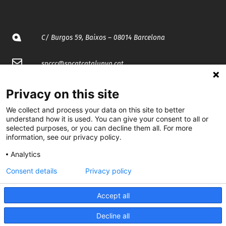
C/ Burgos 59, Baixos – 08014 Barcelona
spccc@
spcgtcatalunya.cat
935 120 481
Privacy on this site
We collect and process your data on this site to better
@CGTCatalunya
understand how it is used. You can give your consent to all or
selected purposes, or you can decline them all. For more
information, see our privacy policy.
cgtcatalunya
Analytics
CGTCatalunya
Consent details
Privacy policy
cgtcatalunya
Accept all
Decline all
Desenvolupat per