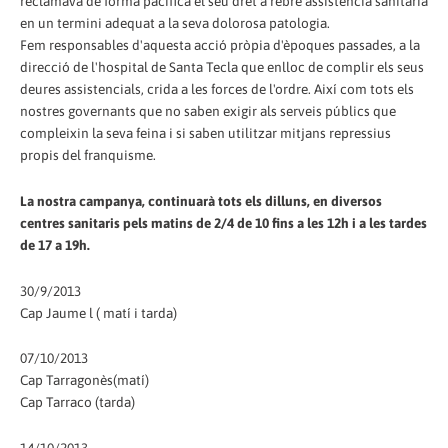
reclamava de forma pacífica el seu dret a rebre assistència sanitària
en un termini adequat a la seva dolorosa patologia.
Fem responsables d'aquesta acció pròpia d'èpoques passades, a la
direcció de l'hospital de Santa Tecla que enlloc de complir els seus
deures assistencials, crida a les forces de l'ordre. Així com tots els
nostres governants que no saben exigir als serveis públics que
compleixin la seva feina i si saben utilitzar mitjans repressius
propis del franquisme.
La nostra campanya, continuarà tots els dilluns, en diversos
centres sanitaris pels matins de 2/4 de 10 fins a les 12h i a les tardes
de 17 a 19h.
30/9/2013
Cap Jaume l ( matí i tarda)
07/10/2013
Cap Tarragonès(matí)
Cap Tarraco (tarda)