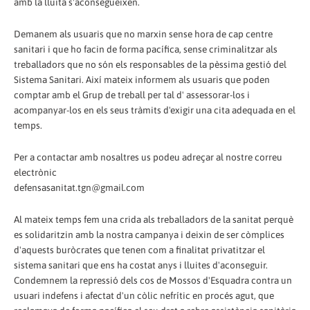
amb la lluita s'aconsegueixen.
Demanem als usuaris que no marxin sense hora de cap centre
sanitari i que ho facin de forma pacífica, sense criminalitzar als
treballadors que no són els responsables de la pèssima gestió del
Sistema Sanitari. Així mateix informem als usuaris que poden
comptar amb el Grup de treball per tal d' assessorar-los i
acompanyar-los en els seus tràmits d'exigir una cita adequada en el
temps.
Per a contactar amb nosaltres us podeu adreçar al nostre correu
electrònic
defensasanitat.tgn@gmail.com
Al mateix temps fem una crida als treballadors de la sanitat perquè
es solidaritzin amb la nostra campanya i deixin de ser còmplices
d'aquests buròcrates que tenen com a finalitat privatitzar el
sistema sanitari que ens ha costat anys i lluites d'aconseguir.
Condemnem la repressió dels cos de Mossos d'Esquadra contra un
usuari indefens i afectat d'un còlic nefrític en procés agut, que