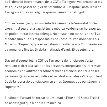
La Federació Intercomarcal de la CGT a Tarragona vol denunciar els
fets que van passar ahir, 24 de setembre, a l’Hospital Santa Tecla de
Tarragona i que van originar que un usuari fos detingut.
“Tot va començar quan un ciutadà i usuari de la Seguretat Social,
exercint el seu dret a l’assistència mèdica, va demanar hora per tal
de poder tractar la seva dolença. No obstant, no tan sols no se’l va
atendre sinó que els responsables de l’hospital van donar avís als
Mossos d’Esquadra, que el va detenir i traslladar a la Comissaria, on
va romandre fins les 2h de la matinada d’avui, 25 de setembre.
Davant d’aquest fet, la CGT de Tarragona denuncia que s’està
retallant el dret a la salut de les persones anteposant els interessos
econòmics privatitzadors sobre el dret a l’atenció sanitària de les
persones. Quan algú reivindica el seu dret a ser atès se’l respon fent
ús de la repressió policial com en altres èpoques que pensàvem ja
superades”.
Finalment l'usuari ha tornat aquest matí a l'Hospital Santa Tecla i
ha aconseguit que li donin cita mèdica.