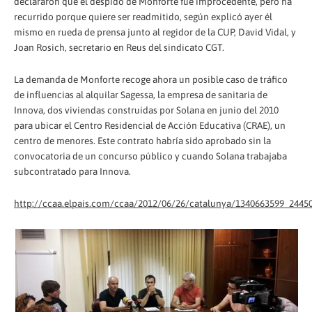
declararon que el despido de Monforte fue improcedente, pero ha
recurrido porque quiere ser readmitido, según explicó ayer él
mismo en rueda de prensa junto al regidor de la CUP, David Vidal, y
Joan Rosich, secretario en Reus del sindicato CGT.
La demanda de Monforte recoge ahora un posible caso de tráfico
de influencias al alquilar Sagessa, la empresa de sanitaria de
Innova, dos viviendas construidas por Solana en junio del 2010
para ubicar el Centro Residencial de Acción Educativa (CRAE), un
centro de menores. Este contrato habría sido aprobado sin la
convocatoria de un concurso público y cuando Solana trabajaba
subcontratado para Innova.
http://ccaa.elpais.com/ccaa/2012/06/26/catalunya/1340663599_2445