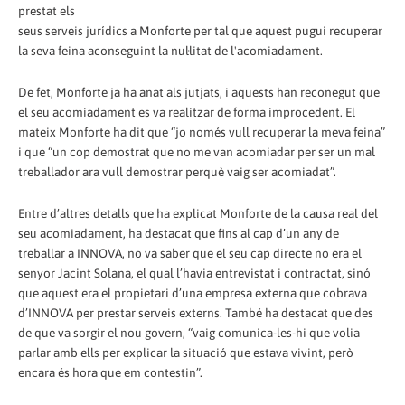
prestat els
seus serveis jurídics a Monforte per tal que aquest pugui recuperar
la seva feina aconseguint la nul·litat de l'acomiadament.
De fet, Monforte ja ha anat als jutjats, i aquests han reconegut que
el seu acomiadament es va realitzar de forma improcedent. El
mateix Monforte ha dit que “jo només vull recuperar la meva feina”
i que “un cop demostrat que no me van acomiadar per ser un mal
treballador ara vull demostrar perquè vaig ser acomiadat”.
Entre d’altres detalls que ha explicat Monforte de la causa real del
seu acomiadament, ha destacat que fins al cap d’un any de
treballar a INNOVA, no va saber que el seu cap directe no era el
senyor Jacint Solana, el qual l’havia entrevistat i contractat, sinó
que aquest era el propietari d’una empresa externa que cobrava
d’INNOVA per prestar serveis externs. També ha destacat que des
de que va sorgir el nou govern, “vaig comunica-les-hi que volia
parlar amb ells per explicar la situació que estava vivint, però
encara és hora que em contestin”.