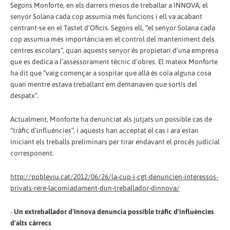
Segons Monforte, en els darrers mesos de treballar a INNOVA, el
senyor Solana cada cop assumia més funcions i ell va acabant
centrant-se en el Tastet d’Oficis. Segons ell, “el senyor Solana cada
cop assumia més importància en el control del manteniment dels
centres escolars”, quan aquests senyor és propietari d’una empresa
que es dedica a l’assessorament tècnic d’obres. El mateix Monforte
ha dit que “vaig començar a sospitar que allà és coïa alguna cosa
quan mentre estava treballant em demanaven que sortís del
despatx”.
Actualment, Monforte ha denunciat als jutjats un possible cas de
“tràfic d’influències”, i aquests han acceptat el cas i ara estan
iniciant els treballs preliminars per tirar endavant el procés judicial
corresponent.
http://pobleviu.cat/2012/06/26/la-cup-i-cgt-denuncien-interessos-
privats-rere-lacomiadament-dun-treballador-dinnova/
-
Un extreballador d'Innova denuncia possible tràfic d'influències
d'alts càrrecs