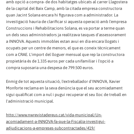
amb opció a compra- de dos habitatges ubicats al carrer Llagostera
de la capital del Baix Camp, amb la citada empresa constructora
quan Jacint Solana encara hi figurava com a administrador. La
investigació hauria de clarificar si aquesta operació amb l'empresa
Construccions i Rehabilitacions Solana, es va portar a terme quan
un dels seus administradors ja realitzava tasques d'assessorament
a INNOVA. Aquests immobles estan avui en dia encara llogats i
ocupats per un centre de menors, el que es coneix tècnicament
com a CRAE. L'import del lloguer mensual que rep la constructora
propietària és de 1.335 euros per cada unifamiliar i l'opció a
compra suposaria una despesa de 799.500 euros.
Enmig de tot aquesta situació, l'extreballador d'INNOVA, Xavier
Monforte reclama en la seva denúncia que el seu acomiadament
sigui qualificat com a nul i pugui recuperar el seu lloc de treball en
l'administració municipal.
http://www.nwrevistadereus.cat/vida-municipal/Un-
acomiadament-a-INNOVA-fa-que-la-Fiscalia-investigui-
adjudicacions-a-empreses-subcontractades/419/