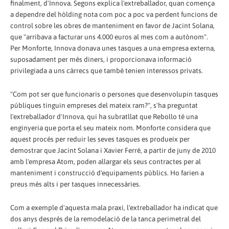
finalment, d'Innova. Segons explica l'extreballador, quan comença
a dependre del hòlding nota com poc a poc va perdent funcions de
control sobre les obres de manteniment en favor de Jacint Solana,
que "arribava a facturar uns 4.000 euros al mes com a autònom".
Per Monforte, Innova donava unes tasques a una empresa externa,
suposadament per més diners, i proporcionava informació
privilegiada a uns càrrecs que també tenien interessos privats.
"Com pot ser que funcionaris o persones que desenvolupin tasques
públiques tinguin empreses del mateix ram?", s'ha preguntat
l'extreballador d'Innova, qui ha subratllat que Rebollo té una
enginyeria que porta el seu mateix nom. Monforte considera que
aquest procés per reduir les seves tasques es produeix per
demostrar que Jacint Solana i Xavier Ferré, a partir de juny de 2010
amb l'empresa Atom, poden allargar els seus contractes per al
manteniment i construcció d'equipaments públics. Ho farien a
preus més alts i per tasques innecessàries.
Com a exemple d'aquesta mala praxi, l'extreballador ha indicat que
dos anys després de la remodelació de la tanca perimetral del