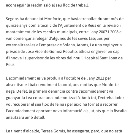
aconseguir la readmissió al seu lloc de treball.
Segons ha denunciat Monforte, que havia treballat durant més de
quinze anys com a tècnic de l'Ajuntament de Reus en la revisió i
manteniment de les escoles municipals, entre l'any 2007 i 2008 el
van començar a relegar d'algunes de les seves tasques per
externalitzar-les a l'empresa de Solana, Atoms, i a una enginyeria
privada de José Vicente Gómez Rebollo, alhora enginyer en cap
d'Innova i supervisor de les obres del nou l'Hospital Sant Joan de
Reus.
L'acomiadament es va produir a l'octubre de l'any 2011 per
absentisme i baix rendiment laboral, uns motius que Monforte
nega. De fet, la primera denúncia contra l'acomiadament va
guanyar-la i va cobrar una indemnització. Amb tot, l'extreballador
vol recuperar el seu lloc de feina i per això ha tornat a recórrer
l'acomiadament aportant nova informació als jutjats que la fiscalia
analitzarà amb detall.
La tinent d'alcalde, Teresa Gomis, ha assegurat, però, que no està