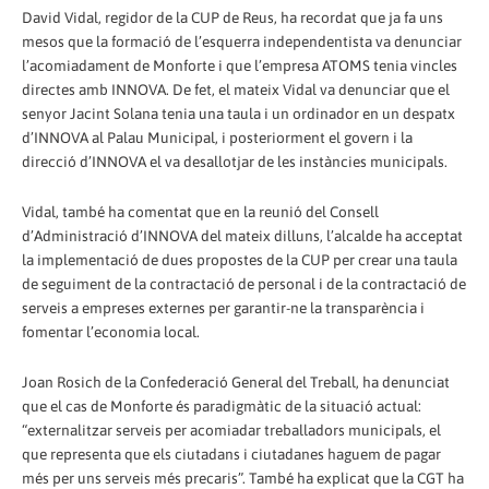
David Vidal, regidor de la CUP de Reus, ha recordat que ja fa uns
mesos que la formació de l’esquerra independentista va denunciar
l’acomiadament de Monforte i que l’empresa ATOMS tenia vincles
directes amb INNOVA. De fet, el mateix Vidal va denunciar que el
senyor Jacint Solana tenia una taula i un ordinador en un despatx
d’INNOVA al Palau Municipal, i posteriorment el govern i la
direcció d’INNOVA el va desallotjar de les instàncies municipals.
Vidal, també ha comentat que en la reunió del Consell
d’Administració d’INNOVA del mateix dilluns, l’alcalde ha acceptat
la implementació de dues propostes de la CUP per crear una taula
de seguiment de la contractació de personal i de la contractació de
serveis a empreses externes per garantir-ne la transparència i
fomentar l’economia local.
Joan Rosich de la Confederació General del Treball, ha denunciat
que el cas de Monforte és paradigmàtic de la situació actual:
“externalitzar serveis per acomiadar treballadors municipals, el
que representa que els ciutadans i ciutadanes haguem de pagar
més per uns serveis més precaris”. També ha explicat que la CGT ha