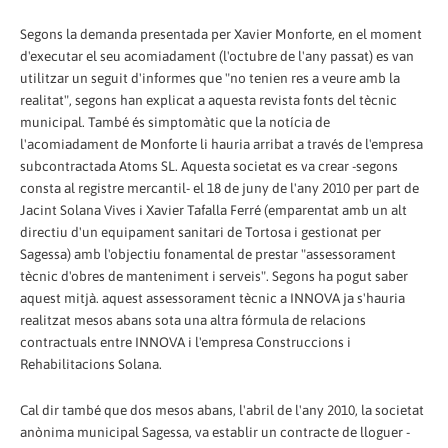
Segons la demanda presentada per Xavier Monforte, en el moment
d'executar el seu acomiadament (l'octubre de l'any passat) es van
utilitzar un seguit d'informes que "no tenien res a veure amb la
realitat", segons han explicat a aquesta revista fonts del tècnic
municipal. També és simptomàtic que la notícia de
l'acomiadament de Monforte li hauria arribat a través de l'empresa
subcontractada Atoms SL. Aquesta societat es va crear -segons
consta al registre mercantil- el 18 de juny de l'any 2010 per part de
Jacint Solana Vives i Xavier Tafalla Ferré (emparentat amb un alt
directiu d'un equipament sanitari de Tortosa i gestionat per
Sagessa) amb l'objectiu fonamental de prestar "assessorament
tècnic d'obres de manteniment i serveis". Segons ha pogut saber
aquest mitjà. aquest assessorament tècnic a INNOVA ja s'hauria
realitzat mesos abans sota una altra fórmula de relacions
contractuals entre INNOVA i l'empresa Construccions i
Rehabilitacions Solana.
Cal dir també que dos mesos abans, l'abril de l'any 2010, la societat
anònima municipal Sagessa, va establir un contracte de lloguer -