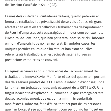
de l'Institut Català de la Salut (ICS).
I a més dels ciutadans i ciutadanes de Reus, que ho pateixen en
forma de retallades i de privatització de serveis públics, els grans
afectats han estat els treballadors i treballadores de l'Ajuntament
de Reus i d'empreses sota el paraigües d'Innova, com per exemple
l'Hospital de Sant Joan, que han patit retallades salarials i laborals
en nom d'una crisi que no han generat. En ambdós casos, les
úniques partides en les que s'ha retallat han estat aquelles
referents als treballadors, en especial els salaris i diverses
prestacions establertes en conveni.
En aquest escenari és on s'inclou el cas de l'acomiadament del
treballador d'Innova Xavier Monforte, el cas del qual estem portant
des dels serveis jurídics de la CGT amb la intenció d'aconseguir-ne
la nul·litat, un treballador que, amb el suport de la CGT i la CUP, ha
tingut la valentia d'explicar públicament allò que s'amaga darrere
del seu acomiadament, que és, com a mínim, irregularitats
manifestes i, sobre tot, falta d'ètica, tant per part de les persones
que han forçat el seu acomiadament com per qui no ha mogut un