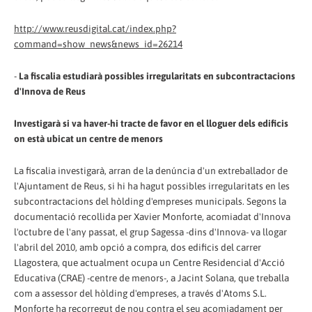
http://www.reusdigital.cat/index.php?
command=show_news&news_id=26214
-
La fiscalia estudiarà possibles irregularitats en subcontractacions
d'Innova de Reus
Investigarà si va haver-hi tracte de favor en el lloguer dels edificis
on està ubicat un centre de menors
La fiscalia investigarà, arran de la denúncia d'un extreballador de
l'Ajuntament de Reus, si hi ha hagut possibles irregularitats en les
subcontractacions del hòlding d'empreses municipals. Segons la
documentació recollida per Xavier Monforte, acomiadat d'Innova
l'octubre de l'any passat, el grup Sagessa -dins d'Innova- va llogar
l'abril del 2010, amb opció a compra, dos edificis del carrer
Llagostera, que actualment ocupa un Centre Residencial d'Acció
Educativa (CRAE) -centre de menors-, a Jacint Solana, que treballa
com a assessor del hòlding d'empreses, a través d'Atoms S.L.
Monforte ha recorregut de nou contra el seu acomiadament per