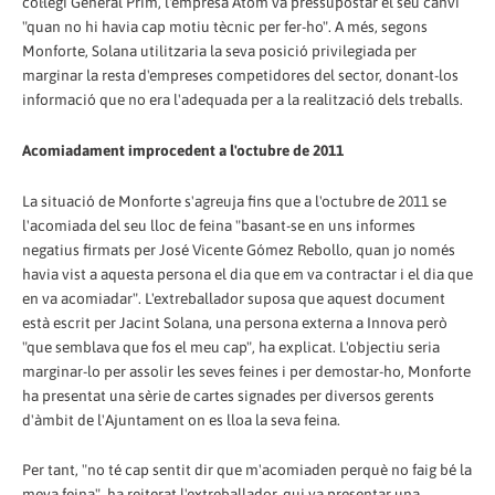
col·legi General Prim, l'empresa Atom va pressupostar el seu canvi
"quan no hi havia cap motiu tècnic per fer-ho". A més, segons
Monforte, Solana utilitzaria la seva posició privilegiada per
marginar la resta d'empreses competidores del sector, donant-los
informació que no era l'adequada per a la realització dels treballs.
Acomiadament improcedent a l'octubre de 2011
La situació de Monforte s'agreuja fins que a l'octubre de 2011 se
l'acomiada del seu lloc de feina "basant-se en uns informes
negatius firmats per José Vicente Gómez Rebollo, quan jo només
havia vist a aquesta persona el dia que em va contractar i el dia que
en va acomiadar". L'extreballador suposa que aquest document
està escrit per Jacint Solana, una persona externa a Innova però
"que semblava que fos el meu cap", ha explicat. L'objectiu seria
marginar-lo per assolir les seves feines i per demostar-ho, Monforte
ha presentat una sèrie de cartes signades per diversos gerents
d'àmbit de l'Ajuntament on es lloa la seva feina.
Per tant, "no té cap sentit dir que m'acomiaden perquè no faig bé la
meva feina", ha reiterat l'extreballador, qui va presentar una