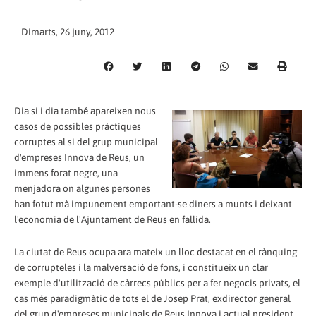
Dimarts, 26 juny, 2012
Dia si i dia també apareixen nous
casos de possibles pràctiques
corruptes al si del grup municipal
d'empreses Innova de Reus, un
immens forat negre, una
menjadora on algunes persones
han fotut mà impunement emportant-se diners a munts i deixant
l'economia de l'Ajuntament de Reus en fallida.
La ciutat de Reus ocupa ara mateix un lloc destacat en el rànquing
de corrupteles i la malversació de fons, i constitueix un clar
exemple d'utilització de càrrecs públics per a fer negocis privats, el
cas més paradigmàtic de tots el de Josep Prat, exdirector general
del grup d'empreses municipals de Reus Innova i actual president