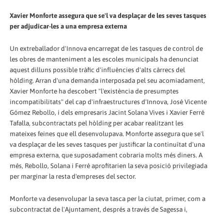
Xavier Monforte assegura que se'l va desplaçar de les seves tasques
per adjudicar-les a una empresa externa
Un extreballador d'Innova encarregat de les tasques de control de
les obres de manteniment a les escoles municipals ha denunciat
aquest dilluns possible tràfic d'influències d'alts càrrecs del
hòlding. Arran d'una demanda interposada pel seu acomiadament,
Xavier Monforte ha descobert "l'existència de presumptes
incompatibilitats" del cap d'infraestructures d'Innova, José Vicente
Gómez Rebollo, i dels empresaris Jacint Solana Vives i Xavier Ferré
Tafalla, subcontractats pel hòlding per acabar realitzant les
mateixes feines que ell desenvolupava. Monforte assegura que se'l
va desplaçar de les seves tasques per justificar la continuïtat d'una
empresa externa, que suposadament cobraria molts més diners. A
més, Rebollo, Solana i Ferré aprofitarien la seva posició privilegiada
per marginar la resta d'empreses del sector.
Monforte va desenvolupar la seva tasca per la ciutat, primer, com a
subcontractat de l'Ajuntament, després a través de Sagessa i,