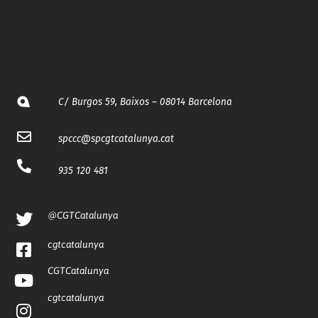
C/ Burgos 59, Baixos – 08014 Barcelona
spccc@
spcgtcatalunya.cat
935 120 481
@CGTCatalunya
cgtcatalunya
CGTCatalunya
cgtcatalunya