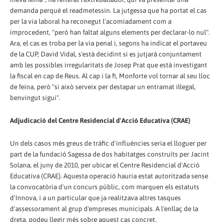
demanda perquè el readmetessin. La jutgessa que ha portat el cas
per la via laboral ha reconegut l'acomiadament com a
improcedent, "però han faltat alguns elements per declarar-lo nul".
Ara, el cas es troba per la via penal i, segons ha indicat el portaveu
de la CUP, David Vidal, s'està decidint si es jutjarà conjuntament
amb les possibles irregularitats de Josep Prat que està investigant
la fiscal en cap de Reus. Al cap i la fi, Monforte vol tornar al seu lloc
de feina, però "si això serveix per destapar un entramat il·legal,
benvingut sigui".
Adjudicació del Centre Residencial d'Acció Educativa (CRAE)
Un dels casos més greus de tràfic d'influències seria el lloguer per
part de la fundació Sagessa de dos habitatges construïts per Jacint
Solana, el juny de 2010, per ubicar el Centre Residencial d'Acció
Educativa (CRAE). Aquesta operació hauria estat autoritzada sense
la convocatòria d'un concurs públic, com marquen els estatuts
d'Innova, i a un particular que ja realitzava altres tasques
d'assessorament al grup d'empreses municipals. A l'enllaç de la
dreta, podeu llegir més sobre aquest cas concret.