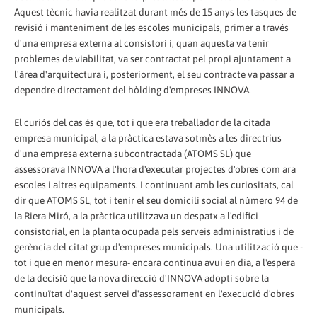
Aquest tècnic havia realitzat durant més de 15 anys les tasques de
revisió i manteniment de les escoles municipals, primer a través
d'una empresa externa al consistori i, quan aquesta va tenir
problemes de viabilitat, va ser contractat pel propi ajuntament a
l'àrea d'arquitectura i, posteriorment, el seu contracte va passar a
dependre directament del hòlding d'empreses INNOVA.
El curiós del cas és que, tot i que era treballador de la citada
empresa municipal, a la pràctica estava sotmès a les directrius
d'una empresa externa subcontractada (ATOMS SL) que
assessorava INNOVA a l'hora d'executar projectes d'obres com ara
escoles i altres equipaments. I continuant amb les curiositats, cal
dir que ATOMS SL, tot i tenir el seu domicili social al número 94 de
la Riera Miró, a la pràctica utilitzava un despatx a l'edifici
consistorial, en la planta ocupada pels serveis administratius i de
gerència del citat grup d'empreses municipals. Una utilització que -
tot i que en menor mesura- encara continua avui en dia, a l'espera
de la decisió que la nova direcció d'INNOVA adopti sobre la
continuïtat d'aquest servei d'assessorament en l'execució d'obres
municipals.