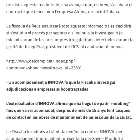
prevista aquesta readmissió, i ha avançat que, en breu, s'acabarà el
contracte que tenen amb l'empresa Atoms, de Jacint Solana.
La fiscalia de Reus analitzarà tota aquesta informació i es decidirà
si s'estudia el procés per separat o s'inclou a la investigació ja
iniciada arran de les presumptes irregularitats detectades durant la
gestió de Josep Prat, president de l'ICS, al capdavant d'Innova.
http://www.delcamp.cat/index.php?
command=show_news&news_id=22801
-
Un acomiadament a INNOVA fa que la Fiscalia investigui
adjudicacions a empreses subcontractades
L'extreballador d'INNOVA afirma que ha hagut de patir "mobbing"
fins que va ser acomiadat, després de més de 15 anys fent tasques
de control en les obres de manteniment de les escoles de la ciutat.
La Fiscalia ha admès a tràmit la denúncia contra INNOVA -per
acomiadament improcedent- presentada per Xavier Monforte.