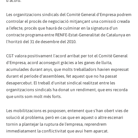
d'acord.
Les organitzacions sindicals del Comitè General d'Empresa podrem
controlar el procés de negociació mitjançant una comissió creada
a l'efecte, procés que haurà de culminar en la signatura d'un
contracte programa entre RENFE-Estat-Generalitat de Catalunya en
l'horitzó del 31 de desembre del 2010.
CGT valora positivament l'acord arribat per tot el Comitè General
d'Empresa, acord aconseguit gràcies a les ganes de lluita,
acumulades durant anys, que molts treballadors havien expressat
durant el període d'assemblees, fet aquest que no ha passat
desapercebut. El treball d'unitat sindical realitzat entre les
organitzacions sindicals ha donat un rendiment, que ens recorda
que units som molt més forts.
Les mobilitzacions es posposen, entenent que s'han obert vies de
solució al problema, però en cas que en aquest o altre escenari
tornin a plantejar la ruptura de l'empresa, reprendrem
immediatament la conflictivitat que avui hem aparcat.