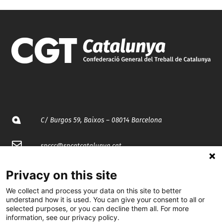
C/ Burgos 59, Baixos – 08014 Barcelona
spccc@
spcgtcatalunya.cat
935 120 481
Privacy on this site
We collect and process your data on this site to better
understand how it is used. You can give your consent to all or
@CGTCatalunya
selected purposes, or you can decline them all. For more
information, see our privacy policy.
cgtcatalunya