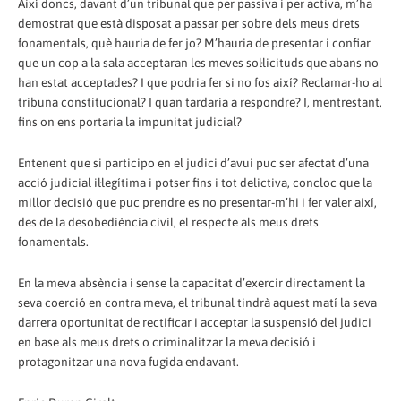
Així doncs, davant d’un tribunal que per passiva i per activa, m’ha
demostrat que està disposat a passar per sobre dels meus drets
fonamentals, què hauria de fer jo? M’hauria de presentar i confiar
que un cop a la sala acceptaran les meves sol·licituds que abans no
han estat acceptades? I que podria fer si no fos així? Reclamar-ho al
tribuna constitucional? I quan tardaria a respondre? I, mentrestant,
fins on ens portaria la impunitat judicial?
Entenent que si participo en el judici d’avui puc ser afectat d’una
acció judicial il·legítima i potser fins i tot delictiva, concloc que la
millor decisió que puc prendre es no presentar-m’hi i fer valer així,
des de la desobediència civil, el respecte als meus drets
fonamentals.
En la meva absència i sense la capacitat d’exercir directament la
seva coerció en contra meva, el tribunal tindrà aquest matí la seva
darrera oportunitat de rectificar i acceptar la suspensió del judici
en base als meus drets o criminalitzar la meva decisió i
protagonitzar una nova fugida endavant.