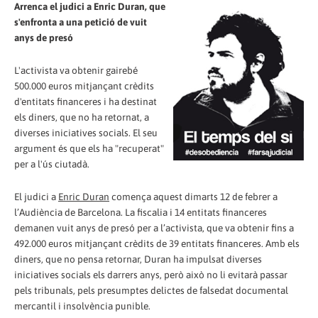
Arrenca el judici a Enric Duran, que
s'enfronta a una petició de vuit
anys de presó
L'activista va obtenir gairebé
500.000 euros mitjançant crèdits
d'entitats financeres i ha destinat
els diners, que no ha retornat, a
diverses iniciatives socials. El seu
argument és que els ha "recuperat"
per a l'ús ciutadà.
El judici a
Enric Duran
comença aquest dimarts 12 de febrer a
l’Audiència de Barcelona. La fiscalia i 14 entitats financeres
demanen vuit anys de presó per a l’activista, que va obtenir fins a
492.000 euros mitjançant crèdits de 39 entitats financeres. Amb els
diners, que no pensa retornar, Duran ha impulsat diverses
iniciatives socials els darrers anys, però això no li evitarà passar
pels tribunals, pels presumptes delictes de falsedat documental
mercantil i insolvència punible.