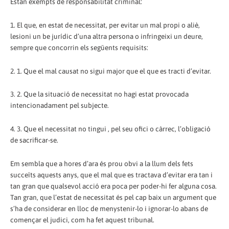
Estan exempts de responsabilitat criminal:
1. El que, en estat de necessitat, per evitar un mal propi o aliè,
lesioni un be jurídic d’una altra persona o infringeixi un deure,
sempre que concorrin els següents requisits:
2. 1. Que el mal causat no sigui major que el que es tracti d’evitar.
3. 2. Que la situació de necessitat no hagi estat provocada
intencionadament pel subjecte.
4. 3. Que el necessitat no tingui , pel seu ofici o càrrec, l’obligació
de sacrificar-se.
Em sembla que a hores d’ara és prou obvi a la llum dels fets
succeïts aquests anys, que el mal que es tractava d’evitar era tan i
tan gran que qualsevol acció era poca per poder-hi fer alguna cosa.
Tan gran, que l’estat de necessitat és pel cap baix un argument que
s’ha de considerar en lloc de menystenir-lo i ignorar-lo abans de
començar el judici, com ha fet aquest tribunal.