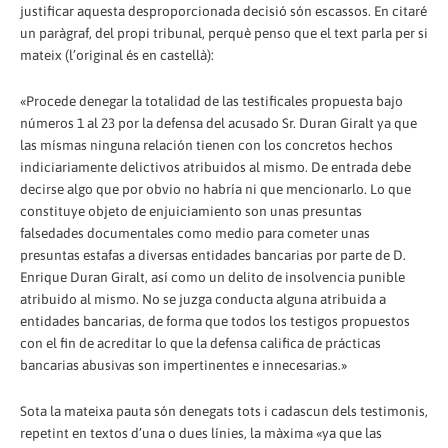
justificar aquesta desproporcionada decisió són escassos. En citaré
un paràgraf, del propi tribunal, perquè penso que el text parla per si
mateix (l’original és en castellà):
«Procede denegar la totalidad de las testificales propuesta bajo
números 1 al 23 por la defensa del acusado Sr. Duran Giralt ya que
las mísmas ninguna relación tienen con los concretos hechos
indiciariamente delictivos atribuidos al mismo. De entrada debe
decirse algo que por obvio no habría ni que mencionarlo. Lo que
constituye objeto de enjuiciamiento son unas presuntas
falsedades documentales como medio para cometer unas
presuntas estafas a diversas entidades bancarias por parte de D.
Enrique Duran Giralt, así como un delito de insolvencia punible
atribuido al mismo. No se juzga conducta alguna atribuida a
entidades bancarias, de forma que todos los testigos propuestos
con el fin de acreditar lo que la defensa califica de prácticas
bancarias abusivas son impertinentes e innecesarias.»
Sota la mateixa pauta són denegats tots i cadascun dels testimonis,
repetint en textos d’una o dues línies, la màxima «ya que las