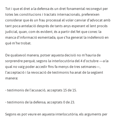
Tot i que el dret a la defensa és un dret fonamental reconegut per
totes les constitucions i tractats internacionals, prefereixen
considerar que és un frau processal el voler canviar d’advocat amb
tant poca antelació després de tants anys esperant el lent procés
judicial, quan, com és evident, és a partir del fet que conec la
manca d’informació esmentada, que s’ha generat la indefensió en
què m’he trobat.
De qualsevol manera, potser aquesta decisió no m’hauria de
sorprendre perquè, segons la interlocutòria del 4 d’octubre —a la
qual no vaig poder accedir fins fa menys de tres setmanes—,
l’acceptació i la revocació de testimonis ha anat de la següent
manera:
⁃ testimonis de l’acusació, acceptats 15 de 15.
⁃ testimonis de la defensa, acceptats 0 de 23.
Segons es pot veure en aquesta interlocutòria, els arguments per