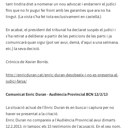
tant tindria dret a nomenar un nou advocat i endarrerir el judici
fins que no hi pugui fer front amb les garanties que ara no ha
tingut. (La vista s’ha fet tota exclusivament en castellà.)
En acabat, el president del tribunal ha declarat suspès el judici i
s’ha retirat a deliberar a partir de les peticions de les parts i ja
comunicarà quan sigui (pot ser avui, demà, d’aquí a una setmana,
etc.) la seva decisió.
Crónica de Xavier Borrás.
http://enricduran.cat/enric-duran-desobeeix-i-no-es-presenta-al-
judici-farsa/
Comunicat Enric Duran - Audiència Provincial BCN 12/2/13
La situació actual de l'Enric Duran és en busca i captura per no
haver-se presentat a la citació.
Enric Duran no compareix a l'Audiència Provincial avui dimarts
12.2.2013, ni tampoc els 15 testimonis de l'acusació. En el seu nom,