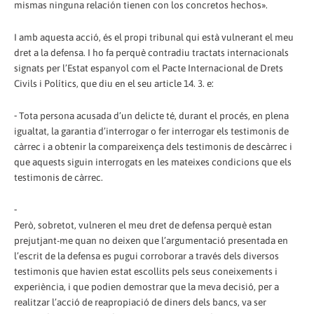
mismas ninguna relación tienen con los concretos hechos».
I amb aquesta acció, és el propi tribunal qui està vulnerant el meu
dret a la defensa. I ho fa perquè contradiu tractats internacionals
signats per l’Estat espanyol com el Pacte Internacional de Drets
Civils i Polítics, que diu en el seu article 14. 3. e:
⁃ Tota persona acusada d’un delicte té, durant el procés, en plena
igualtat, la garantia d’interrogar o fer interrogar els testimonis de
càrrec i a obtenir la compareixença dels testimonis de descàrrec i
que aquests siguin interrogats en les mateixes condicions que els
testimonis de càrrec.
⁃
Però, sobretot, vulneren el meu dret de defensa perquè estan
prejutjant-me quan no deixen que l’argumentació presentada en
l’escrit de la defensa es pugui corroborar a través dels diversos
testimonis que havien estat escollits pels seus coneixements i
experiència, i que podien demostrar que la meva decisió, per a
realitzar l’acció de reapropiació de diners dels bancs, va ser