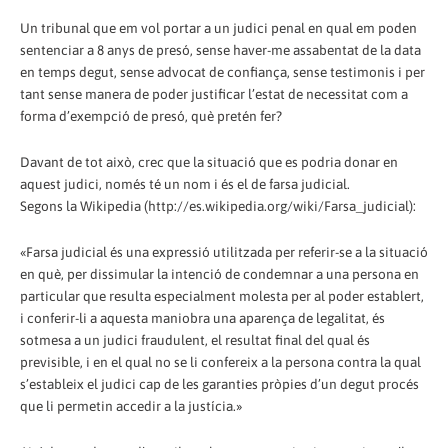
Un tribunal que em vol portar a un judici penal en qual em poden
sentenciar a 8 anys de presó, sense haver-me assabentat de la data
en temps degut, sense advocat de confiança, sense testimonis i per
tant sense manera de poder justificar l’estat de necessitat com a
forma d’exempció de presó, què pretén fer?
Davant de tot això, crec que la situació que es podria donar en
aquest judici, només té un nom i és el de farsa judicial.
Segons la Wikipedia (http://es.wikipedia.org/wiki/Farsa_judicial):
«Farsa judicial és una expressió utilitzada per referir-se a la situació
en què, per dissimular la intenció de condemnar a una persona en
particular que resulta especialment molesta per al poder establert,
i conferir-li a aquesta maniobra una aparença de legalitat, és
sotmesa a un judici fraudulent, el resultat final del qual és
previsible, i en el qual no se li confereix a la persona contra la qual
s’estableix el judici cap de les garanties pròpies d’un degut procés
que li permetin accedir a la justícia.»