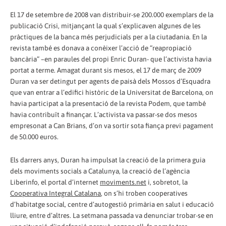
El 17 de setembre de 2008 van distribuir-se 200.000 exemplars de la
publicació Crisi, mitjançant la qual s’explicaven algunes de les
pràctiques de la banca més perjudicials per a la ciutadania. En la
revista també es donava a conèixer l’acció de “reapropiació
bancària” –en paraules del propi Enric Duran- que l’activista havia
portat a terme. Amagat durant sis mesos, el 17 de març de 2009
Duran va ser detingut per agents de paisà dels Mossos d’Esquadra
que van entrar a l’edifici històric de la Universitat de Barcelona, on
havia participat a la presentació de la revista Podem, que també
havia contribuït a finançar. L’activista va passar-se dos mesos
empresonat a Can Brians, d’on va sortir sota fiança previ pagament
de 50.000 euros.
Els darrers anys, Duran ha impulsat la creació de la primera guia
dels moviments socials a Catalunya, la creació de l’agència
Liberinfo, el portal d’internet
moviments.net
i, sobretot, la
Cooperativa Integral Catalana
, on s’hi troben cooperatives
d’habitatge social, centre d’autogestió primària en salut i educació
lliure, entre d’altres. La setmana passada va denunciar trobar-se en