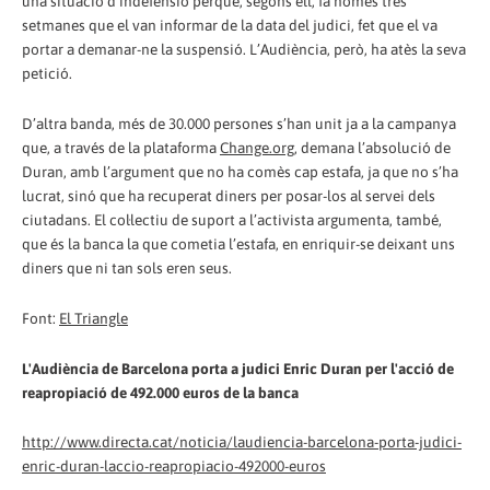
una situació d’indefensió perquè, segons ell, fa només tres
setmanes que el van informar de la data del judici, fet que el va
portar a demanar-ne la suspensió. L’Audiència, però, ha atès la seva
petició.
D’altra banda, més de 30.000 persones s’han unit ja a la campanya
que, a través de la plataforma
Change.org
, demana l’absolució de
Duran, amb l’argument que no ha comès cap estafa, ja que no s’ha
lucrat, sinó que ha recuperat diners per posar-los al servei dels
ciutadans. El col·lectiu de suport a l’activista argumenta, també,
que és la banca la que cometia l’estafa, en enriquir-se deixant uns
diners que ni tan sols eren seus.
Font:
El Triangle
L'Audiència de Barcelona porta a judici Enric Duran per l'acció de
reapropiació de 492.000 euros de la banca
http://www.directa.cat/noticia/laudiencia-barcelona-porta-judici-
enric-duran-laccio-reapropiacio-492000-euros