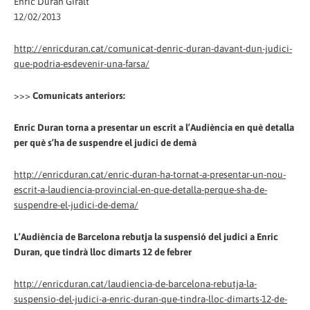
Enric Duran Giralt
12/02/2013
http://enricduran.cat/comunicat-denric-duran-davant-dun-judici-
que-podria-esdevenir-una-farsa/
>>>
Comunicats anteriors:
Enric Duran torna a presentar un escrit a l’Audiència en què detalla
per què s’ha de suspendre el judici de demà
http://enricduran.cat/enric-duran-ha-tornat-a-presentar-un-nou-
escrit-a-laudiencia-provincial-en-que-detalla-perque-sha-de-
suspendre-el-judici-de-dema/
L’Audiència de Barcelona rebutja la suspensió del judici a Enric
Duran, que tindrà lloc dimarts 12 de febrer
http://enricduran.cat/laudiencia-de-barcelona-rebutja-la-
suspensio-del-judici-a-enric-duran-que-tindra-lloc-dimarts-12-de-