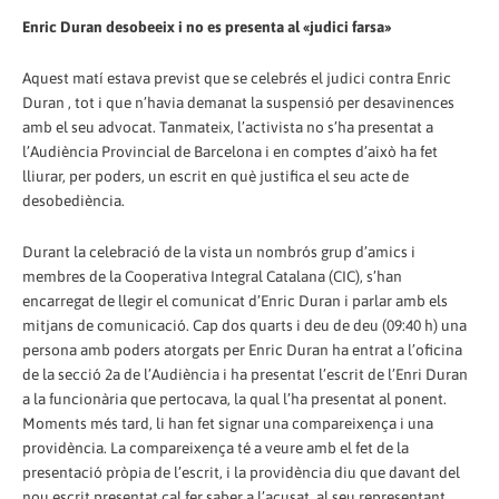
Enric Duran desobeeix i no es presenta al «judici farsa»
Aquest matí estava previst que se celebrés el judici contra Enric
Duran , tot i que n’havia demanat la suspensió per desavinences
amb el seu advocat. Tanmateix, l’activista no s’ha presentat a
l’Audiència Provincial de Barcelona i en comptes d’això ha fet
lliurar, per poders, un escrit en què justifica el seu acte de
desobediència.
Durant la celebració de la vista un nombrós grup d’amics i
membres de la Cooperativa Integral Catalana (CIC), s’han
encarregat de llegir el comunicat d’Enric Duran i parlar amb els
mitjans de comunicació. Cap dos quarts i deu de deu (09:40 h) una
persona amb poders atorgats per Enric Duran ha entrat a l’oficina
de la secció 2a de l’Audiència i ha presentat l’escrit de l’Enri Duran
a la funcionària que pertocava, la qual l’ha presentat al ponent.
Moments més tard, li han fet signar una compareixença i una
providència. La compareixença té a veure amb el fet de la
presentació pròpia de l’escrit, i la providència diu que davant del
nou escrit presentat cal fer saber a l’acusat, al seu representant