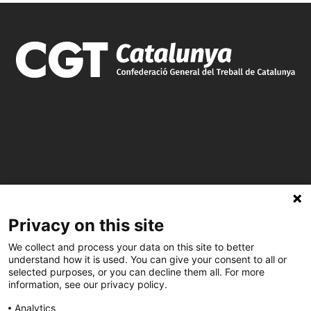
C/ Burgos 59, Baixos – 08014 Barcelona
Privacy on this site
spccc@
spcgtcatalunya.cat
We collect and process your data on this site to better
935 120 481
understand how it is used. You can give your consent to all or
selected purposes, or you can decline them all. For more
information, see our privacy policy.
@CGTCatalunya
Analytics