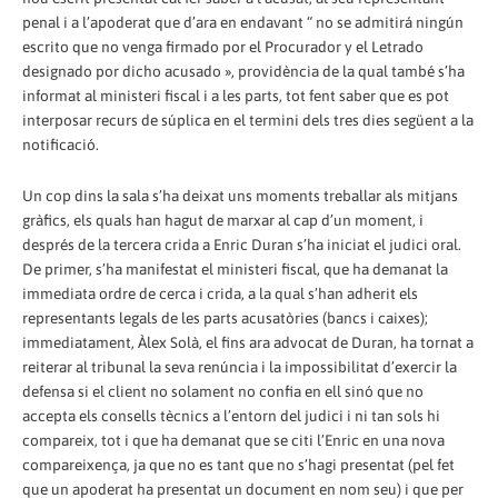
penal i a l’apoderat que d’ara en endavant “ no se admitirá ningún
escrito que no venga firmado por el Procurador y el Letrado
designado por dicho acusado », providència de la qual també s’ha
informat al ministeri fiscal i a les parts, tot fent saber que es pot
interposar recurs de súplica en el termini dels tres dies següent a la
notificació.
Un cop dins la sala s’ha deixat uns moments treballar als mitjans
gràfics, els quals han hagut de marxar al cap d’un moment, i
després de la tercera crida a Enric Duran s’ha iniciat el judici oral.
De primer, s’ha manifestat el ministeri fiscal, que ha demanat la
immediata ordre de cerca i crida, a la qual s’han adherit els
representants legals de les parts acusatòries (bancs i caixes);
immediatament, Àlex Solà, el fins ara advocat de Duran, ha tornat a
reiterar al tribunal la seva renúncia i la impossibilitat d’exercir la
defensa si el client no solament no confia en ell sinó que no
accepta els consells tècnics a l’entorn del judici i ni tan sols hi
compareix, tot i que ha demanat que se citi l’Enric en una nova
compareixença, ja que no es tant que no s’hagi presentat (pel fet
que un apoderat ha presentat un document en nom seu) i que per