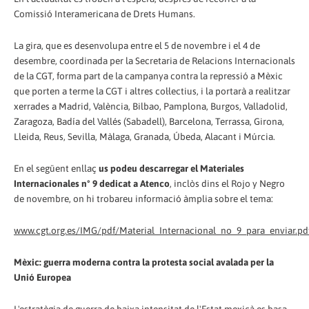
Comissió Interamericana de Drets Humans.
La gira, que es desenvolupa entre el 5 de novembre i el 4 de
desembre, coordinada per la Secretaria de Relacions Internacionals
de la CGT, forma part de la campanya contra la repressió a Mèxic
que porten a terme la CGT i altres col·lectius, i la portarà a realitzar
xerrades a Madrid, València, Bilbao, Pamplona, Burgos, Valladolid,
Zaragoza, Badía del Vallés (Sabadell), Barcelona, Terrassa, Girona,
Lleida, Reus, Sevilla, Màlaga, Granada, Úbeda, Alacant i Múrcia.
En el següent enllaç
us podeu descarregar el Materiales
Internacionales nº 9 dedicat a Atenco
, inclòs dins el Rojo y Negro
de novembre, on hi trobareu informació àmplia sobre el tema:
www.cgt.org.es/IMG/pdf/Material_Internacional_no_9_para_enviar.pd
Mèxic: guerra moderna contra la protesta social avalada per la
Unió Europea