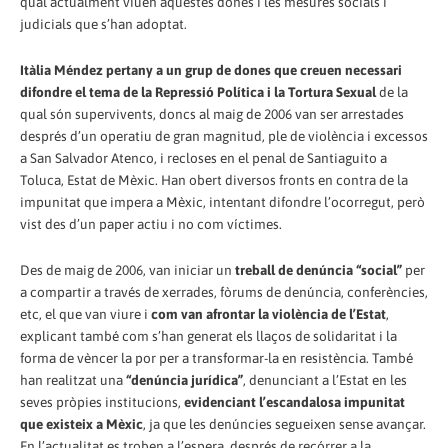
qual actualment viuen aquestes dones i les mesures socials i
judicials que s’han adoptat.
Itàlia Méndez pertany a un grup de dones que creuen necessari
difondre el tema de la Repressió Política i la Tortura Sexual
de la
qual són supervivents, doncs al maig de 2006 van ser arrestades
després d’un operatiu de gran magnitud, ple de violència i excessos
a San Salvador Atenco, i recloses en el penal de Santiaguito a
Toluca, Estat de Mèxic. Han obert diversos fronts en contra de la
impunitat que impera a Mèxic, intentant difondre l’ocorregut, però
vist des d’un paper actiu i no com víctimes.
Des de maig de 2006, van iniciar un
treball de denúncia “social”
per
a compartir a través de xerrades, fòrums de denúncia, conferències,
etc, el que van viure i
com van afrontar la violència de l’Estat
,
explicant també com s’han generat els llaços de solidaritat i la
forma de vèncer la por per a transformar-la en resistència. També
han realitzat una
“denúncia jurídica”
, denunciant a l’Estat en les
seves pròpies institucions,
evidenciant l’escandalosa impunitat
que existeix a Mèxic
, ja que les denúncies segueixen sense avançar.
En l’actualitat es troben a l’espera, després de recórrer a la