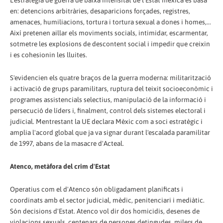
L'estratègia de guerra de baixa intensitat de l'Estat mexicà es basa
en: detencions arbitràries, desaparicions forçades, registres,
amenaces, humiliacions, tortura i tortura sexual a dones i homes,...
Així pretenen aillar els moviments socials, intimidar, escarmentar,
sotmetre les explosions de descontent social i impedir que creixin
i es cohesionin les lluites.
S'evidencien els quatre braços de la guerra moderna: militarització
i activació de grups paramilitars, ruptura del teixit socioeconòmic i
programes assistencials selectius, manipulació de la informació i
persecució de líders i, finalment, control dels sistemes electoral i
judicial. Mentrestant la UE declara Mèxic com a soci estratègic i
amplia l'acord global que ja va signar durant l'escalada paramilitar
de 1997, abans de la masacre d'Acteal.
Atenco, metàfora del crim d'Estat
Operatius com el d'Atenco són obligadament planificats i
coordinats amb el sector judicial, mèdic, penitenciari i mediàtic.
Són decisions d'Estat. Atenco vol dir dos homicidis, desenes de
violacions sexuals, centenars de persones detingudes, milers de