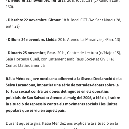
- Divendres 21 novembre, Terrassa
: 20 h. local CGT (c/Ramon Llull
130).
- Dissabte 22 novembre, Girona
: 18 h. local CGT (Av. Sant Narcís 28,
entr. 2a).
- Dilluns 24 novembre, Lleida
: 20 h. Ateneu La Maranya (c/Parc 13)
- Dimarts 25 novembre, Reus
: 20 h., Centre de Lectura (c/Major 15),
Sala Hortensi Güell, conjuntament amb Reus Societat Civil i el
Centre Llatinoamericà.
Itàlia Méndez, jove mexicana adherent a la Sisena Declaració de la
Selva Lacandona, impartirà una sèrie de xerrades-debats sobre la
tortura sexual contra les dones detingudes en els operatius
policials de San Salvador Atenco al maig del 2006, a Mèxic, i sobre
la situació de repressió contra els moviments socials i les lluites
populars que es viu en aquell pais.
Durant aquesta gira, Itàlia Méndez ens explicarà la situació en la