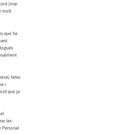
acord (mai
t molt
nis que ha
uest
clogués
ersalment
eral, fetes
na i
ord que ja
el
ar les
de Personal