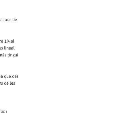
bucions de
re 1% el
s lineal
 més tingui
da que des
s de les
ic i