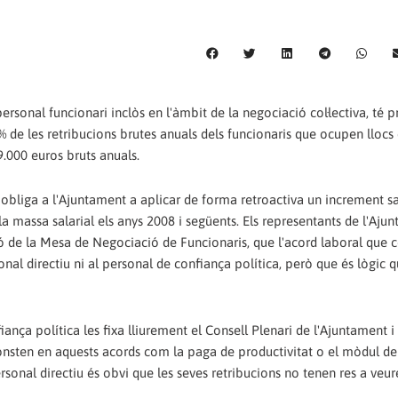
sonal funcionari inclòs en l'àmbit de la negociació col·lectiva, té pr
 de les retribucions brutes anuals dels funcionaris que ocupen llocs d
.000 euros bruts anuals.
 obliga a l'Ajuntament a aplicar de forma retroactiva un increment sa
 la massa salarial els anys 2008 i següents. Els representants de l'Aj
ió de la Mesa de Negociació de Funcionaris, que l'acord laboral que c
onal directiu ni al personal de confiança política, però que és lògic
iança política les fixa lliurement el Consell Plenari de l'Ajuntament i
consten en aquests acords com la paga de productivitat o el mòdul de
ersonal directiu és obvi que les seves retribucions no tenen res a veu