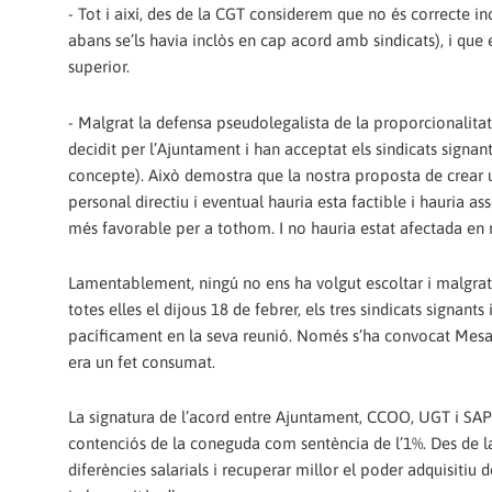
- Tot i així, des de la CGT considerem que no és correcte in
abans se’ls havia inclòs en cap acord amb sindicats), i que 
superior.
- Malgrat la defensa pseudolegalista de la proporcionalitat 
decidit per l’Ajuntament i han acceptat els sindicats signa
concepte). Això demostra que la nostra proposta de crear u
personal directiu i eventual hauria esta factible i hauria
més favorable per a tothom. I no hauria estat afectada en
Lamentablement, ningú no ens ha volgut escoltar i malgrat 
totes elles el dijous 18 de febrer, els tres sindicats signan
pacíficament en la seva reunió. Només s’ha convocat Mesa d
era un fet consumat.
La signatura de l’acord entre Ajuntament, CCOO, UGT i SAPOL
contenciós de la coneguda com sentència de l’1%. Des de l
diferències salarials i recuperar millor el poder adquisitiu 