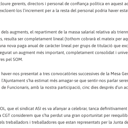
cloure gerents, directors i personal de confiança política en aquest 
excloent-los l’increment per a la resta del personal podria haver esta
dels augments, el repartiment de la massa salarial relativa als trien
nts, resulta ser completament lineal (tothom cobrarà el mateix per aq
na nova paga anual de caràcter lineal per grups de titulació que ex
 assegurat un augment més important, completament consolidat i univ
 res pel SOM.
haver-nos presentat a tres convocatòries successives de la Mesa Gen
ts i l’Ajuntament s’ha estimat més amagar-se que sentir-nos parlar sere
e Funcionaris, amb la nostra participació, cinc dies després d’un ac
, que el sindicat ASI es va afanyar a celebrar, tanca definitivament 
a CGT considerem que s’ha perdut una gran oportunitat per reequilibr
dels treballadors i treballadores que estan representats per la Junta 