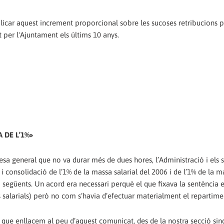
aplicar aquest increment proporcional sobre les sucoses retribucions 
t per l'Ajuntament els últims 10 anys.
 DE L’1%»
esa general que no va durar més de dues hores, l’Administració i els s
 consolidació de l’1% de la massa salarial del 2006 i de l’1% de la m
 i següents. Un acord era necessari perquè el que fixava la sentència e
s salarials) però no com s’havia d’efectuar materialment el repartime
 i que enllacem al peu d’aquest comunicat, des de la nostra secció sin