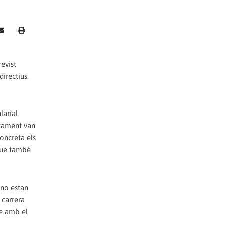
evist
irectius.
larial
untament van
oncreta els
 que també
 no estan
 carrera
re amb el