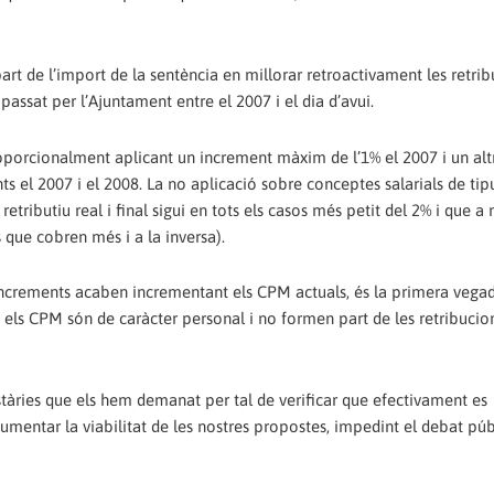
art de l’import de la sentència en millorar retroactivament les retri
passat per l’Ajuntament entre el 2007 i el dia d’avui.
 proporcionalment aplicant un increment màxim de l’1% el 2007 i un alt
ts el 2007 i el 2008. La no aplicació sobre conceptes salarials de tipu
etributiu real i final sigui en tots els casos més petit del 2% i que a
 que cobren més i a la inversa).
s increments acaben incrementant els CPM actuals, és la primera vega
els CPM són de caràcter personal i no formen part de les retribucion
stàries que els hem demanat per tal de verificar que efectivament es
umentar la viabilitat de les nostres propostes, impedint el debat públ