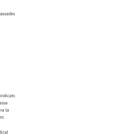
passades
indicats
assa
ra la
nt.
dical