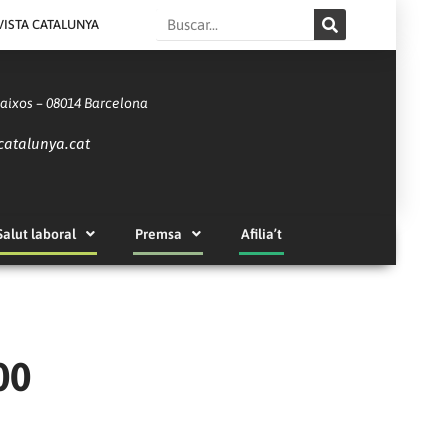
Search
VISTA CATALUNYA
Baixos – 08014 Barcelona
catalunya.cat
Salut laboral
Premsa
Afilia’t
00