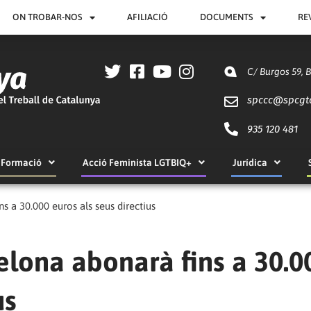
ON TROBAR-NOS
AFILIACIÓ
DOCUMENTS
RE
C/ Burgos 59, 
spccc@
spcgt
935 120 481
Formació
Acció Feminista LGTBIQ+
Jurídica
s a 30.000 euros als seus directius
elona abonarà fins a 30.0
us