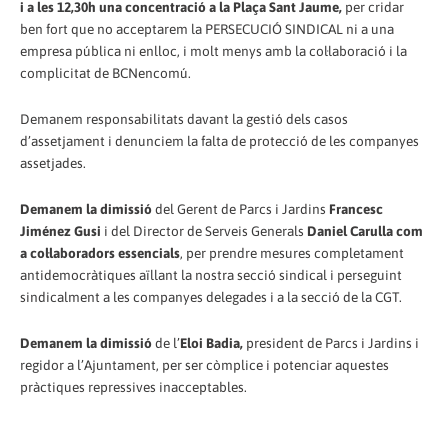
i a les 12,30h una concentració a la Plaça Sant Jaume,
per cridar
ben fort que no acceptarem la PERSECUCIÓ SINDICAL ni a una
empresa pública ni enlloc, i molt menys amb la col·laboració i la
complicitat de BCNencomú.
Demanem responsabilitats davant la gestió dels casos
d’assetjament i denunciem la falta de protecció de les companyes
assetjades.
Demanem la dimissió
del Gerent de Parcs i Jardins
Francesc
Jiménez Gusi
i del Director de Serveis Generals
Daniel Carulla com
a col·laboradors essencials
, per prendre mesures completament
antidemocràtiques aïllant la nostra secció sindical i perseguint
sindicalment a les companyes delegades i a la secció de la CGT.
Demanem la dimissió
de l’
Eloi Badia,
president de Parcs i Jardins i
regidor a l’Ajuntament, per ser còmplice i potenciar aquestes
pràctiques repressives inacceptables.