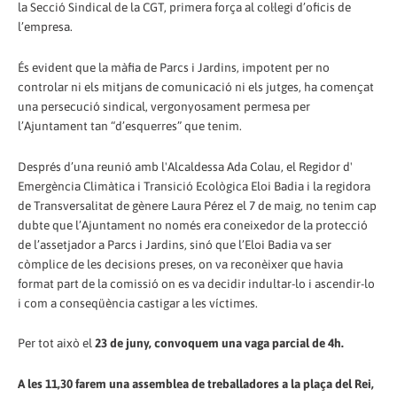
la Secció Sindical de la CGT, primera força al col·legi d’oficis de
l’empresa.
És evident que la màfia de Parcs i Jardins, impotent per no
controlar ni els mitjans de comunicació ni els jutges, ha començat
una persecució sindical, vergonyosament permesa per
l’Ajuntament tan “d’esquerres” que tenim.
Després d’una reunió amb l'Alcaldessa Ada Colau, el Regidor d'​
Emergència Climàtica i Transició Ecològica Eloi Badia i la regidora
de Transversalitat de gènere Laura Pérez el 7 de maig, no tenim cap
dubte que l’Ajuntament no només era coneixedor de la protecció
de l’assetjador a Parcs i Jardins, sinó que l’Eloi Badia va ser
còmplice de les decisions preses, on va reconèixer que havia
format part de la comissió on es va decidir indultar-lo i ascendir-lo
i com a conseqüència castigar a les víctimes.
Per tot això el
23 de juny, convoquem una vaga parcial de 4h.
A les 11,30 farem una assemblea de treballadores a la plaça del Rei,