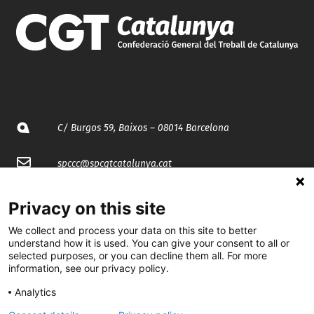
C/ Burgos 59, Baixos – 08014 Barcelona
spccc@
spcgtcatalunya.cat
935 120 481
Privacy on this site
We collect and process your data on this site to better
@CGTCatalunya
understand how it is used. You can give your consent to all or
selected purposes, or you can decline them all. For more
information, see our privacy policy.
cgtcatalunya
Analytics
CGTCatalunya