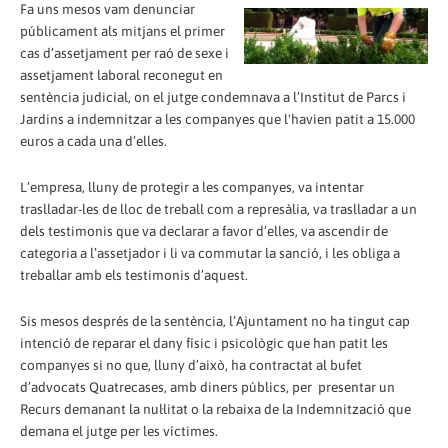
Fa uns mesos vam denunciar
públicament als mitjans el primer
cas d’assetjament per raó de sexe i
assetjament laboral reconegut en
sentència judicial, on el jutge condemnava a l’Institut de Parcs i
Jardins a indemnitzar a les companyes que l'havien patit a 15.000
euros a cada una d’elles.
L’empresa, lluny de protegir a les companyes, va intentar
traslladar-les de lloc de treball com a represàlia, va traslladar a un
dels testimonis que va declarar a favor d’elles, va ascendir de
categoria a l’assetjador i li va commutar la sanció, i les obliga a
treballar amb els testimonis d’aquest.
Sis mesos després de la sentència, l’Ajuntament no ha tingut cap
intenció de reparar el dany físic i psicològic que han patit les
companyes si no que, lluny d’això, ha contractat al bufet
d’advocats Quatrecases
,
amb diners públics, per presentar un
Recurs demanant la nul·litat o la rebaixa de la Indemnització que
demana el jutge per les víctimes.