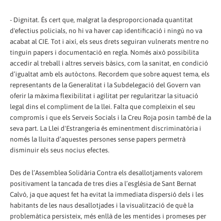
- Dignitat. És cert que, malgrat la desproporcionada quantitat
d'efectius policials, no hi va haver cap identificació i ningú no va
acabat al CIE. Tot i així, els seus drets seguiran vulnerats mentre no
tinguin papers i documentació en regla. Només això possibilita
accedir al treball i altres serveis bàsics, com la sanitat, en condició
d’igualtat amb els autòctons. Recordem que sobre aquest tema, els
representants de la Generalitat i la Subdelegació del Govern van
oferir la màxima flexibilitat i agilitat per regularitzar la situació
legal dins el compliment de la llei. Falta que compleixin el seu
compromís i que els Serveis Socials i la Creu Roja posin també de la
seva part. La Llei d'Estrangeria és eminentment discriminatòria i
només la lluita d’aquestes persones sense papers permetrà
disminuir els seus nocius efectes.
Des de l’Assemblea Solidària Contra els desallotjaments valorem
positivament la tancada de tres dies a l’església de Sant Bernat
Calvó, ja que aquest fet ha evitat la immediata dispersió dels i les
habitants de les naus desallotjades i la visualització de què la
problemàtica persisteix, més enllà de les mentides i promeses per