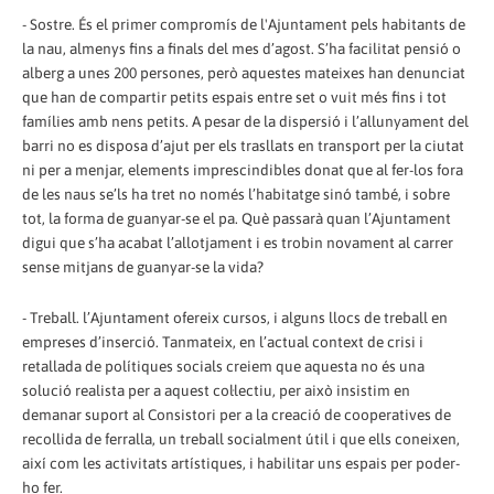
- Sostre. És el primer compromís de l'Ajuntament pels habitants de
la nau, almenys fins a finals del mes d’agost. S’ha facilitat pensió o
alberg a unes 200 persones, però aquestes mateixes han denunciat
que han de compartir petits espais entre set o vuit més fins i tot
famílies amb nens petits. A pesar de la dispersió i l’allunyament del
barri no es disposa d’ajut per els trasllats en transport per la ciutat
ni per a menjar, elements imprescindibles donat que al fer-los fora
de les naus se’ls ha tret no només l’habitatge sinó també, i sobre
tot, la forma de guanyar-se el pa. Què passarà quan l’Ajuntament
digui que s’ha acabat l’allotjament i es trobin novament al carrer
sense mitjans de guanyar-se la vida?
- Treball. l’Ajuntament ofereix cursos, i alguns llocs de treball en
empreses d’inserció. Tanmateix, en l’actual context de crisi i
retallada de polítiques socials creiem que aquesta no és una
solució realista per a aquest col·lectiu, per això insistim en
demanar suport al Consistori per a la creació de cooperatives de
recollida de ferralla, un treball socialment útil i que ells coneixen,
així com les activitats artístiques, i habilitar uns espais per poder-
ho fer.