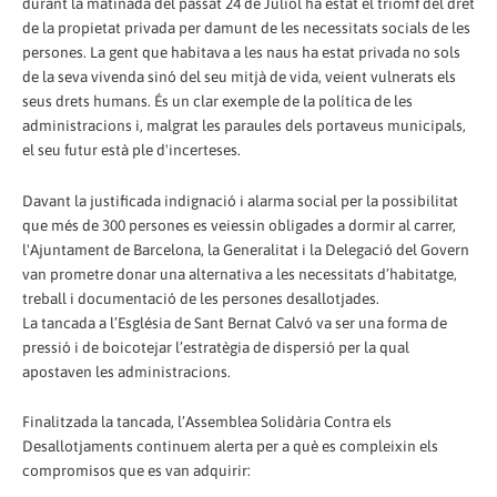
durant la matinada del passat 24 de Juliol ha estat el triomf del dret
de la propietat privada per damunt de les necessitats socials de les
persones. La gent que habitava a les naus ha estat privada no sols
de la seva vivenda sinó del seu mitjà de vida, veient vulnerats els
seus drets humans. És un clar exemple de la política de les
administracions i, malgrat les paraules dels portaveus municipals,
el seu futur està ple d'incerteses.
Davant la justificada indignació i alarma social per la possibilitat
que més de 300 persones es veiessin obligades a dormir al carrer,
l'Ajuntament de Barcelona, la Generalitat i la Delegació del Govern
van prometre donar una alternativa a les necessitats d’habitatge,
treball i documentació de les persones desallotjades.
La tancada a l’Església de Sant Bernat Calvó va ser una forma de
pressió i de boicotejar l’estratègia de dispersió per la qual
apostaven les administracions.
Finalitzada la tancada, l’Assemblea Solidària Contra els
Desallotjaments continuem alerta per a què es compleixin els
compromisos que es van adquirir: