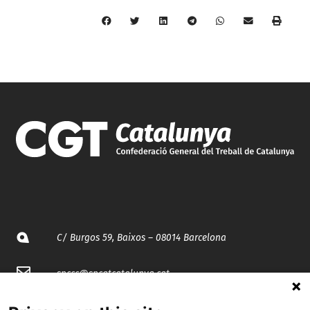
C/ Burgos 59, Baixos – 08014 Barcelona
spccc@
spcgtcatalunya.cat
935 120 481