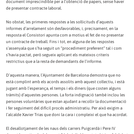
document imprescindible per a l’obtenció de papers, sense haver
de presentar contracte laboral.
No obstat, les primeres respostes a les sol·licituds d’aquests
informes d’arrelament són desfavorables, i, precisament, en la
resposta el Consistori apunta com a motius el fet de no presentar
un contracte de treball. Fins i tot, en alguna de les respostes
s’assenyala que s’ha seguit un “procediment preferent” tal i com
s’havia pactat, però segueix aplicant els mateixos criteris
restrictius que a la resta de demandants de l’informe.
D’aquesta manera, l’Ajuntament de Barcelona demostra que no
està complint amb els acords assolits amb aquest col·lectiu, i està
jugant amb l’esperança, el temps i els diners (que costen alguns
tràmits) d’aquestes persones. La forta indignació també inclou les
persones voluntàries que estan ajudant a recollir la documentació
i fer seguiment del difícil procés administratiu. Per això exigim a
l’alcalde Xavier Trias que doni la cara i compleixi el que ha acordat.
El desallotjament de les naus dels carrers Puigcerdà i Pere IV