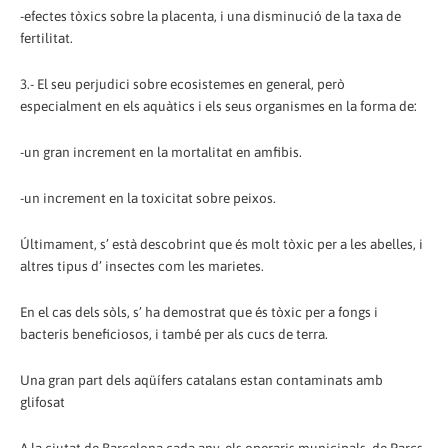
-efectes tòxics sobre la placenta, i una disminució de la taxa de
fertilitat.
3.- El seu perjudici sobre ecosistemes en general, però
especialment en els aquàtics i els seus organismes en la forma de:
-un gran increment en la mortalitat en amfibis.
-un increment en la toxicitat sobre peixos.
Últimament, s’ està descobrint que és molt tòxic per a les abelles, i
altres tipus d’ insectes com les marietes.
En el cas dels sòls, s’ ha demostrat que és tòxic per a fongs i
bacteris beneficiosos, i també per als cucs de terra.
Una gran part dels aqüífers catalans estan contaminats amb
glifosat
A la ciutat de Barcelona cada any, els operaris municipals, de Parcs