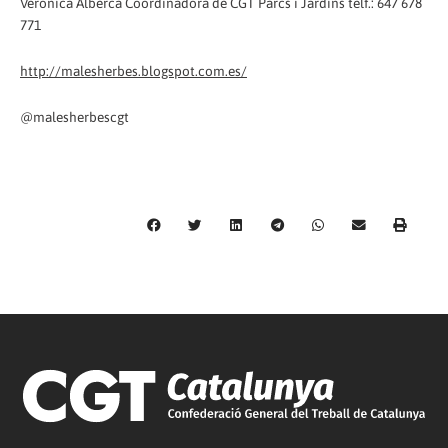
Veronica Alberca Coordinadora de CGT Parcs i Jardins telf.: 647 678
771
http://malesherbes.blogspot.com.es/
@malesherbescgt