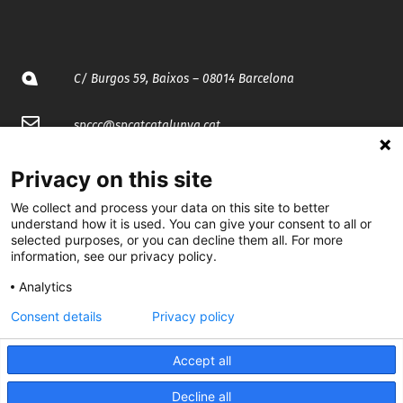
C/ Burgos 59, Baixos – 08014 Barcelona
spccc@
spcgtcatalunya.cat
935 120 481
Privacy on this site
We collect and process your data on this site to better
@CGTCatalunya
understand how it is used. You can give your consent to all or
selected purposes, or you can decline them all. For more
information, see our privacy policy.
cgtcatalunya
Analytics
CGTCatalunya
Consent details
Privacy policy
cgtcatalunya
Accept all
Decline all