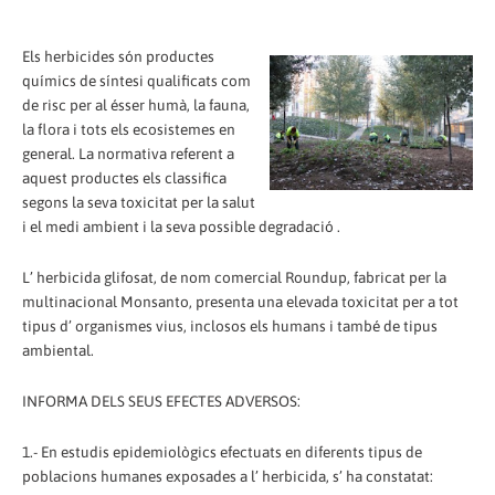
Els herbicides són productes
químics de síntesi qualificats com
de risc per al ésser humà, la fauna,
la flora i tots els ecosistemes en
general. La normativa referent a
aquest productes els classifica
segons la seva toxicitat per la salut
i el medi ambient i la seva possible degradació .
L’ herbicida glifosat, de nom comercial Roundup, fabricat per la
multinacional Monsanto, presenta una elevada toxicitat per a tot
tipus d’ organismes vius, inclosos els humans i també de tipus
ambiental.
INFORMA DELS SEUS EFECTES ADVERSOS:
1.- En estudis epidemiològics efectuats en diferents tipus de
poblacions humanes exposades a l’ herbicida, s’ ha constatat: