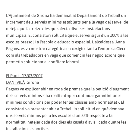
L'Ajuntament de Girona ha demanat al Departament de Treball un
increment dels serveis mínims establerts per a la vaga del servei de
neteja que fa tretze dies que afecta diverses instal·lacions
municipals. El consistori sol·licita que el servei sigui d'un 100% a les
escoles bressol i a l'escola d'educació especial. L'alcaldessa, Anna
Pagans, es va mostrar categòrica en «exigir» tant a l'empresa Clece
com als treballadors en vaga que comencin les negociacions que
permetin solucionar el conflicte laboral.
El Punt - 17/03/2007
DANI VILÀ
. Girona
Pagans va explicar ahir en roda de premsa que la petició d'augment
dels serveis mínims s'ha realitzat «per continuar garantint unes
mínimes condicions per poder fer les classes amb normalitat». El
consistori va presentar ahir a Treball la sol·licitud en què demana
uns serveis mínims per a les escoles d'un 85% respecte a la
normalitat, netejar cada dos dies els casals d'avis i cada quatre les
instal·lacions esportives.