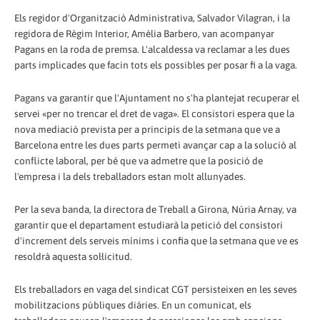
Els regidor d'Organització Administrativa, Salvador Vilagran, i la
regidora de Règim Interior, Amèlia Barbero, van acompanyar
Pagans en la roda de premsa. L'alcaldessa va reclamar a les dues
parts implicades que facin tots els possibles per posar fi a la vaga.
Pagans va garantir que l'Ajuntament no s'ha plantejat recuperar el
servei «per no trencar el dret de vaga». El consistori espera que la
nova mediació prevista per a principis de la setmana que ve a
Barcelona entre les dues parts permeti avançar cap a la solució al
conflicte laboral, per bé que va admetre que la posició de
l'empresa i la dels treballadors estan molt allunyades.
Per la seva banda, la directora de Treball a Girona, Núria Arnay, va
garantir que el departament estudiarà la petició del consistori
d'increment dels serveis mínims i confia que la setmana que ve es
resoldrà aquesta sol·licitud.
Els treballadors en vaga del sindicat CGT persisteixen en les seves
mobilitzacions públiques diàries. En un comunicat, els