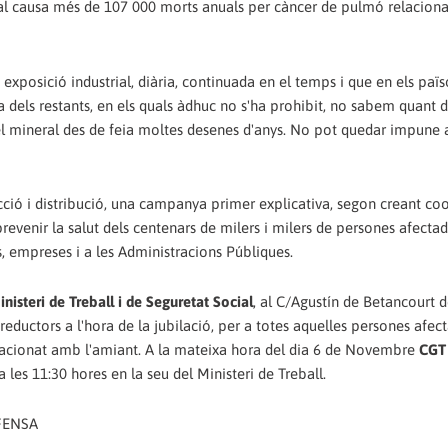
boral causa més de 107 000 morts anuals per càncer de pulmó relacio
 exposició industrial, diària, continuada en el temps i que en els paï
ia dels restants, en els quals àdhuc no s'ha prohibit, no sabem quant d
t del mineral des de feia moltes desenes d'anys. No pot quedar impune
ducció i distribució, una campanya primer explicativa, segon creant c
revenir la salut dels centenars de milers i milers de persones afectade
, empreses i a les Administracions Públiques.
isteri de Treball i de Seguretat Social
, al C/Agustín de Betancourt 
reductors a l'hora de la jubilació, per a totes aquelles persones afec
elacionat amb l'amiant. A la mateixa hora del dia 6 de Novembre
CGT
a les 11:30 hores en la seu del Ministeri de Treball.
EFENSA