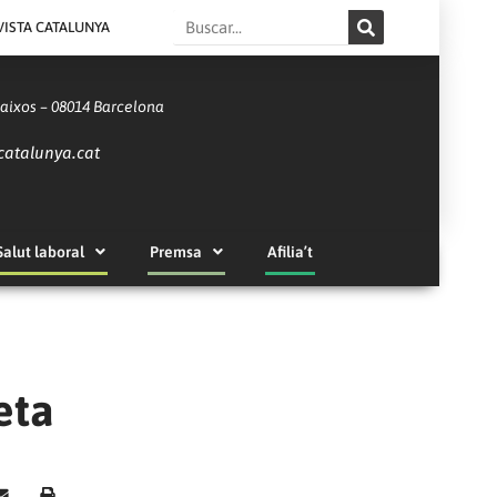
Search
VISTA CATALUNYA
Baixos – 08014 Barcelona
catalunya.cat
Salut laboral
Premsa
Afilia’t
eta