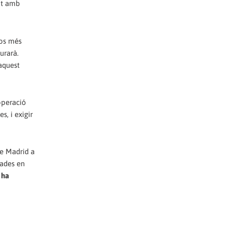
nat amb
sos més
urarà.
 aquest
ooperació
s, i exigir
de Madrid a
tades en
 ha