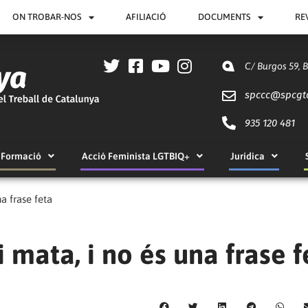
ON TROBAR-NOS
AFILIACIÓ
DOCUMENTS
RE
C/ Burgos 59, 
spccc@
spcgt
935 120 481
Formació
Acció Feminista LGTBIQ+
Jurídica
a frase feta
 mata, i no és una frase f