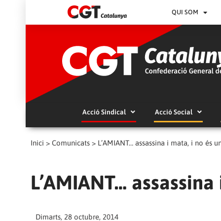
QUI SOM
Acció Sindical
Acció Social
Inici
>
Comunicats
>
L’AMIANT… assassina i mata, i no és un
L’AMIANT… assassina i
Dimarts, 28 octubre, 2014