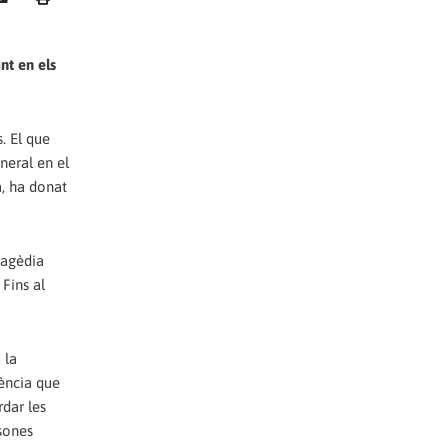
nt en els
. El que
neral en el
a, ha donat
tragèdia
 Fins al
 la
tència que
rdar les
rsones