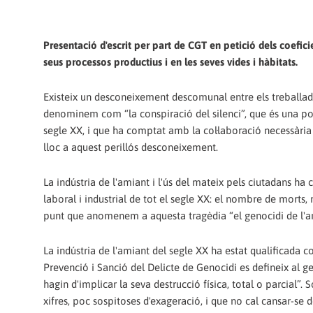
Presentació d'escrit per part de CGT en petició dels coefic
seus processos productius i en les seves vides i hàbitats.
Existeix un desconeixement descomunal entre els treballad
denominem com “la conspiració del silenci”, que és una po
segle XX, i que ha comptat amb la col·laboració necessària d
lloc a aquest perillós desconeixement.
La indústria de l'amiant i l'ús del mateix pels ciutadans ha 
laboral i industrial de tot el segle XX: el nombre de morts, 
punt que anomenem a aquesta tragèdia “el genocidi de l'
La indústria de l'amiant del segle XX ha estat qualificada com
Prevenció i Sanció del Delicte de Genocidi es defineix al g
hagin d'implicar la seva destrucció física, total o parcial”.
xifres, poc sospitoses d'exageració, i que no cal cansar-se