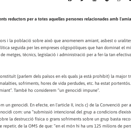
ients reductors per a totes aquelles persones relacionades amb l'amia
ors i la població sobre això que anomenem amiant, asbest o uralites
lítica seguida per les empreses oligopòliques que han dominat el mi
e metges, tècnics, legislació i administració per a fer-la tan efectiv
constituït (parlem dels països en els quals ja està prohibit) la major 
malalties, sofriments, hores de vida perdudes, etc. ha estat portentós.
amiant”. També ho considerem “un genocidi impune”.
 un genocidi. En efecte, en l'article II, incís c) de la Convenció per a
enocidi com: una “submissió intencional del grup a condicions d'exis
 Sobre la destrucció física o grans sofriments sobre un grup basta reco
 de repetir, de la OMS de que: “en el món hi ha uns 125 milions de pe