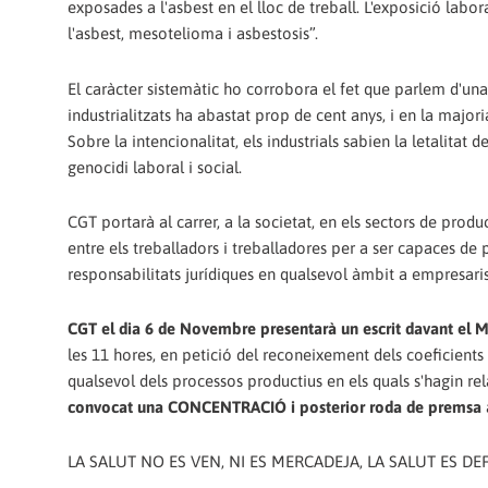
exposades a l'asbest en el lloc de treball. L'exposició la
l'asbest, mesotelioma i asbestosis”.
El caràcter sistemàtic ho corrobora el fet que parlem d'una
industrialitzats ha abastat prop de cent anys, i en la major
Sobre la intencionalitat, els industrials sabien la letalita
genocidi laboral i social.
CGT portarà al carrer, a la societat, en els sectors de pro
entre els treballadors i treballadores per a ser capaces de p
responsabilitats jurídiques en qualsevol àmbit a empresaris
CGT el dia 6 de Novembre presentarà un escrit davant el Min
les 11 hores, en petició del reconeixement dels coeficients 
qualsevol dels processos productius en els quals s'hagin r
convocat una CONCENTRACIÓ i posterior roda de premsa
LA SALUT NO ES VEN, NI ES MERCADEJA, LA SALUT ES D