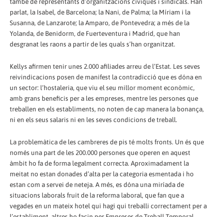
també de representants d’organitzacions cíviques i sindicals. Han
parlat, la Isabel, de Barcelona; la Nani, de Palma; la Míriam i la
Susanna, de Lanzarote; la Amparo, de Pontevedra; a més de la
Yolanda, de Benidorm, de Fuerteventura i Madrid, que han
desgranat les raons a partir de les quals s’han organitzat.
Kellys afirmen tenir unes 2.000 afiliades arreu de l’Estat. Les seves
reivindicacions posen de manifest la contradicció que es dóna en
un sector: l’hostaleria, que viu el seu millor moment econòmic,
amb grans beneficis per a les empreses, mentre les persones que
treballen en els establiments, no noten de cap manera la bonança,
ni en els seus salaris ni en les seves condicions de treball.
La problemàtica de les cambreres de pis té molts fronts. Un és que
només una part de les 200.000 persones que operen en aquest
àmbit ho fa de forma legalment correcta. Aproximadament la
meitat no estan donades d’alta per la categoria esmentada i ho
estan com a servei de neteja. A més, es dóna una miríada de
situacions laborals fruit de la reforma laboral, que fan que a
vegades en un mateix hotel qui hagi qui treballi correctament per a
l’establiment, altres ho facin per Empreses de Treball Temporal