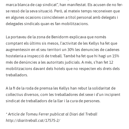
marca blanca de cap sindicat”, han manifestat. Els acusen de no fer-
se ressò de la seva situació. Però, al mateix temps reconeixen que
en algunes ocasions coincideixen a títol personal amb delegats i
delegades sindicals quan es fan mobilitzacions.
La portaveu de la zona de Benidorm explicava que només
comptant els últims sis mesos, l’activitat de les Kellys ha fet que
augmentessin en el seu territori un 30% les denuncies de cadenes
hosteleria a inspecció de treball. També ha fet que hi hagi un 15%
més de denúncies a les autoritats judicials. A més, s’han fet 12
mobilitzacions davant dels hotels que no respecten els drets dels
treballadors.
A la fi de la roda de premsa les Kellys han rebut la solidaritat de
col·lectius diversos, com les treballadores del sexe i d’un incipient
sindicat de treballadors de la llar i la cura de persones.
* Article de Tomeu Ferrer publicat al Diari del Treball
http://diaritreball.cat/17575-2/