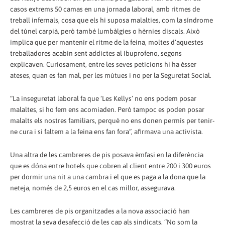
casos extrems 50 camas en una jornada laboral, amb ritmes de
treball infernals, cosa que els hi suposa malalties, com la síndrome
del túnel carpià, però també lumbàlgies o hèrnies discals. Això
implica que per mantenir el ritme de la feina, moltes d’aquestes
treballadores acabin sent addictes al Ibuprofeno, segons
explicaven. Curiosament, entre les seves peticions hi ha ésser
ateses, quan es fan mal, per les mútues i no per la Seguretat Social.
“La inseguretat laboral fa que ‘Les Kellys’ no ens podem posar
malaltes, si ho fem ens acomiaden. Però tampoc es poden posar
malalts els nostres familiars, perquè no ens donen permís per tenir-
ne cura i si faltem a la feina ens fan fora”, afirmava una activista.
Una altra de les cambreres de pis posava èmfasi en la diferència
que es dóna entre hotels que cobren al client entre 200 i 300 euros
per dormir una nit a una cambra i el que es paga a la dona que la
neteja, només de 2,5 euros en el cas millor, assegurava.
Les cambreres de pis organitzades a la nova associació han
mostrat la seva desafecció de les cap als sindicats. “No som la