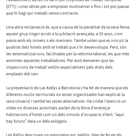
(ETT), i unes altres per a empreses multiservei o fins i tot pot passar
que hi hagi qui treballi sense contracte.
Una altra reclamació és, que a causa de la penalitat de la seva feina,
aquest grup tingui accés a la jubilació avançada, a 55 anys, com
passa amb els miners o els mariners. També volen que es vinculi la
qualitat dels hotels amb el treball que s’hi desenvolupa. Però, són
les externalitzacions, facilitades per la reforma laboral, les que més
amoïnen aquestes treballadores. Per això demanen que les
inspeccions de treball vetllin especialment pels drets dels
empleats del ram.
La presentació de Las Kellys a Barcelona s’ha fet de manera que els
diferents nuclis territorials on estan organitzades han explicat la
seva situació i també les seves alternatives. Ha cridat l’atenció un
vídeo on diverses autoritats parlen de la feina d’endreçar
habitacions d’hotel com un dels nínxols d’ocupació d’èxit, “aquí
hay futuro” deia un dels eslògans.
Les Kellys descriuen un panorama poc galdós. Han de fer en els