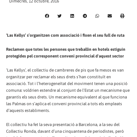
Dimecres, 12 octubre, 2016
‘Las Kellys’ s’organitzen com associació i fixen el seu full de ruta
Reclamen que totes les persones que treballin en hotels estiguin
protegides pel corresponent conveni provincial d'aquest sector
‘Las Kellys’, el col·lectiu de cambreres de pis que fa mesos es van
organitzar per reclamar els seus drets s’han constituït en
associació. Tot i l’heterogeneïtat del moviment tenen una posició
comuna: voldrien estendre al conjunt de l’Estat un mecanisme que
garantís els seus drets. Un mecanisme equivalent al que funciona
las Palmas on s’aplica el conveni provincial a tots els empleats
d’aquests establiments.
El col·lectiu ha fet la seva presentació a Barcelona, a la seu del
Col·lectiu Ronda, davant d’una cinquantena de periodistes, però