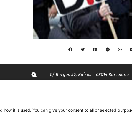
C/ Burgos 59, Baixos – 08014 Barcelona
spccc@
spcgtcatalunya.cat
d how it is used. You can give your consent to all or selected purpos
935 120 481