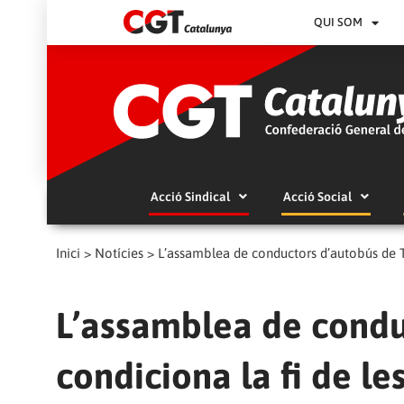
QUI SOM
Acció Sindical
Acció Social
Inici
>
Notícies
>
L’assamblea de conductors d’autobús de TM
L’assamblea de condu
condiciona la fi de le