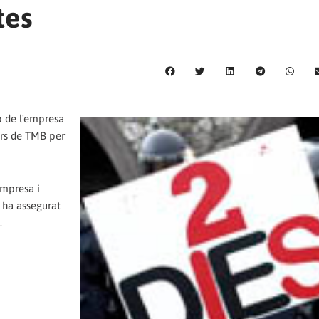
tes
ó de l'empresa
ors de TMB per
empresa i
 ha assegurat
.