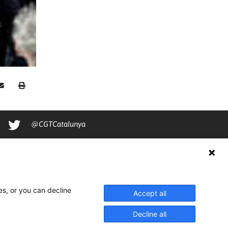
@CGTCatalunya
cgtcatalunya
CGTCatalunya
cgtcatalunya
es, or you can decline
Accept all
Decline all