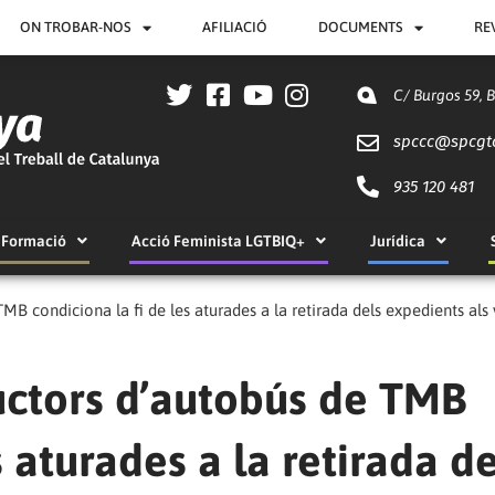
ON TROBAR-NOS
AFILIACIÓ
DOCUMENTS
RE
C/ Burgos 59, 
spccc@
spcgt
935 120 481
Formació
Acció Feminista LGTBIQ+
Jurídica
B condiciona la fi de les aturades a la retirada dels expedients als 
ctors d’autobús de TMB
s aturades a la retirada de