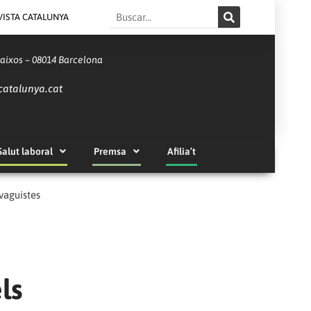
Search
VISTA CATALUNYA
Baixos – 08014 Barcelona
catalunya.cat
Salut laboral
Premsa
Afilia’t
vaguistes
ls