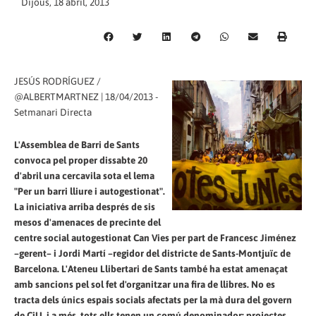
Dijous, 18 abril, 2013
JESÚS RODRÍGUEZ /
@ALBERTMARTNEZ | 18/04/2013 -
Setmanari Directa
L'Assemblea de Barri de Sants
convoca pel proper dissabte 20
d'abril una cercavila sota el lema
"Per un barri lliure i autogestionat".
La iniciativa arriba després de sis
mesos d'amenaces de precinte del
centre social autogestionat Can Vies per part de Francesc Jiménez
–gerent– i Jordi Martí –regidor del districte de Sants-Montjuïc de
Barcelona. L'Ateneu Llibertari de Sants també ha estat amenaçat
amb sancions pel sol fet d'organitzar una fira de llibres. No es
tracta dels únics espais socials afectats per la mà dura del govern
de CiU, i a més, tots ells tenen un comú denominador: projectes