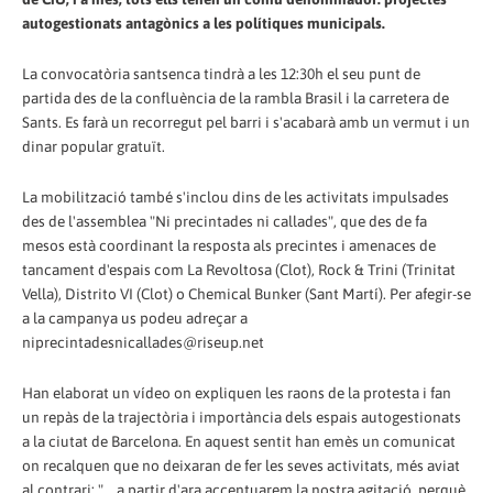
autogestionats antagònics a les polítiques municipals.
La convocatòria santsenca tindrà a les 12:30h el seu punt de
partida des de la confluència de la rambla Brasil i la carretera de
Sants. Es farà un recorregut pel barri i s'acabarà amb un vermut i un
dinar popular gratuït.
La mobilització també s'inclou dins de les activitats impulsades
des de l'assemblea "Ni precintades ni callades", que des de fa
mesos està coordinant la resposta als precintes i amenaces de
tancament d'espais com La Revoltosa (Clot), Rock & Trini (Trinitat
Vella), Distrito VI (Clot) o Chemical Bunker (Sant Martí). Per afegir-se
a la campanya us podeu adreçar a
niprecintadesnicallades@riseup.net
Han elaborat un vídeo on expliquen les raons de la protesta i fan
un repàs de la trajectòria i importància dels espais autogestionats
a la ciutat de Barcelona. En aquest sentit han emès un comunicat
on recalquen que no deixaran de fer les seves activitats, més aviat
al contrari: "... a partir d'ara accentuarem la nostra agitació, perquè