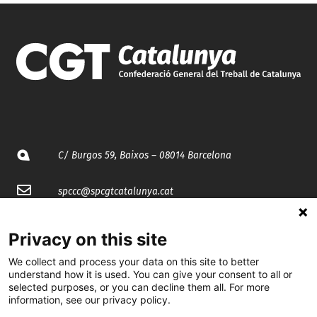
C/ Burgos 59, Baixos – 08014 Barcelona
spccc@
spcgtcatalunya.cat
935 120 481
Privacy on this site
We collect and process your data on this site to better
@CGTCatalunya
understand how it is used. You can give your consent to all or
selected purposes, or you can decline them all. For more
cgtcatalunya
information, see our privacy policy.