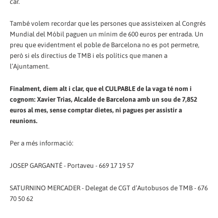
car.
També volem recordar que les persones que assisteixen al Congrés
Mundial del Móbil paguen un mínim de 600 euros per entrada. Un
preu que evidentment el poble de Barcelona no es pot permetre,
però si els directius de TMB i els polítics que manen a
l’Ajuntament.
Finalment, diem alt i clar, que el CULPABLE de la vaga té nom i
cognom: Xavier Trias, Alcalde de Barcelona amb un sou de 7,852
euros al mes, sense comptar dietes, ni pagues per assistir a
reunions.
Per a més informació:
JOSEP GARGANTÉ - Portaveu - 669 17 19 57
SATURNINO MERCADER - Delegat de CGT d’Autobusos de TMB - 676
70 50 62