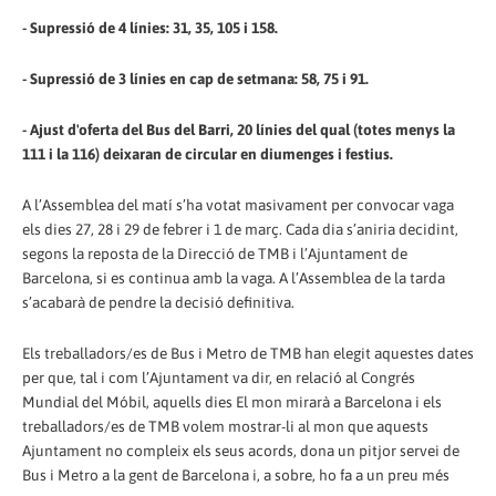
- Supressió de 4 línies: 31, 35, 105 i 158.
- Supressió de 3 línies en cap de setmana: 58, 75 i 91.
- Ajust d'oferta del Bus del Barri, 20 línies del qual (totes menys la
111 i la 116) deixaran de circular en diumenges i festius.
A l’Assemblea del matí s’ha votat masivament per convocar vaga
els dies 27, 28 i 29 de febrer i 1 de març. Cada dia s’aniria decidint,
segons la reposta de la Direcció de TMB i l’Ajuntament de
Barcelona, si es continua amb la vaga. A l’Assemblea de la tarda
s’acabarà de pendre la decisió definitiva.
Els treballadors/es de Bus i Metro de TMB han elegit aquestes dates
per que, tal i com l’Ajuntament va dir, en relació al Congrés
Mundial del Móbil, aquells dies El mon mirarà a Barcelona i els
treballadors/es de TMB volem mostrar-li al mon que aquests
Ajuntament no compleix els seus acords, dona un pitjor servei de
Bus i Metro a la gent de Barcelona i, a sobre, ho fa a un preu més