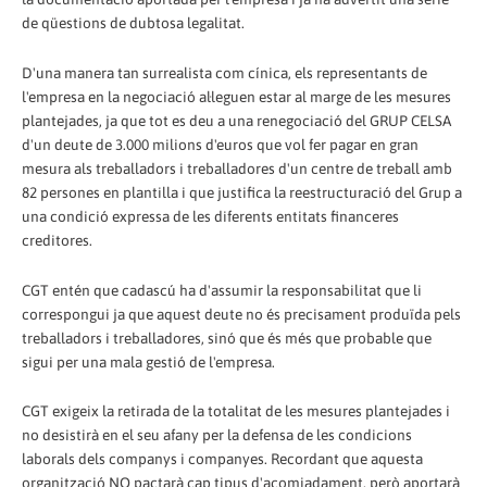
de qüestions de dubtosa legalitat.
D'una manera tan surrealista com cínica, els representants de
l'empresa en la negociació al·leguen estar al marge de les mesures
plantejades, ja que tot es deu a una renegociació del GRUP CELSA
d'un deute de 3.000 milions d'euros que vol fer pagar en gran
mesura als treballadors i treballadores d'un centre de treball amb
82 persones en plantilla i que justifica la reestructuració del Grup a
una condició expressa de les diferents entitats financeres
creditores.
CGT entén que cadascú ha d'assumir la responsabilitat que li
correspongui ja que aquest deute no és precisament produïda pels
treballadors i treballadores, sinó que és més que probable que
sigui per una mala gestió de l'empresa.
CGT exigeix ​​la retirada de la totalitat de les mesures plantejades i
no desistirà en el seu afany per la defensa de les condicions
laborals dels companys i companyes. Recordant que aquesta
organització NO pactarà cap tipus d'acomiadament, però aportarà