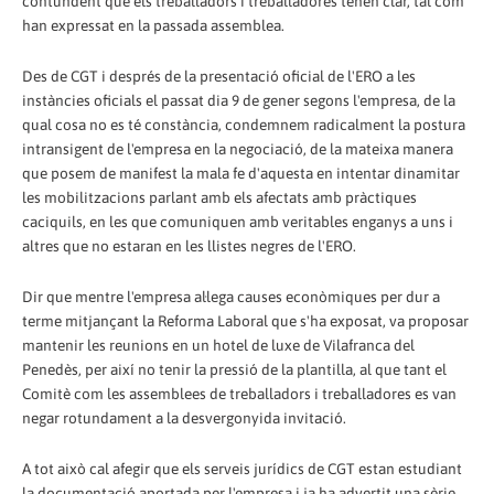
contundent que els treballadors i treballadores tenen clar, tal com
han expressat en la passada assemblea.
Des de CGT i després de la presentació oficial de l'ERO a les
instàncies oficials el passat dia 9 de gener segons l'empresa, de la
qual cosa no es té constància, condemnem radicalment la postura
intransigent de l'empresa en la negociació, de la mateixa manera
que posem de manifest la mala fe d'aquesta en intentar dinamitar
les mobilitzacions parlant amb els afectats amb pràctiques
caciquils, en les que comuniquen amb veritables enganys a uns i
altres que no estaran en les llistes negres de l'ERO.
Dir que mentre l'empresa al·lega causes econòmiques per dur a
terme mitjançant la Reforma Laboral que s'ha exposat, va proposar
mantenir les reunions en un hotel de luxe de Vilafranca del
Penedès, per així no tenir la pressió de la plantilla, al que tant el
Comitè com les assemblees de treballadors i treballadores es van
negar rotundament a la desvergonyida invitació.
A tot això cal afegir que els serveis jurídics de CGT estan estudiant
la documentació aportada per l'empresa i ja ha advertit una sèrie