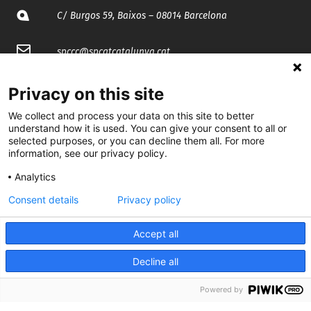
C/ Burgos 59, Baixos – 08014 Barcelona
spccc@
spcgtcatalunya.cat
935 120 481
Privacy on this site
We collect and process your data on this site to better
@CGTCatalunya
understand how it is used. You can give your consent to all or
selected purposes, or you can decline them all. For more
information, see our privacy policy.
cgtcatalunya
Analytics
CGTCatalunya
Consent details
Privacy policy
cgtcatalunya
Accept all
Decline all
Desenvolupat per
Powered by