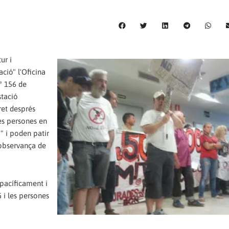
ur i
ació" l'Oficina
º 156 de
stació
dret després
les persones en
" i poden patir
 observança de
pacíficament i
 i les persones