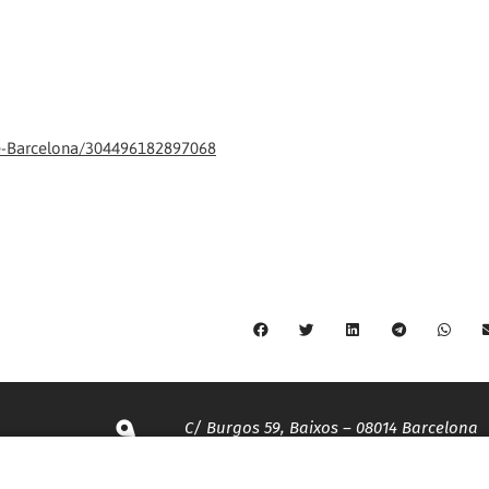
e-Barcelona/304496182897068
C/ Burgos 59, Baixos – 08014 Barcelona