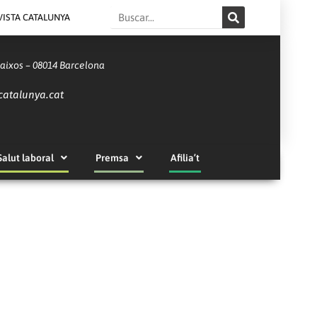
Search
VISTA CATALUNYA
Baixos – 08014 Barcelona
catalunya.cat
Salut laboral
Premsa
Afilia’t