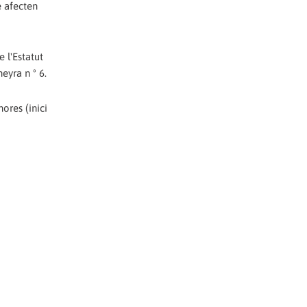
é afecten
 l'Estatut
eyra n º 6.
hores (inici