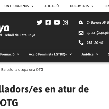
ON TROBAR-NOS
AFILIACIÓ
DOCUMENTS
RE
C/ Burgos 59, 
spccc@
spcgt
935 120 481
Formació
Acció Feminista LGTBIQ+
Jurídica
de Barcelona ocupa una OTG
ladors/es en atur de
 OTG