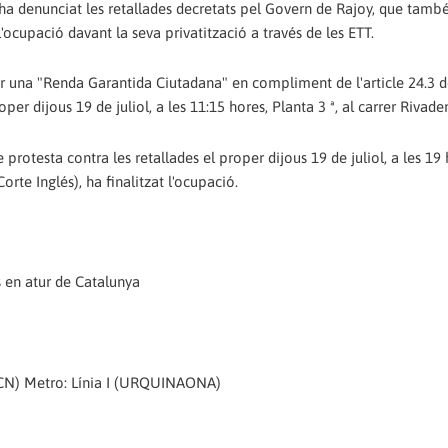
'ha denunciat les retallades decretats pel Govern de Rajoy, que tamb
 l'ocupació davant la seva privatització a través de les ETT.
er una "Renda Garantida Ciutadana" en compliment de l'article 24.3 de
 dijous 19 de juliol, a les 11:15 hores, Planta 3 ª, al carrer Rivaden
 protesta contra les retallades el proper dijous 19 de juliol, a les 19 
te Inglés), ha finalitzat l'ocupació.
s en atur de Catalunya
(BCN) Metro: Línia I (URQUINAONA)