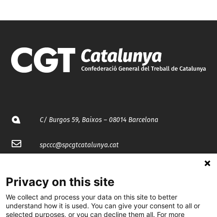
C/ Burgos 59, Baixos – 08014 Barcelona
spccc@
spcgtcatalunya.cat
935 120 481
Privacy on this site
We collect and process your data on this site to better
@CGTCatalunya
understand how it is used. You can give your consent to all or
selected purposes, or you can decline them all. For more
cgtcatalunya