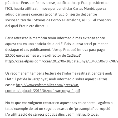
públic de Reus per feines sense justificar. Josep Prat, president de
l’ICS, hauria utilitzat Innova per beneficiar Carles Manté, que va
adjudicar sense concurs la construcció i gestió del centre
sociosanitari de Cotxeres de Borbó a Barcelona, al CSC, el consorci
del qual Prat n’era directiu.
Per a refrescar la memòria teniu informació més extensa sobre
aquest cas en una notícia del diari El País, que va ser el primer en
destapar el cas públicament: “Josep Prat usó Innova para pagar
13.000 euros al mes a un exdirector de CatSalut”
http://ccaa.elpais.com/ccaa/2012/06/18/catalunya/1340050678_6987
Us recomanem també la lectura de l’informe realitzat per Cafè amb
Llet “El pdf de la vergonya”, amb informació sobre aquest i altres
casos:
http://www.cafeambllet.com/press/wp-
content/uploads/2012/06/pdf_vargonya_1.pdf
No és que ens vulguem centrar en aquest cas en concret, l’agafem a
tall d’exemple de tot un seguit de casos de “presumpta” corrupció
i/o utilització de càrrecs públics dins l’administració local