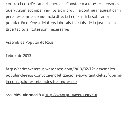
contra el cop d’estat dels mercats. Convidem a totes les persones
que vulguin acompanyar-nos a dir prou! i a continuar aquest camí
per a rescatar la democràcia directa i construir la sobirania
popular. En defensa del drets laborals i socials, de la justícia i la
llibertat, tots i totes som necessàries.
Assemblea Popular de Reus
Febrer de 2013
https://primaverareus.wordpress.com/2013/02/12/lassemblea-
popular-de-reus-convoca-mobilitzacions-al-voltant-del-23f-contra-
la-corrupcio-les-retallades-i-la-repressio/
>>>
Més informació a
http://www.primaverareus.cat