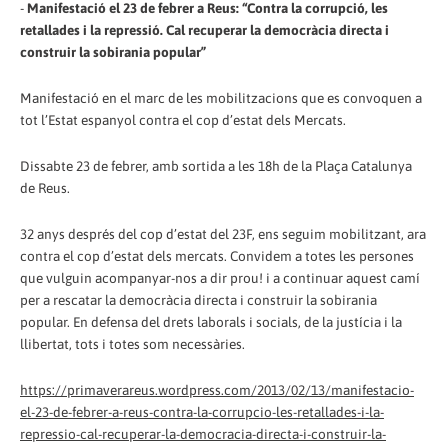
-
Manifestació el 23 de febrer a Reus: “Contra la corrupció, les
retallades i la repressió. Cal recuperar la democràcia directa i
construir la sobirania popular”
Manifestació en el marc de les mobilitzacions que es convoquen a
tot l’Estat espanyol contra el cop d’estat dels Mercats.
Dissabte 23 de febrer, amb sortida a les 18h de la Plaça Catalunya
de Reus.
32 anys després del cop d’estat del 23F, ens seguim mobilitzant, ara
contra el cop d’estat dels mercats. Convidem a totes les persones
que vulguin acompanyar-nos a dir prou! i a continuar aquest camí
per a rescatar la democràcia directa i construir la sobirania
popular. En defensa del drets laborals i socials, de la justícia i la
llibertat, tots i totes som necessàries.
https://primaverareus.wordpress.com/2013/02/13/manifestacio-
el-23-de-febrer-a-reus-contra-la-corrupcio-les-retallades-i-la-
repressio-cal-recuperar-la-democracia-directa-i-construir-la-