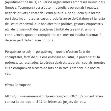
(Ajuntament de Reus) i diversos organismes i empreses municipals
(Innova, Tecnoparc) per a obtenir beneficis personals i realitzar
negocis privats a costa de l’erari públic. Una situació que forma
part dels incomptables casos produïts arreu de Catalunya i la resta
de l’estat espanyol, que han afectat a polítics, gestors, empresaris,
etc, de forma molt destacada en l’àmbit de la sanitat, amb la
connivència, quan no complicitat, o si més no la falta d’actuació,
de gran part de la classe política.
Perquè ens escoltin, perquè vegin que ja n’estem farts de
corrupteles, farts de que ens enfonsin en l’atur, la precarietat, la
pobresa, les retallades, la pèrdua de drets laborals i socials, mentre
ells s’enriqueixen a costa de tots nosaltres. Fem sentir la nostra
veu.
#Prou Corrupció!
https://primaverareus.wordpress.com/2013/02/13/concentracio-
contra-la-corrupcio-el-19-de-febrer-als-jutjats-de-reus/