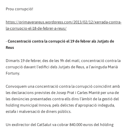
Prou corrupció!
https://primaverareus.wordpress.com/2013/02/12/xerrada-contra-
la-corrupcio-el-18-de-febrer-a-reus/
-
Concentració contra la corrupció el 19 de febrer als Jutjats de
Reus
Dimarts 19 de febrer, des de les 9h del matí, concentració contra la
corrupció davant l’edifici dels Jutjats de Reus, a l’avinguda Marià
Fortuny.
Convoquem una concentració contra la corrupció coincidint amb
les declaracions previstes de Josep Prat i Carles Manté per una de
les denúncies presentades contra ells dins l’àmbit de la gestió del
holding municipal Innova, pels delictes d’apropiació indeguda,
estafa i malversació de diners públics.
Un exdirector del CatSalut va cobrar 840.000 euros del hòlding