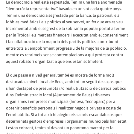
La democràcia real està segrestada. Tenim una farsa anomenada
“democràcia representativa” basada en un vot cada quatre anys.
Tenim una democràcia segrestada per la banca, la patronal, els
lobbies mediàtics i els polítics al seu servei, un fet que ara es veu
incrementat amb el segrest de la sobirania popular portat a terme
per la Troica i els mercats financers i executat amb el consentiment
i la col·laboració de la majoria dels partits polítics, contribuint
entre tots a l’empobriment progressiu de la majoria de la població,
mentre es reprimeix sense contemplacions a qui protesta contra
aquest robatori organitzat a que ens estan sotmetent.
El que passa a nivell general també es mostra de forma molt
destacada a nivell local de Reus, amb tot un seguit de casos que
s’han destapat de presumpta i/o real utilització de càrrecs públics
dins l’administració local (Ajuntament de Reus) i diversos
organismes i empreses municipals (Innova, Tecnoparc) per a
obtenir beneficis personals i realitzar negocis privats a costa de
l’erari públic. Si a tot això hi afegim els salaris escandalosos que
determinats gestors d’empreses i organismes municipals han estat
i estan cobrant, tenim al davant un panorama marcat per la