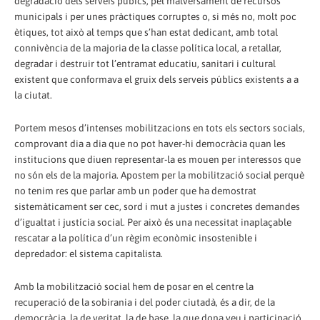
degradació dels serveis púbics, pel malversament de recursos
municipals i per unes pràctiques corruptes o, si més no, molt poc
ètiques, tot això al temps que s’han estat dedicant, amb total
connivència de la majoria de la classe política local, a retallar,
degradar i destruir tot l’entramat educatiu, sanitari i cultural
existent que conformava el gruix dels serveis públics existents a a
la ciutat.
Portem mesos d’intenses mobilitzacions en tots els sectors socials,
comprovant dia a dia que no pot haver-hi democràcia quan les
institucions que diuen representar-la es mouen per interessos que
no són els de la majoria. Apostem per la mobilització social perquè
no tenim res que parlar amb un poder que ha demostrat
sistemàticament ser cec, sord i mut a justes i concretes demandes
d’igualtat i justícia social. Per això és una necessitat inaplaçable
rescatar a la política d’un règim econòmic insostenible i
depredador: el sistema capitalista.
Amb la mobilització social hem de posar en el centre la
recuperació de la sobirania i del poder ciutadà, és a dir, de la
democràcia, la de veritat, la de base, la que dona veu i participació