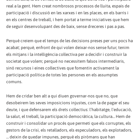
real a la gent. Hem creat nombrosos processos de lluita, espais de
participació i discussió en les xarxes i en les places, en els barris i
en els centres de treball, i hem portat a terme iniciatives que hem
de seguir desenvolupant des de baix, sense dreceres i pas a pas.
Perquè creiem que el temps de les decisions preses per uns pocs ha
acabat; perquè, enfront de qui volen deixar-nos sense futur, tenim
els mitjans i la intel·ligència col·lectiva per a decidir i construir la
societat que volem; perquè no necessitem falsos intermediaris,
sinó recursos i eines col·lectives que fomentin activament la
participació política de totes les persones en els assumptes
comuns.
Hem de cridar ben alt a qui diuen governar-nos que no, que
desobeirem les seves imposicions injustes, com la de pagar el seu
deute, i que defensarem els drets col·lectius: l’habitatge, l’educació,
la salut, el treball, la participació democràtica, la cultura… Hem de
construir i consolidar un procés que permeti que els corruptes, els
gestors de la crisi, els retalladors, els especuladors, els explotadors,
… deixin de quedar impunes, perquè els piròmans que han