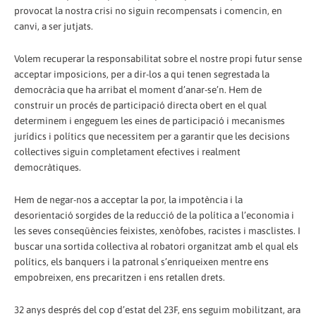
provocat la nostra crisi no siguin recompensats i comencin, en
canvi, a ser jutjats.
Volem recuperar la responsabilitat sobre el nostre propi futur sense
acceptar imposicions, per a dir-los a qui tenen segrestada la
democràcia que ha arribat el moment d’anar-se’n. Hem de
construir un procés de participació directa obert en el qual
determinem i engeguem les eines de participació i mecanismes
jurídics i polítics que necessitem per a garantir que les decisions
col·lectives siguin completament efectives i realment
democràtiques.
Hem de negar-nos a acceptar la por, la impotència i la
desorientació sorgides de la reducció de la política a l’economia i
les seves conseqüències feixistes, xenòfobes, racistes i masclistes. I
buscar una sortida col·lectiva al robatori organitzat amb el qual els
polítics, els banquers i la patronal s’enriqueixen mentre ens
empobreixen, ens precaritzen i ens retallen drets.
32 anys després del cop d’estat del 23F, ens seguim mobilitzant, ara