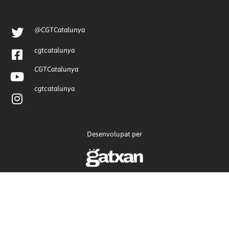
@CGTCatalunya
cgtcatalunya
CGTCatalunya
cgtcatalunya
Desenvolupat per