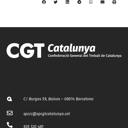
C/ Burgos 59, Baixos – 08014 Barcelona
spccc@
spcgtcatalunya.cat
935 120 481